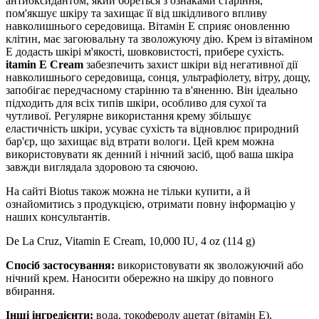
антиоксидантом, який бореться з ознаками старіння,
пом'якшує шкіру та захищає її від шкідливого впливу
навколишнього середовища. Вітамін Е сприяє оновленню
клітин, має загоювальну та зволожуючу дію. Крем із вітаміном
Е додасть шкірі м'якості, шовковистості, прибере сухість.
itamin E Cream
забезпечить захист шкіри від негативної дії
навколишнього середовища, сонця, ультрафіолету, вітру, дощу,
запобігає передчасному старінню та в'яненню. Він ідеально
підходить для всіх типів шкіри, особливо для сухої та
чутливої. Регулярне використання крему збільшує
еластичність шкіри, усуває сухість та відновлює природний
бар'єр, що захищає від втрати вологи. Цей крем можна
використовувати як денний і нічний засіб, щоб ваша шкіра
завжди виглядала здоровою та сяючою.
На сайті Biotus також можна не тільки купити, а й
ознайомитись з продукцією, отримати повну інформацію у
наших консультантів.
De La Cruz, Vitamin E Cream, 10,000 IU, 4 oz (114 g)
Спосіб застосування:
використовувати як зволожуючий або
нічний крем. Наносити обережно на шкіру до повного
вбирання.
Інші інгредієнти:
вода, токоферолу ацетат (вітамін Е),