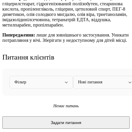
гліцерилстеарат, гідрогенізований поліізобутен, стеаринова
кислота, пропіленгліколь, гліцерин, цетиловий спирт, ПЕГ-8
диметикон, олія солодкого мигдалю, олія віра, триетаноламін,
імідазолідинілсечовина, тетранатрій ЕДТА, віддушка,
метилпарабен, пропілпарабен.
Попередження:
лише для зовнішнього застосування. Уникати
потрапляння у вічі. Зберігати у недоступному для дітей місці.
Питання клієнтів
Фільтр
Нові питання
Немає питань
Задати питання