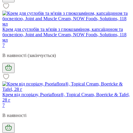
Крем для суглобів та м'язів з глюкозаміном, капсаїцином та
босвелією, Joint and Muscle Cream, NOW Foods, Solutions, 118
мл
7
В наявності (закінчується)
Крем від псоріазу, Psoriaflora®, Topical Cream, Boericke & Tafel,
28 г
7
В наявності