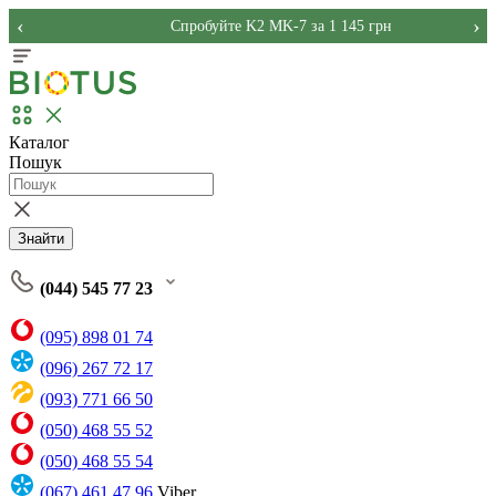
‹
›
Спробуйте K2 MK-7 за 1 145 грн
Каталог
Пошук
Знайти
(044) 545 77 23
(095) 898 01 74
(096) 267 72 17
(093) 771 66 50
(050) 468 55 52
(050) 468 55 54
(067) 461 47 96
Viber