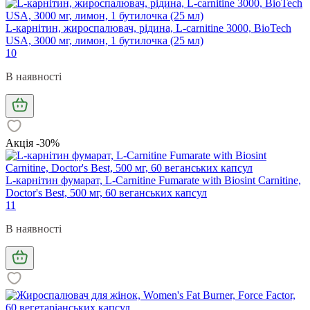
L-карнітин, жироспалювач, рідина, L-carnitine 3000, BioTech
USA, 3000 мг, лимон, 1 бутилочка (25 мл)
10
В наявності
Акція -30%
L-карнітин фумарат, L-Carnitine Fumarate with Biosint Carnitine,
Doctor's Best, 500 мг, 60 веганських капсул
11
В наявності