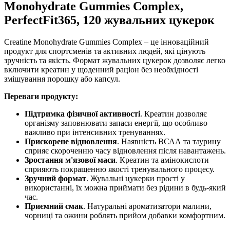
Monohydrate Gummies Complex,
PerfectFit365, 120 жувальних цукерок
Creatine Monohydrate Gummies Complex – це інноваційний
продукт для спортсменів та активних людей, які цінують
зручність та якість. Формат жувальних цукерок дозволяє легко
включити креатин у щоденний раціон без необхідності
змішування порошку або капсул.
Переваги продукту:
Підтримка фізичної активності
. Креатин
дозволяє
організму заповнювати запаси енергії, що особливо
важливо при інтенсивних тренуваннях.
Прискорене відновлення
. Наявність ВСАА та таурину
сприяє скороченню часу відновлення після навантажень.
Зростання м'язової маси
. Креатин та амінокислоти
сприяють покращенню якості тренувального процесу.
Зручний формат
. Жувальні цукерки прості у
використанні, їх можна приймати без рідини в будь-який
час.
Приємний смак
. Натуральні ароматизатори малини,
чорниці та ожини роблять прийом добавки комфортним.