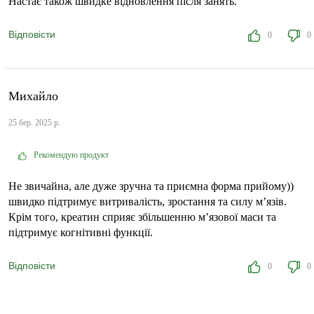
Настає також швидке відновлення після занять.
Відповісти
0
0
Михайло
25 бер. 2025 р.
Рекомендую продукт
Не звичайна, але дуже зручна та приємна форма прийому))
швидко підтримує витривалість, зростання та силу м’язів.
Крім того, креатин сприяє збільшенню м’язової маси та
підтримує когнітивні функції.
Відповісти
0
0