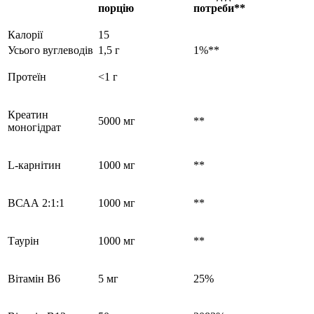
порцію
потреби**
Калорії
15
Усього вуглеводів
1,5 г
1%**
Протеїн
<1 г
Креатин
5000 мг
**
моногідрат
L-карнітин
1000 мг
**
ВСАА 2:1:1
1000 мг
**
Таурін
1000 мг
**
Вітамін B6
5 мг
25%