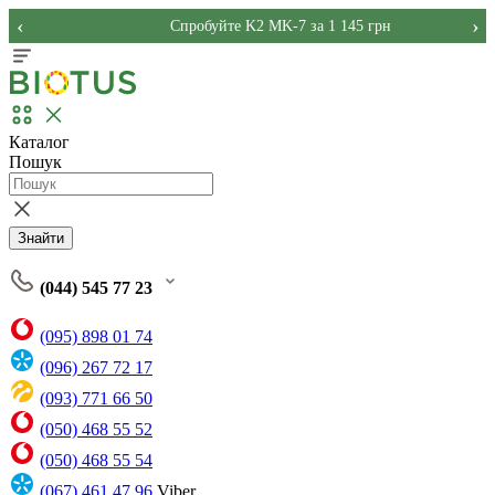
‹
›
Спробуйте K2 MK-7 за 1 145 грн
Каталог
Пошук
Знайти
(044) 545 77 23
(095) 898 01 74
(096) 267 72 17
(093) 771 66 50
(050) 468 55 52
(050) 468 55 54
(067) 461 47 96
Viber