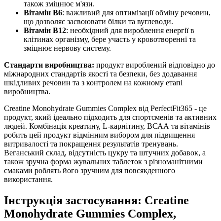
також зміцнює м'язи.
Вітамін B6
: важливий для
оптимізації
обміну речовин,
що дозволяє
засвоювати білки та вуглеводи.
Вітамін B12
: необхідний для вироблення енергії в
клітинах організму, бере участь у кровотворенні та
зміцнює
нервову систему.
Стандарти виробництва:
продукт вироблений відповідно до
міжнародних стандартів якості та безпеки, без додавання
шкідливих речовин та з контролем на кожному етапі
виробництва.
Creatine Monohydrate Gummies Complex від PerfectFit365 - це
продукт, який ідеально підходить для спортсменів та активних
людей. Комбінація креатину, L-карнітину, ВСАА та вітамінів
робить цей продукт відмінним вибором для підвищення
витривалості та покращення результатів тренувань.
Веганський склад, відсутність цукру та штучних добавок, а
також зручна форма жувальних таблеток з різноманітними
смаками роблять його зручним для повсякденного
використання.
Інструкція застосування: Creatine
Monohydrate Gummies Complex,