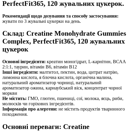
PerfectFit365, 120 жувальних цукерок.
Рекомендації щодо дозування та способу застосування:
жувати по 3 жувальні цукерки на день.
Склад: Creatine Monohydrate Gummies
Complex, PerfectFit365, 120 жувальних
цукерок
Основні інгредієнти:
креатин моногідрат, L-карнітин, ВСАА
2:1:1, таурин, вітамін B6, вітамін B12
Інші інгредієнти:
малтитол, пектин, вода, цитрат натрію,
лимонна кислота, я блочна кислота, органічна малина,
натуральний ароматизатор чорниці, натуральний
ароматизатор ожина, карнаубський віск, концентрат чорної
моркви
Не містить:
ГМО, глютен, пшениці, сої, молока, яєць, риби,
молюсків чи горіхових інгредієнтів.
Інформація про алергени:
не містить продуктів тваринного
походження.
Основні переваги: Creatine