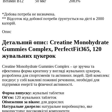
Вітамін B12
50 мкг
2083%
*Добова потреба не визначена.
** Відсоток від добової потреби ґрунтується на дієті в 2000
калорій.
Опис
Детальний опис: Creatine Monohydrate
Gummies Complex, PerfectFit365, 120
жувальних цукерок
Creatine Monohydrate Gummies Complex – це зручна та
ефективна форма креатину у вигляді жувальних цукерок,
розроблена для спортсменів та активних людей. Цей комплекс
поєднує у собі важливі поживні речовини, необхідні для
підтримки енергії та фізичної активності.
Форма випуску:
жувальні таблетки
Об'єм:
120 жувальних таблеток
Обмеження за віком:
для дорослих
Натуральне джерело:
натуральне виробництво, яке
використовує високоякісні компоненти