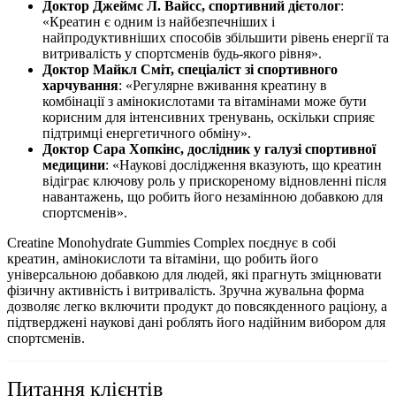
Доктор Джеймс Л. Вайсс, спортивний дієтолог
:
«Креатин є одним із найбезпечніших і
найпродуктивніших
способів збільшити рівень енергії та
витривалість у спортсменів будь-якого рівня».
Доктор Майкл Сміт, спеціаліст зі спортивного
харчування
: «Регулярне вживання креатину в
комбінації з амінокислотами та вітамінами може бути
корисним для інтенсивних тренувань, оскільки сприяє
підтримці енергетичного обміну».
Доктор Сара Хопкінс, дослідник у галузі спортивної
медицини
: «Наукові дослідження вказують, що креатин
відіграє ключову роль у прискореному відновленні після
навантажень, що робить його незамінною добавкою для
спортсменів».
Creatine Monohydrate Gummies Complex поєднує в собі
креатин, амінокислоти та вітаміни, що робить його
універсальною добавкою для людей, які прагнуть
зміцнювати
фізичну активність і витривалість. Зручна жувальна форма
дозволяє легко включити продукт до повсякденного раціону, а
підтверджені наукові дані роблять його надійним вибором для
спортсменів.
Питання клієнтів