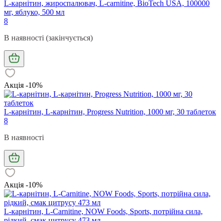
L-карнітин, жироспалювач, L-carnitine, BioTech USA, 100000
мг, яблуко, 500 мл
8
В наявності (закінчується)
Акція -10%
L-карнітин, L-карнітин, Progress Nutrition, 1000 мг, 30 таблеток
8
В наявності
Акція -10%
L-карнітин, L-Carnitine, NOW Foods, Sports, потрійна сила,
рідкий, смак цитрусу 473 мл