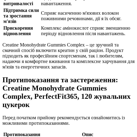
витривалості
навантаження.
Підтримка сили
Сприяє насиченню м'язових волокон
та зростання
поживними речовинами,
дії
я їх обсяг.
м'язів
Прискорення
Комплекс амінокислот сприяє зменшенню
відновлення
періоду відновлення після навантажень.
Creatine Monohydrate Gummies Complex – це зручний та
смачний спосіб включити креатин у свій раціон. Продукт
підходить як професійним спортсменам, так і любителям,
надаючи
я комфортне вживання та комплексне харчування для
м'язів та енергетичних запасів.
Протипоказання та застереження:
Creatine Monohydrate Gummies
Complex, PerfectFit365, 120 жувальних
цукерок
Перед початком прийому рекомендується ознайомитись із
можливими протипоказаннями.
Протипоказання
Опис