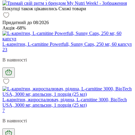
Покупці також цікавились
Схожі товари
Придатний до 08/2026
Акція -68%
L-карнітин, L-carnitine Powerfull, Sunny Caps, 250 мг, 60 капсул
23
В наявності
L-карнітин, жироспалювач, рідина, L-carnitine 3000, BioTech
USA, 3000 мг, апельсин, 1 порція (25 мл)
7
В наявності