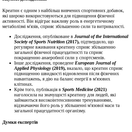
Креатин є одним з найбільш вивчених спортивних добавок,
які широко використовуються для підвищення фізичної
активності. Він відіграє важливу роль в енергетичному
метаболізмі м'язів, сприяє збільшенню сили та витривалості.
Дослідження, опубліковане в
Journal of the International
Society of Sports Nutrition
(2017),
підтвердило, що
регулярне вживання креатину сприяє збільшенню
загальної фізичної працездатності та сприяє
покращенню анаеробної сили у спортсменів.
Інше дослідження, проведене
European Journal of
Applied Physiology
(2019),
вказало, що креатин сприяє
підвищенню швидкості відновлення після фізичних
навантажень, я
дію
на баланс енергії в м'язових
клітинах.
Крім того, публікація в
Sports Medicine
(2021)
наголосила на значущості креатину для людей, які
займаються високоінтенсивними тренуваннями,
відзначаючи його роль у збільшенні м'язової маси та
загальної працездатності організму.
Думки експертів