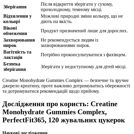
Після відкриття зберігати у сухому,
Зберігання
прохолодному, темному місці.
Відхилення у
Можливі природні зміни кольору, що не
кольорі
діють
на якість.
Вікові
Продукт призначений лише для дорослих.
обмеження
Захворювання
Не рекомендується людям із
нирок
захворюваннями нирок.
Вагітність та
Потрібно проконсультуватися з фахівцем.
лактація
Безпека
Зберігати у недоступному для дітей місці.
зберігання
Creatine Monohydrate Gummies Complex — безпечне та зручне
джерело креатину, проте важливо дотримуватись обережності
та дотримуватися рекомендацій щодо прийому.
Дослідження про користь: Creatine
Monohydrate Gummies Complex,
PerfectFit365, 120 жувальних цукерок
Наукові дослідження