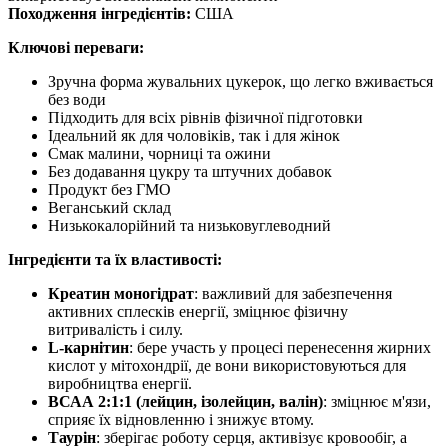
Походження інгредієнтів:
США
Ключові переваги:
Зручна форма жувальних цукерок, що легко вживається
без води
Підходить для всіх рівнів фізичної підготовки
Ідеальний як для чоловіків, так і для жінок
Смак малини, чорниці та ожини
Без додавання цукру та штучних добавок
Продукт без ГМО
Веганський склад
Низькокалорійний та низьковуглеводний
Інгредієнти та їх властивості:
Креатин моногідрат
: важливий для забезпечення
активних
сплесків енергії,
зміцнює
фізичну
витривалість і силу.
L-карнітин
: бере участь у процесі перенесення жирних
кислот у мітохондрії, де вони використовуються для
виробництва енергії.
ВСАА 2:1:1 (лейцин, ізолейцин, валін)
:
зміцнює
м'язи,
сприяє їх відновленню і знижує втому.
Таурін
:
зберігає
роботу серця,
активізує
кровообіг, а