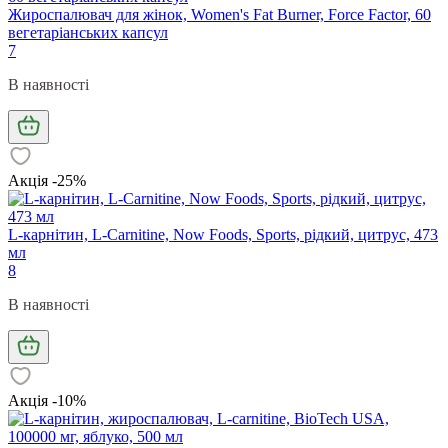
Жироспалювач для жінок, Women's Fat Burner, Force Factor, 60
вегетаріанських капсул
7
В наявності
Акція -25%
L-карнітин, L-Carnitine, Now Foods, Sports, рідкий, цитрус, 473
мл
8
В наявності
Акція -10%