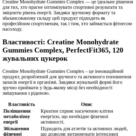
Creatine Monohydrate Gummies Complex — це ідеальне рішення
для тих, хто прагне оптимізувати спортивні результати та
зміцнити
рівень енергії. Завдяки зручному формату та
збалансованому складу цей продукт підходить як
професійним спортсменам, так і тим, хто займається фітнесом
насолоду.
Властивості: Creatine Monohydrate
Gummies Complex, PerfectFit365, 120
жувальних цукерок
Creatine Monohydrate Gummies Complex – це інноваційний
продукт, розроблений для зручного та
активного
поповнення
запасів енергії в організмі. Завдяки жувальній формі його
зручно приймати у будь-якому місці без необхідності
змішування з рідиною.
Властивість
Опис
Поліпшення
Креатин сприяє насиченню клітин
метаболізму
енергією, що необхідне фізичної
енергії
активності.
Збільшення
Підходить для атлетів та активних людей,
фізичної
що
дозволяє
витримувати інтенсивні