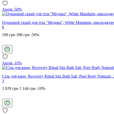
Акція -50%
Цукровий скраб для тіла "Медова", White Mandarin, омолоджую
8
199 грн
398 грн
-50%
Акція -10%
Сіль для ванн, Recovery Ritual Sitz Bath Salt, Pure Body Naturals, 
3
1 029 грн
1 144 грн
-10%