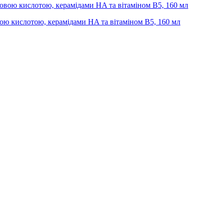
вою кислотою, керамідами HA та вітаміном B5, 160 мл