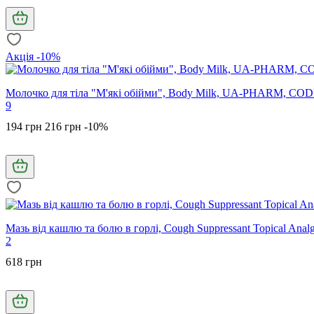
Акція -10%
Молочко для тіла "М'які обійми", Body Milk, UA-PHARM, COD
9
194 грн
216 грн
-10%
Мазь від кашлю та болю в горлі, Cough Suppressant Topical Analg
2
618 грн