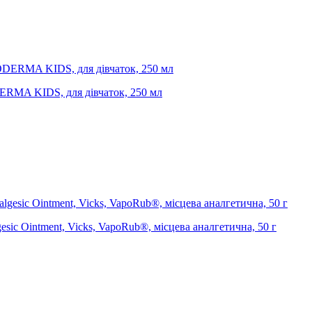
ERMA KIDS, для дівчаток, 250 мл
esic Ointment, Vicks, VapoRub®, місцева аналгетична, 50 г