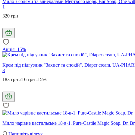
Мило з солями та мінералами Мертвого моря, Bar Soap, One with
1
320 грн
Акція -15%
Крем під підгузник "Захист та спокій", Diaper cream, UA-PH
8
183 грн
216 грн
-15%
Мило чарівне кастильське 18-в-1, Pure-Castile Magic Soap, Dr. Br
Напишіть відгук