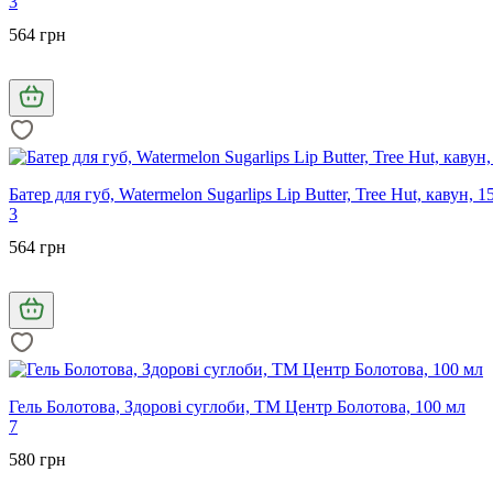
3
564 грн
Батер для губ, Watermelon Sugarlips Lip Butter, Tree Hut, кавун, 15
3
564 грн
Гель Болотова, Здорові суглоби, ТМ Центр Болотова, 100 мл
7
580 грн