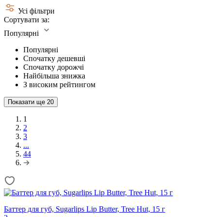
Усі фільтри
Сортувати за:
Популярні
Популярні
Спочатку дешевші
Спочатку дорожчі
Найбільша знижка
З високим рейтингом
Показати ще
20
1
2
3
...
44
Баттер для губ, Sugarlips Lip Butter, Tree Hut, 15 г