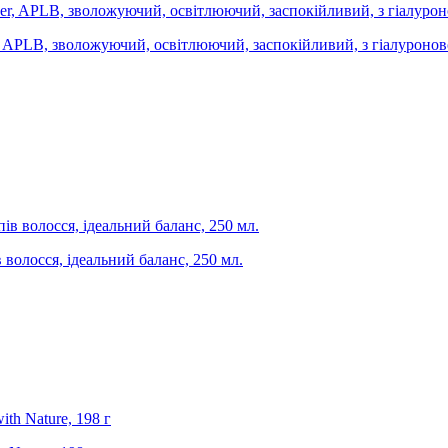
er, APLB, зволожуючий, освітлюючий, заспокійливий, з гіалуроно
 волосся, ідеальний баланс, 250 мл.