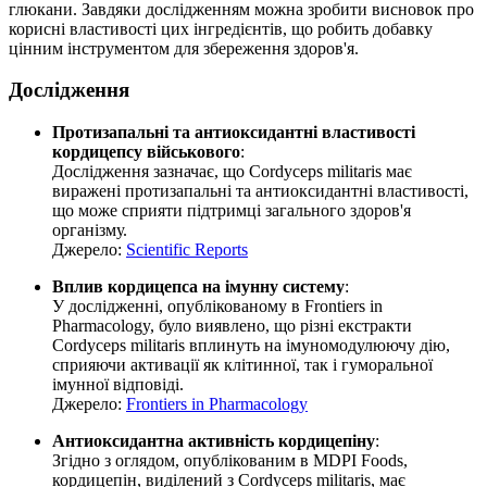
глюкани. Завдяки дослідженням можна зробити висновок про
корисні властивості цих інгредієнтів, що робить добавку
цінним інструментом для збереження здоров'я.
Дослідження
Протизапальні та антиоксидантні властивості
кордицепсу військового
:
Дослідження зазначає, що Cordyceps militaris має
виражені протизапальні та антиоксидантні властивості,
що може сприяти підтримці загального здоров'я
організму.
Джерело:
Scientific Reports
Вплив кордицепса на імунну систему
:
У дослідженні, опублікованому в Frontiers in
Pharmacology, було виявлено, що різні екстракти
Cordyceps militaris вплинуть на імуномодулюючу дію,
сприяючи активації як клітинної, так і гуморальної
імунної відповіді.
Джерело:
Frontiers in Pharmacology
Антиоксидантна активність кордицепіну
:
Згідно з оглядом, опублікованим в MDPI Foods,
кордицепін, виділений з Cordyceps militaris, має