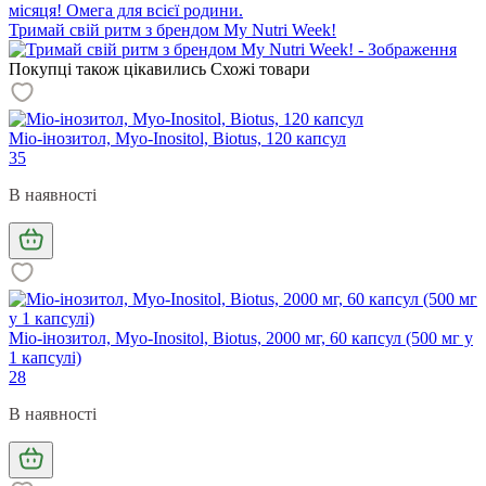
місяця! Омега для всієї родини.
Тримай свій ритм з брендом My Nutri Week!
Покупці також цікавились
Схожі товари
Міо-інозитол, Myo-Inositol, Biotus, 120 капсул
35
В наявності
Міо-інозитол, Myo-Inositol, Biotus, 2000 мг, 60 капсул (500 мг у
1 капсулі)
28
В наявності