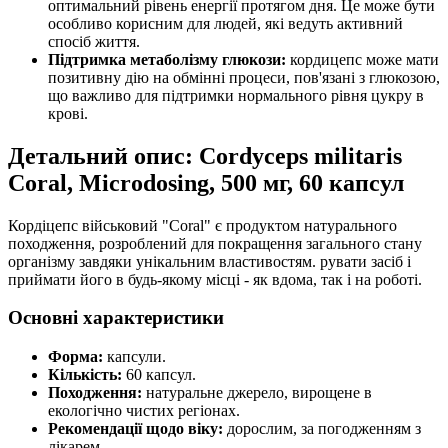
оптимальний рівень енергії протягом дня. Це може бути
особливо корисним для людей, які ведуть активний
спосіб життя.
Підтримка метаболізму глюкози:
кордицепс може мати
позитивну дію на обмінні процеси, пов'язані з глюкозою,
що важливо для підтримки нормального рівня цукру в
крові.
Детальний опис: Cordyceps militaris
Coral, Microdosing, 500 мг, 60 капсул
Кордіцепс військовий "Coral" є продуктом натурального
походження, розроблений для покращення загального стану
організму завдяки унікальним властивостям. рувати засіб і
приймати його в будь-якому місці - як вдома, так і на роботі.
Основні характеристики
Форма:
капсули.
Кількість:
60 капсул.
Походження:
натуральне джерело, вирощене в
екологічно чистих регіонах.
Рекомендації щодо віку:
дорослим, за погодженням з
лікарем.