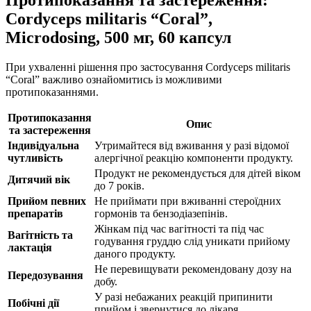
Cordyceps militaris “Coral”,
Microdosing, 500 мг, 60 капсул
При ухваленні рішення про застосування Cordyceps militaris
“Coral” важливо ознайомитись із можливими
протипоказаннями.
Протипоказання
Опис
та застереження
Індивідуальна
Утримайтеся від вживання у разі відомої
чутливість
алергічної реакцію компоненти продукту.
Продукт не рекомендується для дітей віком
Дитячий вік
до 7 років.
Прийом певних
Не приймати при вживанні стероїдних
препаратів
гормонів та бензодіазепінів.
Жінкам під час вагітності та під час
Вагітність та
годування груддю слід уникати прийому
лактація
даного продукту.
Не перевищувати рекомендовану дозу на
Передозування
добу.
У разі небажаних реакцій припинити
Побічні дії
прийом і звернутися до лікаря.