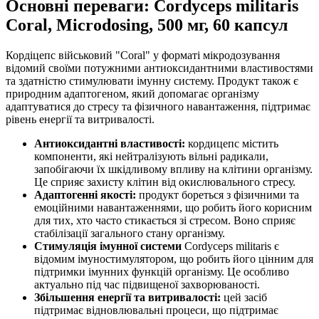
Основні переваги: Cordyceps militaris
Coral, Microdosing, 500 мг, 60 капсул
Кордіцепс військовий "Coral" у форматі мікродозування
відомий своїми потужними антиоксидантними властивостями
та здатністю стимулювати імунну систему. Продукт також є
природним адаптогеном, який допомагає організму
адаптуватися до стресу та фізичного навантаження, підтримає
рівень енергії та витривалості.
Антиоксидантні властивості:
кордицепс містить
компоненти, які нейтралізують вільні радикали,
запобігаючи їх шкідливому впливу на клітини організму.
Це сприяє захисту клітин від окислювального стресу.
Адаптогенні якості:
продукт бореться з фізичними та
емоційними навантаженнями, що робить його корисним
для тих, хто часто стикається зі стресом. Воно сприяє
стабілізації загального стану організму.
Стимуляція імунної системи
Cordyceps militaris є
відомим імуностимулятором, що робить його цінним для
підтримки імунних функцій організму. Це особливо
актуально під час підвищеної захворюваності.
Збільшення енергії та витривалості:
цей засіб
підтримає відновлювальні процеси, що підтримає