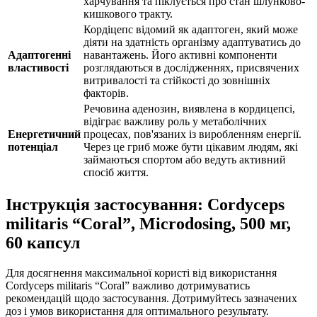
харчування та піклується про стан шлунково-
кишкового тракту.
Кордіцепс відомий як адаптоген, який може
діяти на здатність організму адаптуватись до
Адаптогенні
навантажень. Його активні компоненти
властивості
розглядаються в дослідженнях, присвячених
витривалості та стійкості до зовнішніх
факторів.
Речовина аденозин, виявлена в кордицепсі,
відіграє важливу роль у метаболічних
Енергетичний
процесах, пов'язаних із виробленням енергії.
потенціал
Через це гриб може бути цікавим людям, які
займаються спортом або ведуть активний
спосіб життя.
Інструкція застосування: Cordyceps
militaris “Coral”, Microdosing, 500 мг,
60 капсул
Для досягнення максимальної користі від використання
Cordyceps militaris “Coral” важливо дотримуватись
рекомендацій щодо застосування. Дотримуйтесь зазначених
доз і умов використання для оптимального результату.