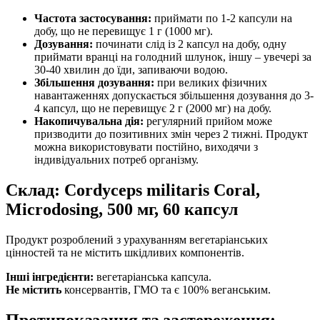
Частота застосування:
приймати по 1-2 капсули на
добу, що не перевищує 1 г (1000 мг).
Дозування:
починати слід із 2 капсул на добу, одну
приймати вранці на голодний шлунок, іншу – увечері за
30-40 хвилин до їди, запиваючи водою.
Збільшення дозування:
при великих фізичних
навантаженнях допускається збільшення дозування до 3-
4 капсул, що не перевищує 2 г (2000 мг) на добу.
Накопичувальна дія:
регулярний прийом може
призводити до позитивних змін через 2 тижні. Продукт
можна використовувати постійно, виходячи з
індивідуальних потреб організму.
Склад: Cordyceps militaris Coral,
Microdosing, 500 мг, 60 капсул
Продукт розроблений з урахуванням вегетаріанських
цінностей та не містить шкідливих компонентів.
Інші інгредієнти:
вегетаріанська капсула.
Не містить
консервантів, ГМО та є 100% веганським.
Протипоказання та застереження: