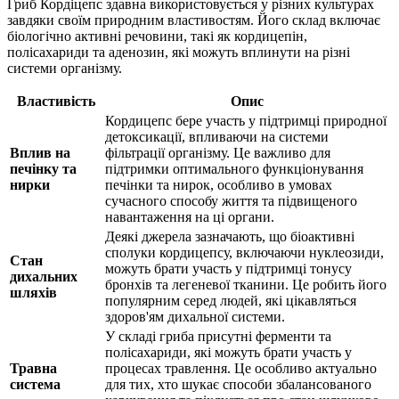
Гриб Кордіцепс здавна використовується у різних культурах
завдяки своїм природним властивостям. Його склад включає
біологічно активні речовини, такі як кордицепін,
полісахариди та аденозин, які можуть вплинути на різні
системи організму.
Властивість
Опис
Кордицепс бере участь у підтримці природної
детоксикації, впливаючи на системи
Вплив на
фільтрації організму. Це важливо для
печінку та
підтримки оптимального функціонування
нирки
печінки та нирок, особливо в умовах
сучасного способу життя та підвищеного
навантаження на ці органи.
Деякі джерела зазначають, що біоактивні
сполуки кордицепсу, включаючи нуклеозиди,
Стан
можуть брати участь у підтримці тонусу
дихальних
бронхів та легеневої тканини. Це робить його
шляхів
популярним серед людей, які цікавляться
здоров'ям дихальної системи.
У складі гриба присутні ферменти та
полісахариди, які можуть брати участь у
Травна
процесах травлення. Це особливо актуально
система
для тих, хто шукає способи збалансованого