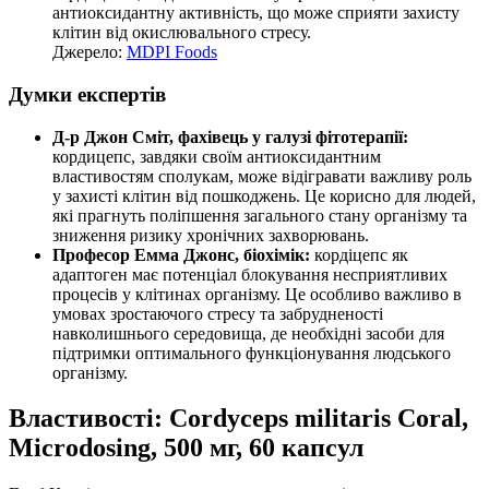
антиоксидантну активність, що може сприяти захисту
клітин від окислювального стресу.
Джерело:
MDPI Foods
Думки експертів
Д-р Джон Сміт, фахівець у галузі фітотерапії:
кордицепс, завдяки своїм антиоксидантним
властивостям сполукам, може відігравати важливу роль
у захисті клітин від пошкоджень. Це корисно для людей,
які прагнуть поліпшення загального стану організму та
зниження ризику хронічних захворювань.
Професор Емма Джонс, біохімік:
кордіцепс як
адаптоген має потенціал блокування несприятливих
процесів у клітинах організму. Це особливо важливо в
умовах зростаючого стресу та забрудненості
навколишнього середовища, де необхідні засоби для
підтримки оптимального функціонування людського
організму.
Властивості: Cordyceps militaris Coral,
Microdosing, 500 мг, 60 капсул