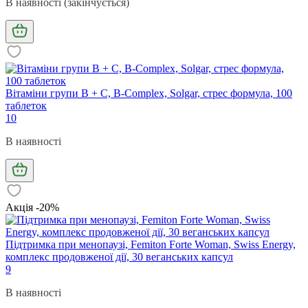
В наявності (закінчується)
Вітаміни групи В + С, B-Complex, Solgar, стрес формула, 100
таблеток
10
В наявності
Акція -20%
Підтримка при менопаузі, Femiton Forte Woman, Swiss Energy,
комплекс продовженої дії, 30 веганських капсул
9
В наявності