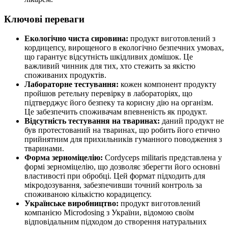
Ключові переваги
Екологічно чиста сировина:
продукт виготовлений з
кордицепсу, вирощеного в екологічно безпечних умовах,
що гарантує відсутність шкідливих домішок. Це
важливий чинник для тих, хто стежить за якістю
споживаних продуктів.
Лабораторне тестування:
кожен компонент продукту
пройшов ретельну перевірку в лабораторіях, що
підтверджує його безпеку та корисну дію на організм.
Це забезпечить споживачам впевненість як продукт.
Відсутність тестування на тваринах:
даний продукт не
був протестований на тваринах, що робить його етично
прийнятним для прихильників гуманного поводження з
тваринами.
Форма зерноміцелію:
Cordyceps militaris представлена у
формі зерноміцелію, що дозволяє зберегти його основні
властивості при обробці. Цей формат підходить для
мікродозування, забезпечивши точний контроль за
споживаною кількістю корадицепсу.
Українське виробництво:
продукт виготовлений
компанією Microdosing з України, відомою своїм
відповідальним підходом до створення натуральних