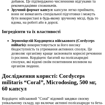
добавок. Це підтверджено численними відгуками та
рекомендаціями споживачів.
Зручний формат капсул:
капсули легко приймати,
вони не вимагають спеціальної підготовки і можуть
бути використані в будь-якому зручному місці, будь то
вдома, на роботі або в дорозі.
Інгредієнти та їх властивості
Зерноміцелій Кордицепса військового (Cordyceps
militaris):
використовується за його високу
біодоступність та утримання активних сполук. Це
дозволяє організму краще засвоювати корисні речовини
із рослини. Кордіцепс багатий на полісахаридні
сполуки, які відомі своїм позитивним впливом на
організм людини.
Дослідження користі: Cordyceps
militaris “Coral”, Microdosing, 500 мг,
60 капсул
Кордіцепс військовий "Coral" відомий завдяки своєму
унікальному складу, що включає активні полісахариди та бета-