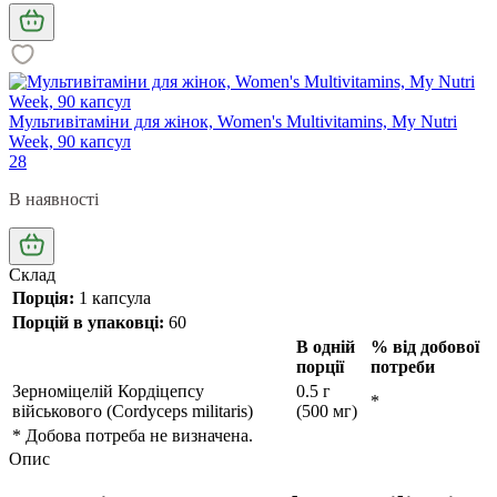
Мультивітаміни для жінок, Women's Multivitamins, My Nutri
Week, 90 капсул
28
В наявності
Склад
Порція:
1 капсула
Порцій в упаковці:
60
В одній
% від добової
порції
потреби
Зерноміцелій Кордіцепсу
0.5 г
*
військового (Cordyceps militaris)
(500 мг)
* Добова потреба не визначена.
Опис