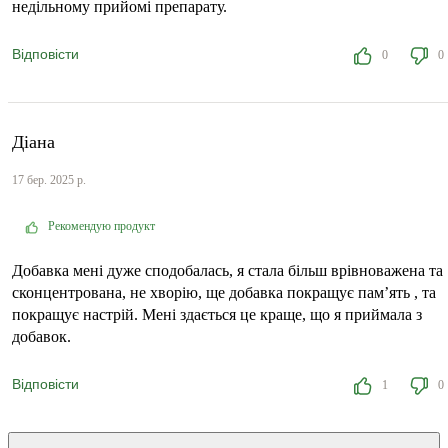
недільному прийомі препарату.
Відповісти
0
0
Діана
17 бер. 2025 р.
Рекомендую продукт
Добавка мені дуже сподобалась, я стала більш врівноважена та
сконцентрована, не хворію, ще добавка покращує памʼять , та
покращує настрій. Мені здається це краще, що я приймала з
добавок.
Відповісти
1
0