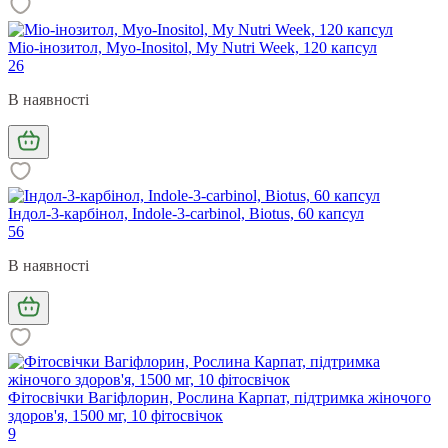
Міо-інозитол, Myo-Inositol, My Nutri Week, 120 капсул
26
В наявності
Індол-3-карбінол, Indole-3-carbinol, Biotus, 60 капсул
56
В наявності
Фітосвічки Вагіфлорин, Рослина Карпат, підтримка жіночого
здоров'я, 1500 мг, 10 фітосвічок
9