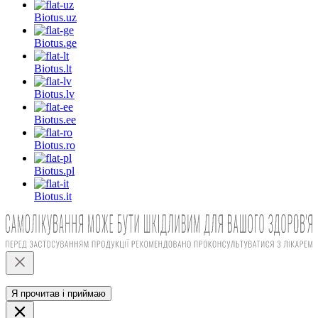
Biotus.
uz
Biotus.
ge
Biotus.
lt
Biotus.
lv
Biotus.
ee
Biotus.
ro
Biotus.
pl
Biotus.
it
Я прочитав і приймаю