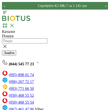
‹
›
Спробуйте K2 MK-7 за 1 145 грн
Каталог
Пошук
Знайти
(044) 545 77 23
(095) 898 01 74
(096) 267 72 17
(093) 771 66 50
(050) 468 55 52
(050) 468 55 54
(067) 461 47 96
Viber