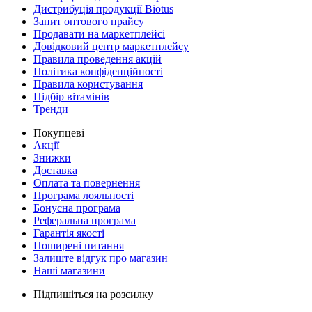
Дистрибуція продукції Biotus
Запит оптового прайсу
Продавати на маркетплейсі
Довідковий центр маркетплейсу
Правила проведення акцій
Політика конфіденційності
Правила користування
Підбір вітамінів
Тренди
Покупцеві
Акції
Знижки
Доставка
Оплата та повернення
Програма лояльності
Бонусна програма
Реферальна програма
Гарантія якості
Поширені питання
Залиште відгук про магазин
Наші магазини
Підпишіться на розсилку