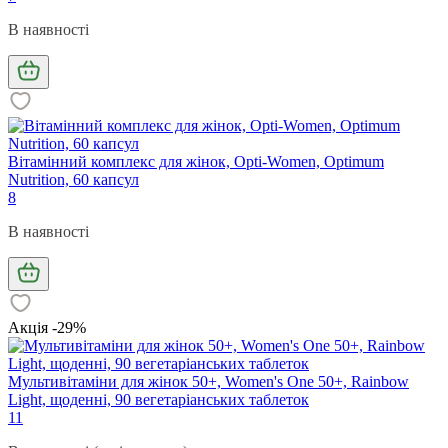
В наявності
Вітамінний комплекс для жінок, Opti-Women, Optimum
Nutrition, 60 капсул
8
В наявності
Акція -29%
Мультивітаміни для жінок 50+, Women's One 50+, Rainbow
Light, щоденні, 90 вегетаріанських таблеток
11