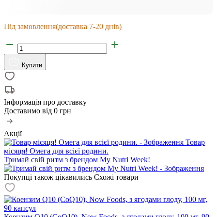
Під замовлення
(доставка 7-20 днів)
Купити
Інформація про доставку
Доставимо від
0 грн
Акції
Товар
місяця! Омега для всієї родини.
Тримай свій ритм з брендом My Nutri Week!
Покупці також цікавились
Схожі товари
Коензим Q10 (CoQ10), Now Foods, з ягодами глоду, 100 мг, 90