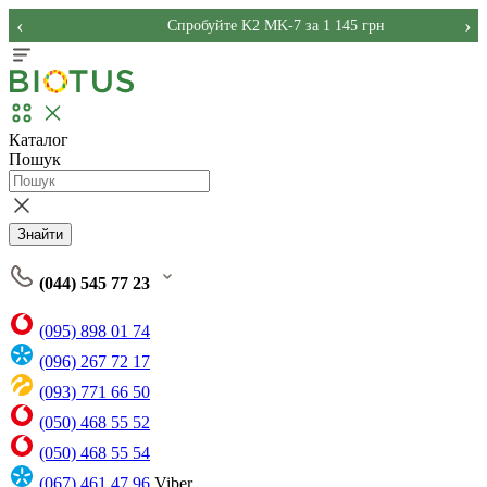
‹
›
Спробуйте K2 MK-7 за 1 145 грн
Каталог
Пошук
Знайти
(044) 545 77 23
(095) 898 01 74
(096) 267 72 17
(093) 771 66 50
(050) 468 55 52
(050) 468 55 54
(067) 461 47 96
Viber