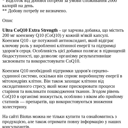
* Відсоток від добової потреби за умови споживання 2000
калорій на день.
** Добову потребу не визначено.
Опис
Ultra CoQ10 Extra Strength
– це харчова добавка, що містить
200 мг коензиму Q10 (CoQ10) у кожній м'якій капсулі.
Коензим Q10 - це потужний антиоксидант, який відіграє
ключову роль у виробленні клітинної енергії та підтримці
здоров'я серця. Особливість цієї добавки полягає в підвищеній
біодоступності, що дозволяє організму
результативніше
засвоювати та використовувати CoQ10.
Коензим Q10 необхідний
підтримки
здоров'я серцево-
судинної системи, оскільки він сприяє виробництву енергії в
мітохондріях клітин. Він також захищає клітини від
оксидативного стресу, який може прискорювати процеси
старіння та викликати пошкодження тканин. Згодом рівень
CoQ10 в організмі знижується, особливо з віком або прийому
статинів — препаратів, що використовуються зниження
холестерину.
На сайті
Biotus можна не тільки купити та ознайомитись з
продукцією, але також отримати повну інформацію у наших
консультантів.