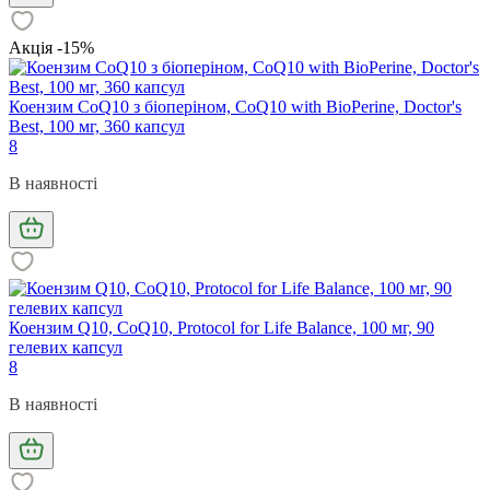
Акція -15%
Коензим CoQ10 з біоперіном, CoQ10 with BioPerine, Doctor's
Best, 100 мг, 360 капсул
8
В наявності
Коензим Q10, CoQ10, Protocol for Life Balance, 100 мг, 90
гелевих капсул
8
В наявності