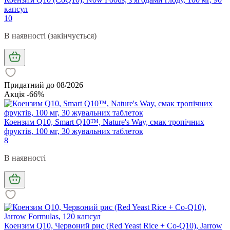
капсул
10
В наявності (закінчується)
Придатний до 08/2026
Акція -66%
Коензим Q10, Smart Q10™, Nature's Way, смак тропічних
фруктів, 100 мг, 30 жувальних таблеток
8
В наявності
Коензим Q10, Червоний рис (Red Yeast Rice + Co-Q10), Jarrow