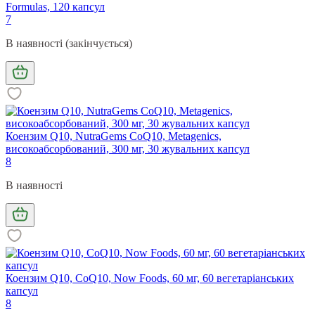
Formulas, 120 капсул
7
В наявності (закінчується)
Коензим Q10, NutraGems CoQ10, Metagenics,
високоабсорбований, 300 мг, 30 жувальних капсул
8
В наявності
Коензим Q10, CoQ10, Now Foods, 60 мг, 60 вегетаріанських
капсул
8