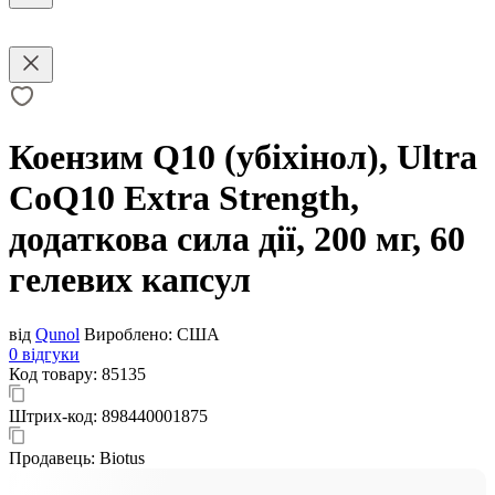
Коензим Q10 (убіхінол), Ultra
CoQ10 Extra Strength,
додаткова сила дії, 200 мг, 60
гелевих капсул
від
Qunol
Вироблено:
США
0 відгуки
Код товару:
85135
Штрих-код:
898440001875
Продавець:
Biotus