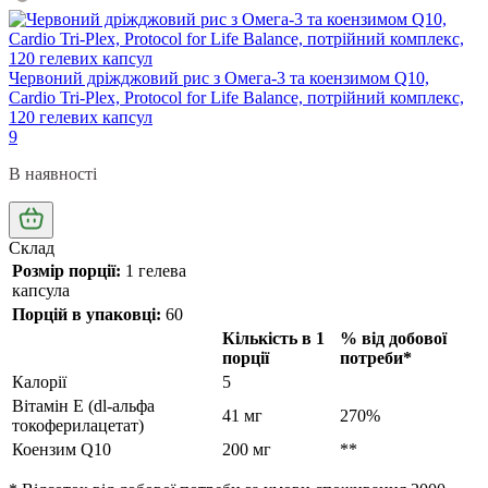
Червоний дріжджовий рис з Омега-3 та коензимом Q10,
Cardio Tri-Plex, Protocol for Life Balance, потрійний комплекс,
120 гелевих капсул
9
В наявності
Склад
Розмір порції:
1 гелева
капсула
Порцій в упаковці:
60
Кількість в 1
% від добової
порції
потреби*
Калорії
5
Вітамін E (dl-альфа
41 мг
270%
токоферилацетат)
Коензим Q10
200 мг
**