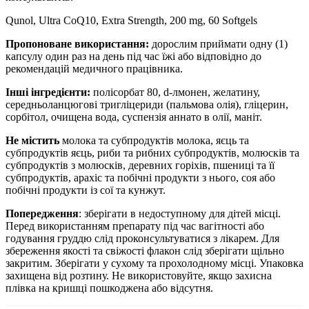
Qunol, Ultra CoQ10, Extra Strength, 200 mg, 60 Softgels
Пропоноване використання:
дорослим приймати одну (1)
капсулу один раз на день під час їжі або відповідно до
рекомендацій медичного працівника.
Інші інгредієнти:
полісорбат 80, d-лмонен, желатину,
середньоланцюгові тригліцериди (пальмова олія), гліцерин,
сорбітол, очищена вода, суспензія аннато в олії, маніт.
Не містить
молока та субпродуктів молока, яєць та
субпродуктів яєць, риби та рибних субпродуктів, молюсків та
субпродуктів з молюсків, деревних горіхів, пшениці та її
субпродуктів, арахіс та побічні продукти з нього, соя або
побічні продукти із сої та кунжут.
Попередження
:
зберігати в недоступному для дітей місці.
Перед використанням препарату під час вагітності або
годування груддю слід проконсультуватися з лікарем. Для
збереження якості та свіжості флакон слід зберігати щільно
закритим. Зберігати у сухому та прохолодному місці. Упаковка
захищена від розтину. Не використовуйте, якщо захисна
плівка на кришці пошкоджена або відсутня.