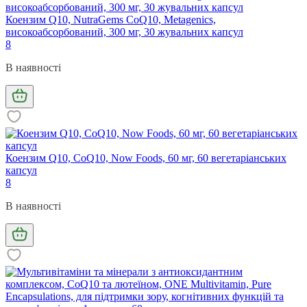
Коензим Q10, NutraGems CoQ10, Metagenics,
високоабсорбований, 300 мг, 30 жувальних капсул
8
В наявності
Коензим Q10, CoQ10, Now Foods, 60 мг, 60 вегетаріанських
капсул
8
В наявності