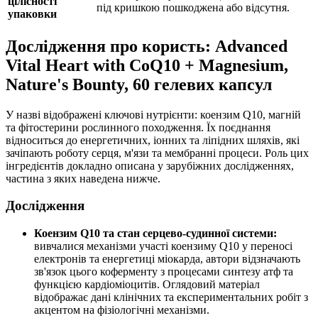
цілісності
під кришкою пошкоджена або відсутня.
упаковки
Дослідження про користь: Advanced
Vital Heart with CoQ10 + Magnesium,
Nature's Bounty, 60 гелевих капсул
У назві відображені ключові нутрієнти: коензим Q10, магній
та фітостерини рослинного походження. Їх поєднання
відноситься до енергетичних, іонних та ліпідних шляхів, які
зачіпають роботу серця, м'язи та мембранні процеси. Роль цих
інгредієнтів докладно описана у зарубіжних дослідженнях,
частина з яких наведена нижче.
Дослідження
Коензим Q10 та стан серцево-судинної системи:
вивчалися механізми участі коензиму Q10 у переносі
електронів та енергетиці міокарда, автори відзначають
зв'язок цього коферменту з процесами синтезу атф та
функцією кардіоміоцитів. Оглядовий матеріал
відображає дані клінічних та експериментальних робіт з
акцентом на фізіологічні механізми.