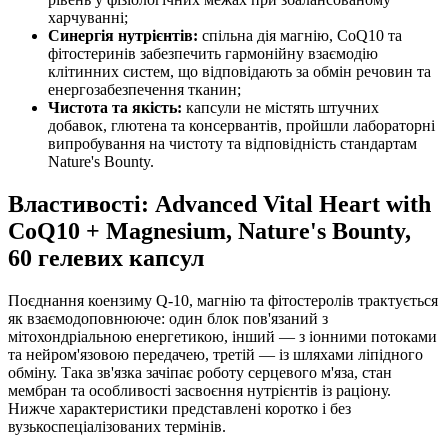
харчуванні;
Синергія нутрієнтів:
спільна дія магнію, CoQ10 та
фітостеринів забезпечить гармонійну взаємодію
клітинних систем, що відповідають за обмін речовин та
енергозабезпечення тканин;
Чистота та якість:
капсули не містять штучних
добавок, глютена та консервантів, пройшли лабораторні
випробування на чистоту та відповідність стандартам
Nature's Bounty.
Властивості: Advanced Vital Heart with
CoQ10 + Magnesium, Nature's Bounty,
60 гелевих капсул
Поєднання коензиму Q‑10, магнію та фітостеролів трактується
як взаємодоповнююче: один блок пов'язаний з
мітохондріальною енергетикою, інший — з іонними потоками
та нейром'язовою передачею, третій — із шляхами ліпідного
обміну. Така зв'язка зачіпає роботу серцевого м'яза, стан
мембран та особливості засвоєння нутрієнтів із раціону.
Нижче характеристики представлені коротко і без
вузькоспеціалізованих термінів.