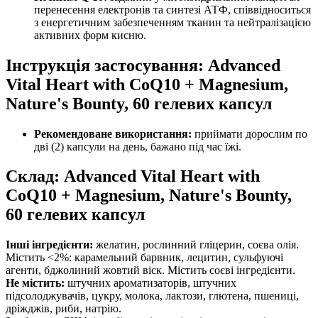
перенесення електронів та синтезі АТФ, співвідноситься
з енергетичним забезпеченням тканин та нейтралізацією
активних форм кисню.
Інструкція застосування: Advanced
Vital Heart with CoQ10 + Magnesium,
Nature's Bounty, 60 гелевих капсул
Рекомендоване використання:
приймати дорослим по
дві (2) капсули на день, бажано під час їжі.
Склад: Advanced Vital Heart with
CoQ10 + Magnesium, Nature's Bounty,
60 гелевих капсул
Інші інгредієнти:
желатин, рослинний гліцерин, соєва олія.
Містить <2%: карамельний барвник, лецитин, сульфуючі
агенти, бджолиний жовтий віск. Містить соєві інгредієнти.
Не містить:
штучних ароматизаторів, штучних
підсолоджувачів, цукру, молока, лактози, глютена, пшениці,
дріжджів, риби, натрію.