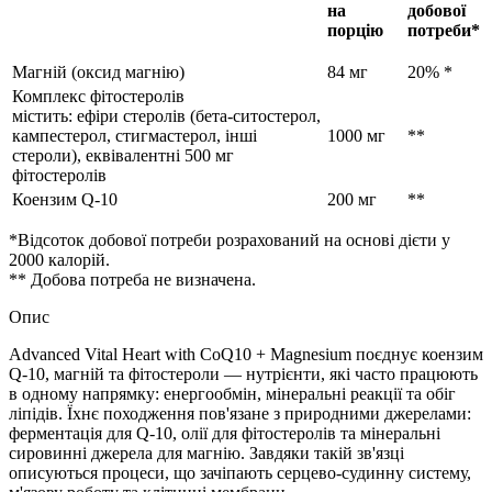
на
добової
порцію
потреби*
Магній (оксид магнію)
84 мг
20% *
Комплекс
фітостеролів
містить: ефіри стеролів (бета-ситостерол,
кампестерол, стигмастерол, інші
1000 мг
**
стероли), еквівалентні 500 мг
фітостеролів
Коензим Q-10
200 мг
**
*Відсоток добової потреби розрахований на основі дієти у
2000 калорій.
** Добова потреба не визначена.
Опис
Advanced Vital Heart with CoQ10 + Magnesium поєднує коензим
Q‑10, магній та фітостероли — нутрієнти, які часто працюють
в одному напрямку: енергообмін, мінеральні реакції та обіг
ліпідів. Їхнє походження пов'язане з природними джерелами:
ферментація для Q‑10, олії для фітостеролів та мінеральні
сировинні джерела для магнію. Завдяки такій зв'язці
описуються процеси, що зачіпають серцево-судинну систему,