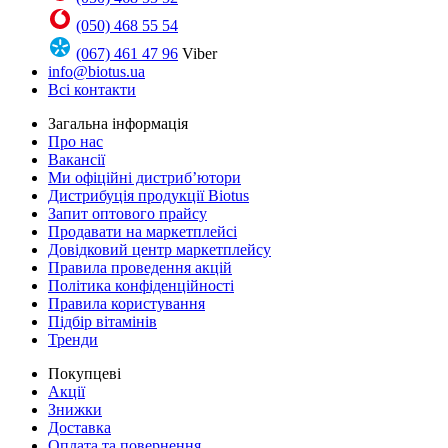
(050) 468 55 54
(067) 461 47 96
Viber
info@biotus.ua
Всі контакти
Загальна інформація
Про нас
Вакансії
Ми офіційні дистриб’ютори
Дистрибуція продукції Biotus
Запит оптового прайсу
Продавати на маркетплейсі
Довідковий центр маркетплейсу
Правила проведення акцій
Політика конфіденційності
Правила користування
Підбір вітамінів
Тренди
Покупцеві
Акції
Знижки
Доставка
Оплата та повернення