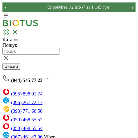
‹
›
Спробуйте K2 MK-7 за 1 145 грн
Каталог
Пошук
Знайти
(044) 545 77 23
(095) 898 01 74
(096) 267 72 17
(093) 771 66 50
(050) 468 55 52
(050) 468 55 54
(067) 461 47 96
Viber