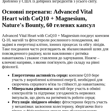
Зроблено у США із добірних інгредієнтів з усього світу.
Основні переваги: Advanced Vital
Heart with CoQ10 + Magnesium,
Nature's Bounty, 60 гелевих капсул
Advanced Vital Heart with CoQ10 + Magnesium поєднує коензим
Q‑10, магній та фітостероли рослинного походження, які
задіяні в енергетиці клітин, іонних процесах та обігу ліпідів.
Таке поєднання часто розглядають як збалансований шлях для
повсякденного раціону, коли важливими є ритміка
навантажень і уважне ставлення до харчування. Нижче –
ключові напрями, з якими пов'язують дію складу на рівні
фізіології.
Енергетична активність серця:
коензим Q10 бере
участь у виробленні клітинної енергії, необхідної для
скорочень серцевого м'яза та стійкості до навантажень;
Мінеральна рівновага:
магній бере участь в обміні
електролітів та підтримає узгодженість нервових
імпульсів, що діють на ритмічність роботи серця;
Регуляція ліпідного обміну:
фітостерини беруть участь
у механізмах засвоєння холестерину, зберігаючи його
рівень у фізіологічних межах при збалансованому