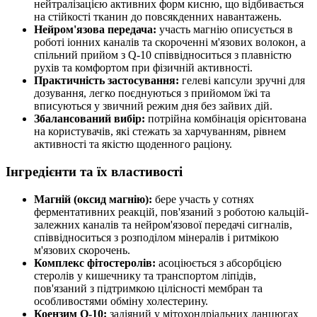
нейтралізацією активних форм кисню, що відбивається
на стійкості тканин до повсякденних навантажень.
Нейром'язова передача:
участь магнію описується в
роботі іонних каналів та скороченні м'язових волокон, а
спільний прийом з Q‑10 співвідноситься з плавністю
рухів та комфортом при фізичній активності.
Практичність застосування:
гелеві капсули зручні для
дозування, легко поєднуються з прийомом їжі та
вписуються у звичний режим дня без зайвих дій.
Збалансований вибір:
потрійна комбінація орієнтована
на користувачів, які стежать за харчуванням, рівнем
активності та якістю щоденного раціону.
Інгредієнти та їх властивості
Магній (оксид магнію):
бере участь у сотнях
ферментативних реакцій, пов'язаний з роботою кальцій-
залежних каналів та нейром'язової передачі сигналів,
співвідноситься з розподілом мінералів і ритмікою
м'язових скорочень.
Комплекс фітостеролів:
асоціюється з абсорбцією
стеролів у кишечнику та транспортом ліпідів,
пов'язаний з підтримкою цілісності мембран та
особливостями обміну холестерину.
Коензим Q‑10:
задіяний у мітохондріальних ланцюгах