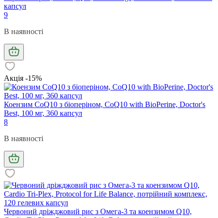
капсул
9
В наявності
Акція -15%
Коензим CoQ10 з біоперіном, CoQ10 with BioPerine, Doctor's
Best, 100 мг, 360 капсул
8
В наявності
Червоний дріжджовий рис з Омега-3 та коензимом Q10,