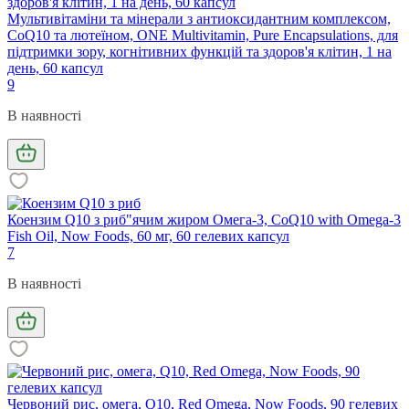
Мультивітаміни та мінерали з антиоксидантним комплексом,
CoQ10 та лютеїном, ONE Multivitamin, Pure Encapsulations, для
підтримки зору, когнітивних функцій та здоров'я клітин, 1 на
день, 60 капсул
9
В наявності
Коензим Q10 з риб"ячим жиром Омега-3, CoQ10 with Omega-3
Fish Oil, Now Foods, 60 мг, 60 гелевих капсул
7
В наявності
Червоний рис, омега, Q10, Red Omega, Now Foods, 90 гелевих