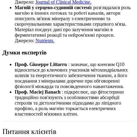
Джерело:
Journal of Clinical Medicine.
Магній у серцево-судинній системі:
розглядалася роль
магнію в іонних потоках та роботі каналів, автори
описують зв'язок мінералу з електричними та
скорочувальними характеристиками серцевого м'яза.
Матеріал поєднує дані про залучення магнію в
ферментативні реакції та нейром'язові процеси.
Джерело:
Nutrients.
Думки експертів
Проф. Giuseppe Littarru
: зазначає, що коензим Q10
відноситься до ключових учасників мітохондріальних
шляхів та енергетичного забезпечення тканин, а його
поєднання з мінералами доречне при обговоренні
фізіології міокарда та повсякденного навантаження.
Проф. Maciej Banach
: підкреслює, що фітостерини
традиційно пов'язують з особливостями абсорбції
стеролів та дієтологічними підходами до ліпідного
профілю, а роль магнію торкається електричних
властивостей м'язових клітин.
Питання клієнтів