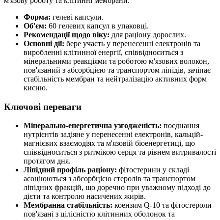
м'язову роботу та клітинні мембрани.
Форма:
гелеві капсули.
Об'єм:
60 гелевих капсул в упаковці.
Рекомендації щодо віку:
для раціону дорослих.
Основні дії:
бере участь у перенесенні електронів та
виробленні клітинної енергії, співвідноситься з
мінеральними реакціями та роботою м'язових волокон,
пов'язаний з абсорбцією та транспортом ліпідів, зачіпає
стабільність мембран та нейтралізацію активних форм
кисню.
Ключові переваги
Мінерально-енергетична узгодженість:
поєднання
нутрієнтів задіяне у перенесенні електронів, кальцій-
магнієвих взаємодіях та м'язовій біоенергетиці, що
співвідноситься з ритмікою серця та рівнем витривалості
протягом дня.
Ліпідний профіль раціону:
фітостерини у складі
асоціюються з абсорбцією стеролів та транспортом
ліпідних фракцій, що доречно при уважному підході до
дієти та контролю насичених жирів.
Мембранна стабільність:
коензим Q‑10 та фітостероли
пов'язані з цілісністю клітинних оболонок та