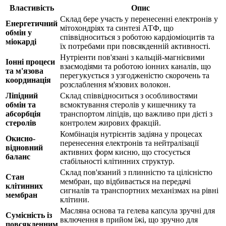
Властивість
Опис
Склад бере участь у перенесенні електронів у
Енергетичний
мітохондріях та синтезі АТФ, що
обмін у
співвідноситься з роботою кардіоміоцитів та
міокарді
їх потребами при повсякденній активності.
Нутріенти пов'язані з кальцій-магнієвими
Іонні процеси
взаємодіями та роботою іонних каналів, що
та м'язова
перегукується з узгодженістю скорочень та
координація
розслаблення м'язових волокон.
Ліпідний
Склад співвідноситься з особливостями
обмін та
всмоктування стеролів у кишечнику та
абсорбція
транспортом ліпідів, що важливо при дієті з
стеролів
контролем жирових фракцій.
Комбінація нутрієнтів задіяна у процесах
Окисно-
перенесення електронів та нейтралізації
відновний
активних форм кисню, що стосується
баланс
стабільності клітинних структур.
Склад пов'язаний з плинністю та цілісністю
Стан
мембран, що відбивається на передачі
клітинних
сигналів та транспортних механізмах на рівні
мембран
клітини.
Масляна основа та гелева капсула зручні для
Сумісність із
включення в прийом їжі, що зручно для
повсякденним