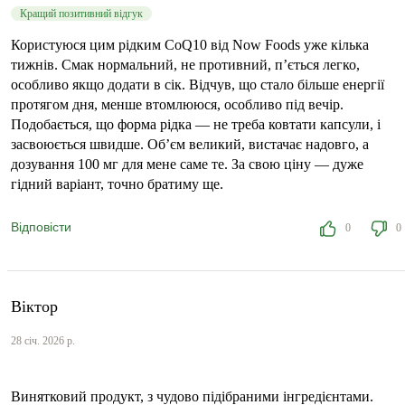
Кращий позитивний відгук
Користуюся цим рідким CoQ10 від Now Foods уже кілька
тижнів. Смак нормальний, не противний, п’ється легко,
особливо якщо додати в сік. Відчув, що стало більше енергії
протягом дня, менше втомлююся, особливо під вечір.
Подобається, що форма рідка — не треба ковтати капсули, і
засвоюється швидше. Об’єм великий, вистачає надовго, а
дозування 100 мг для мене саме те. За свою ціну — дуже
гідний варіант, точно братиму ще.
Відповісти
0
0
Віктор
28 січ. 2026 р.
Винятковий продукт, з чудово підібраними інгредієнтами.