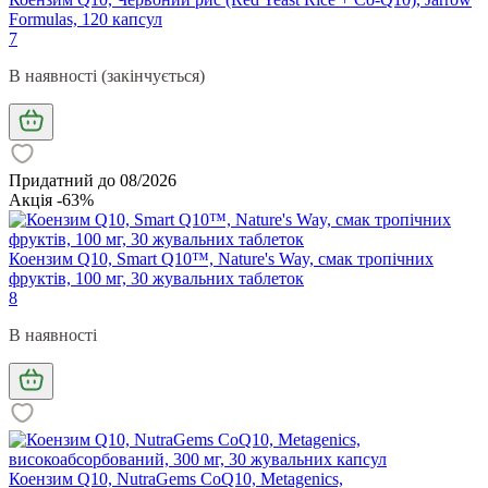
Formulas, 120 капсул
7
В наявності (закінчується)
Придатний до 08/2026
Акція -63%
Коензим Q10, Smart Q10™, Nature's Way, смак тропічних
фруктів, 100 мг, 30 жувальних таблеток
8
В наявності
Коензим Q10, NutraGems CoQ10, Metagenics,