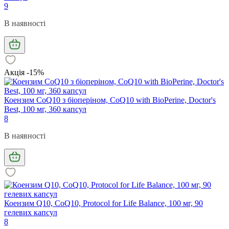
9
В наявності
Акція -15%
Коензим CoQ10 з біоперіном, CoQ10 with BioPerine, Doctor's
Best, 100 мг, 360 капсул
8
В наявності
Коензим Q10, CoQ10, Protocol for Life Balance, 100 мг, 90
гелевих капсул
8