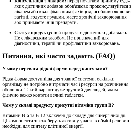
Консультація з лікарем:
перед початком прийому будь-
яких дієтичних добавок обов'язково проконсультуйтеся з
лікарем або кваліфікованим фахівцем, особливо якщо ви
вагітні, годуєте грудьми, маєте хронічні захворювання
або приймаєте інші препарати.
Статус продукту:
цей продукт є дієтичною добавкою.
Не є лікарським засобом. Не призначений для
діагностики, терапії чи профілактики захворювань.
Питання, які часто задають (FAQ)
У чому перевага рідкої форми перед капсулами?
Рідка форма доступніша для травної системи, оскільки
організму не потрібно витрачати час і ресурси на розчинення
оболонки. Такий варіант дуже зручний для людей, яким
фізично важко ковтати великі таблетки.
Чому у складі продукту присутні вітаміни групи B?
Вітаміни B-6 та B-12 включені до складу для синергічної дії.
Ці компоненти також беруть активну участь в обміні речовин і
необхідні для синтезу клітинної енергії.