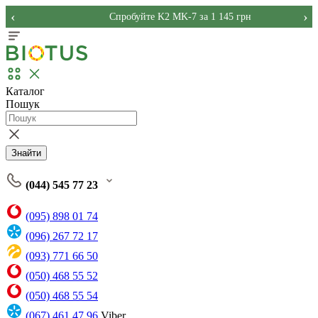
‹
›
Спробуйте K2 MK-7 за 1 145 грн
Каталог
Пошук
Знайти
(044) 545 77 23
(095) 898 01 74
(096) 267 72 17
(093) 771 66 50
(050) 468 55 52
(050) 468 55 54
(067) 461 47 96
Viber