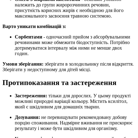
належить до групи жиророзчинних речовин,
присутність корисних жирів є необхідною для його
максимального засвоєння травною системою.
Варто уникати комбінацій з:
Сорбентами
- одночасний прийом з абсорбувальними
речовинами може обмежити біодоступність. Потрібно
дотримуватися інтервалу між ними не менше двох
годин.
Умови зберігання:
зберігати
в холодильнику після відкриття.
Зберігати у недоступному для дітей місці.
Протипоказання та застереження
Застереження:
тільки для дорослих. У цьому продукті
можливі природні варіації кольору. Містить ксилітол,
який є шкідливим для домашніх тварин
.
Дозування:
не перевищувати рекомендовану добову
порцію споживання. Надмірне вживання не прискорює
результату і може бути шкідливим для організму.