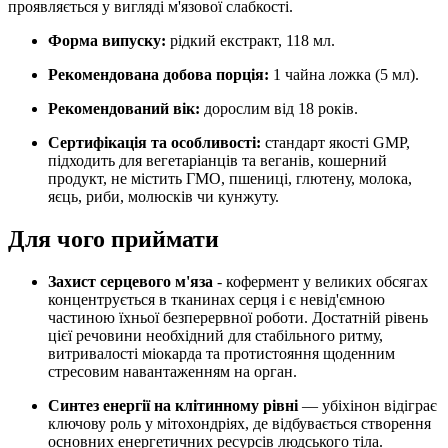
проявляється у вигляді м'язової слабкості.
Форма випуску:
рідкий екстракт, 118 мл.
Рекомендована добова порція:
1 чайна ложка (5 мл)
.
Рекомендований вік:
дорослим від 18 років.
Сертифікація та особливості:
стандарт якості GMP,
підходить для вегетаріанців та веганів, кошерний
продукт, не містить ГМО,
пшениці, глютену, молока,
яєць, риби, молюсків чи кунжуту
.
Для чого приймати
Захист серцевого м'яза
- кофермент у великих обсягах
концентрується в тканинах серця і є невід'ємною
частиною їхньої безперервної роботи. Достатній рівень
цієї речовини необхідний для стабільного ритму,
витривалості міокарда та протистояння щоденним
стресовим навантаженням на орган.
Синтез енергії на клітинному рівні
— убіхінон відіграє
ключову роль у мітохондріях, де відбувається створення
основних енергетичних ресурсів людського тіла.