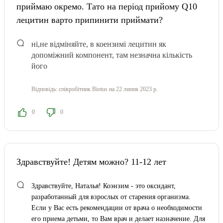
приймаю окремо. Тато на період прийому Q10
лецитин варто припинити приймати?
ні,не відміняйте, в коензимі лецитин як
допоміжний компонент, там незначна кількість
його
Відповідь:
співробітник Biotus
на 22 липня 2023 р.
0
0
Здравствуйте! Детям можно? 11-12 лет
Здравствуйте, Наталья! Коэнзим - это оксидант,
разработанный для взрослых от старения организма.
Если у Вас есть рекомендации от врача о необходимости
его приема детьми, то Вам врач и делает назначение. Для