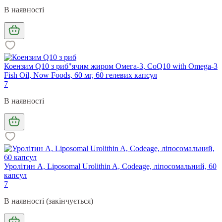
В наявності
Коензим Q10 з риб"ячим жиром Омега-3, CoQ10 with Omega-3
Fish Oil, Now Foods, 60 мг, 60 гелевих капсул
7
В наявності
Уролітин А, Liposomal Urolithin A, Codeage, ліпосомальний, 60
капсул
7
В наявності (закінчується)