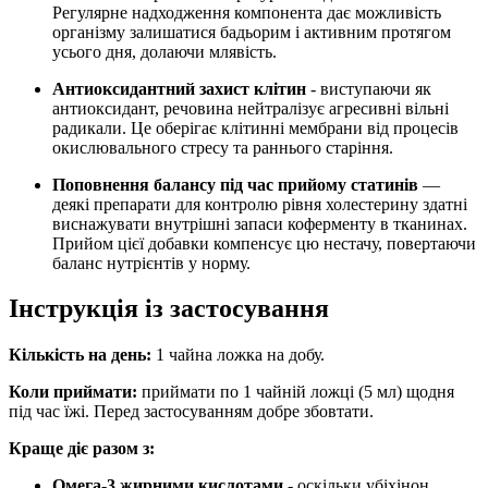
Регулярне надходження компонента дає можливість
організму залишатися бадьорим і активним протягом
усього дня, долаючи млявість.
Антиоксидантний захист клітин
- виступаючи як
антиоксидант, речовина нейтралізує агресивні вільні
радикали. Це оберігає клітинні мембрани від процесів
окислювального стресу та раннього старіння.
Поповнення балансу під час прийому статинів
—
деякі препарати для контролю рівня холестерину здатні
виснажувати внутрішні запаси коферменту в тканинах.
Прийом цієї добавки компенсує цю нестачу, повертаючи
баланс нутрієнтів у норму.
Інструкція із застосування
Кількість на день:
1 чайна ложка на добу
.
Коли приймати:
приймати по 1
чайній ложці (5 мл) щодня
під час їжі
.
Перед застосуванням добре збовтати.
Краще діє разом з:
Омега-3 жирними кислотами
- оскільки убіхінон