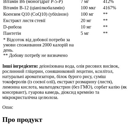
Вітамін B6 (моногідрат P-5-P)
7 мг
412%
Вітамін B-12 (ціанілкобаламін)
100 мкг
4167%
Коензим Q10 (CoQ10) (убіхінон)
100 мг
**
Екстракт листя стевії
20 мг
**
D-рибоза
10 мг
**
Пантетін
5 мг
**
* Відсоток від добової потреби за
умови споживання 2000 калорій на
день.
** Добову потребу не визначено
Інші інгредієнти:
деіонізована вода, олія рисових висівок,
рослинний гліцерин, соняшниковий лецитин, ксилітол,
натуральні ароматизатори, білок бурого рису, суміш
токоферолів (із соєвої олії), екстракт розмарину (листя),
лимонна кислота, мальтодекстрин (без ГМО), сорбат калію (як
консервант), гуарова камедь, діоксид кремнію та
мікрокристалічна целюлоза.
Опис
Про продукт