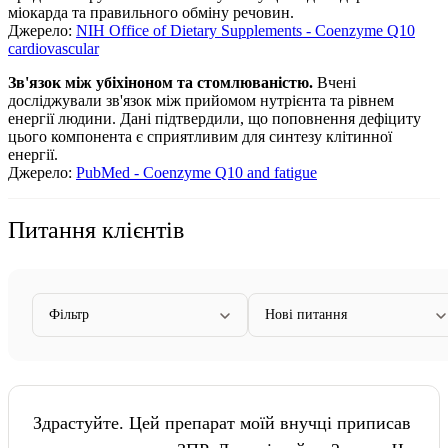
міокарда та правильного обміну речовин
.
Джерело:
NIH Office of Dietary Supplements - Coenzyme Q10
cardiovascular
Зв'язок між убіхіноном та стомлюваністю.
Вчені
досліджували зв'язок між прийомом нутрієнта та рівнем
енергії людини. Дані підтвердили, що поповнення дефіциту
цього компонента є сприятливим для синтезу клітинної
енергії
.
Джерело:
PubMed - Coenzyme Q10 and fatigue
Питання клієнтів
Фільтр
Нові питання
Здрастуйте. Цей препарат моїй внучці приписав