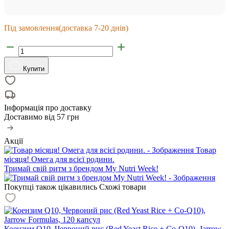
Під замовлення
(доставка 7-20 днів)
Купити
Інформація про доставку
Доставимо від
57 грн
Акції
Товар
місяця! Омега для всієї родини.
Тримай свій ритм з брендом My Nutri Week!
Покупці також цікавились
Схожі товари
Коензим Q10, Червоний рис (Red Yeast Rice + Co-Q10), Jarrow