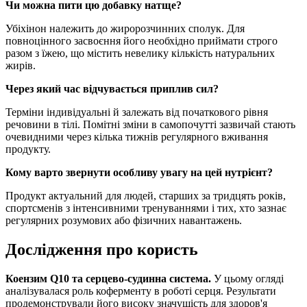
Чи можна пити цю добавку натще?
Убіхінон належить до жиророзчинних сполук. Для
повноцінного засвоєння його необхідно приймати строго
разом з їжею, що містить невелику кількість натуральних
жирів.
Через який час відчувається приплив сил?
Терміни індивідуальні й залежать від початкового рівня
речовини в тілі. Помітні зміни в самопочутті зазвичай стають
очевидними через кілька тижнів регулярного вживання
продукту.
Кому варто звернути особливу увагу на цей нутрієнт?
Продукт актуальний для людей, старших за тридцять років,
спортсменів з інтенсивними тренуваннями і тих, хто зазнає
регулярних розумових або фізичних навантажень.
Дослідження про користь
Коензим Q10 та серцево-судинна система.
У цьому огляді
аналізувалася роль коферменту в роботі серця. Результати
продемонстрували його високу значущість для здоров'я