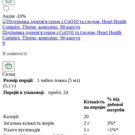
Акція -10%
Підтримка здоров'я серця з CoQ10 та глодом, Heart Health
Complex, Thorne, комплекс, 90 капсул
9
В наявності
Склад
Розмір порції:
1 чайна ложка (5 мл)
(5,1 г)
Порцій в упаковці:
прибл. 24
% від
Кількість
добової
на порцію
потреби
Калорії
20
Загальна кількість жирів
2 г
3%*
Усього вуглеводів
1 г
<1%*