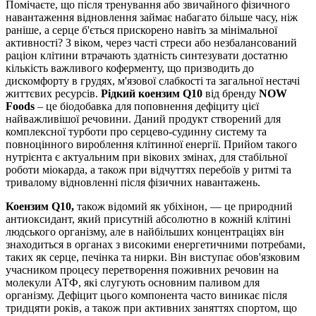
Помічаєте, що після тренування або звичайного фізичного
навантаження відновлення займає набагато більше часу, ніж
раніше, а серце б'ється прискорено навіть за мінімальної
активності? З віком, через часті стреси або незбалансований
раціон клітини втрачають здатність синтезувати достатню
кількість важливого коферменту, що призводить до
дискомфорту в грудях, м'язової слабкості та загальної нестачі
життєвих ресурсів.
Рідкий коензим Q10
від бренду
NOW
Foods
– це біодобавка для поповнення дефіциту цієї
найважливішої речовини. Даний продукт створений для
комплексної турботи про серцево-судинну систему та
повноцінного вироблення клітинної енергії. Прийом такого
нутрієнта є актуальним при вікових змінах, для стабільної
роботи міокарда, а також при відчуттях перебоїв у ритмі та
тривалому відновленні після фізичних навантажень.
Коензим Q10,
також відомий як убіхінон, — це природний
антиоксидант, який присутній абсолютно в кожній клітині
людського організму, але в найбільших концентраціях він
знаходиться в органах з високими енергетичними потребами,
таких як серце, печінка та нирки. Він виступає обов'язковим
учасником процесу перетворення поживних речовин на
молекули АТФ, які слугують основним паливом для
організму. Дефіцит цього компонента часто виникає після
тридцяти років, а також при активних заняттях спортом, що