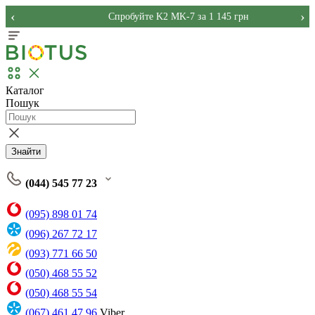
‹
›
Спробуйте K2 MK-7 за 1 145 грн
Каталог
Пошук
Знайти
(044) 545 77 23
(095) 898 01 74
(096) 267 72 17
(093) 771 66 50
(050) 468 55 52
(050) 468 55 54
(067) 461 47 96
Viber