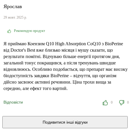
Ярослав
29 жовт. 2025 р.
Рекомендую продукт
Я приймаю Коензим Q10 High Absorption CoQ10 з BioPerine
від Doctor's Best вже близько місяця і мушу сказати, що
результати помітні. Відчуваю більше енергії протягом дня,
загальний тонус покращився, а після тренувань швидше
відновлююсь. Особливо подобається, що препарат має високу
біодоступність завдяки BioPerine – відчуття, що організм
дійсно засвоює активні речовини. Ціна трохи вища за
середню, але ефект того вартий.
Відповісти
0
0
Подивитися інші відгуки