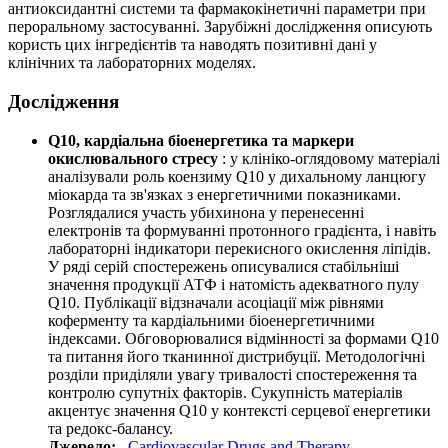
антиоксидантні системи та фармакокінетичні параметри при
пероральному застосуванні. Зарубіжні дослідження описують
користь цих інгредієнтів та наводять позитивні дані у
клінічних та лабораторних моделях.
Дослідження
Q10, кардіальна біоенергетика та маркери
окислювального стресу
: у клініко-оглядовому матеріалі
аналізували роль коензиму Q10 у дихальному ланцюгу
міокарда та зв'язках з енергетичними показниками.
Розглядалися участь убихинона у перенесенні
електронів та формуванні протонного градієнта, і навіть
лабораторні індикатори перекисного окислення ліпідів.
У ряді серій спостережень описувалися стабільніші
значення продукції АТФ і натомість адекватного пулу
Q10. Публікації відзначали асоціації між рівнями
коферменту та кардіальними біоенергетичними
індексами. Обговорювалися відмінності за формами Q10
та питання його тканинної дистрибуції. Методологічні
розділи приділяли увагу тривалості спостереження та
контролю супутніх факторів. Сукупність матеріалів
акцентує значення Q10 у контексті серцевої енергетики
та редокс-балансу.
Джерело:
Cardiovascular Drugs and Therapy