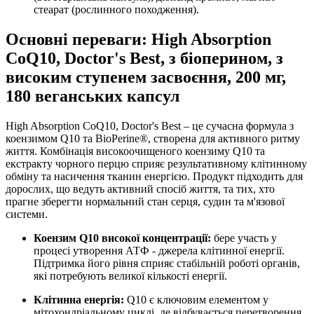
стеарат (рослинного походження).
Основні переваги: High Absorption
CoQ10, Doctor's Best, з біоперином, з
високим ступенем засвоєння, 200 мг,
180 веганських капсул
High Absorption CoQ10, Doctor's Best – це сучасна формула з
коензимом Q10 та BioPerine®, створена для активного ритму
життя. Комбінація високоочищеного коензиму Q10 та
екстракту чорного перцю сприяє
результативному
клітинному
обміну та насичення тканин енергією. Продукт підходить для
дорослих, що ведуть активний спосіб життя, та тих, хто
прагне зберегти нормальний стан серця, судин та м'язової
системи.
Коензим Q10 високої концентрації:
бере участь у
процесі утворення АТФ - джерела клітинної енергії.
Підтримка його рівня сприяє стабільній роботі органів,
які потребують великої кількості енергії.
Клітинна енергія:
Q10 є ключовим елементом у
мітохондріальному циклі, де відбувається перетворення