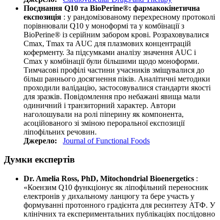
Поєднання Q10 та BioPerine®: фармакокінетична
експозиція
: у рандомізованому перехресному протоколі
порівнювали Q10 у моноформі та у комбінації з
BioPerine® із серійним забором крові. Розраховувалися
Cmax, Tmax та AUC для плазмових концентрацій
коферменту. За підсумками аналізу значення AUC і
Cmax у комбінації були більшими щодо моноформи.
Тимчасові профілі частини учасників зміщувалися до
більш раннього досягнення піків. Аналітичні методики
проходили валідацію, застосовувалися стандарти якості
для зразків. Повідомлення про небажані явища мали
одиничний і транзиторний характер. Автори
наголошували на ролі піперину як компонента,
асоційованого зі зміною пероральної експозиції
ліпофільних речовин.
Джерело:
Journal of Functional Foods
Думки експертів
Dr. Amelia Ross, PhD, Mitochondrial Bioenergetics
:
«Коензим Q10 функціонує як ліпофільний переносник
електронів у дихальному ланцюгу та бере участь у
формуванні протонного градієнта для ресинтезу АТФ. У
клінічних та експериментальних публікаціях послідовно