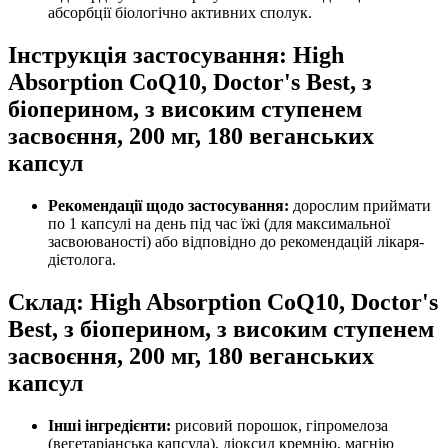
абсорбції біологічно активних сполук.
Інструкція застосування: High
Absorption CoQ10, Doctor's Best, з
біоперином, з високим ступенем
засвоєння, 200 мг, 180 веганських
капсул
Рекомендації щодо застосування:
дорослим приймати
по 1 капсулі на день під час їжі (для максимальної
засвоюваності) або відповідно до рекомендацій лікаря-
дієтолога.
Склад: High Absorption CoQ10, Doctor's
Best, з біоперином, з високим ступенем
засвоєння, 200 мг, 180 веганських
капсул
Інші інгредієнти:
рисовий порошок, гіпромелоза
(вегетаріанська капсула), діоксид кремнію, магнію