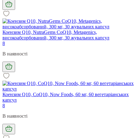
Коензим Q10, NutraGems CoQ10, Metagenics,
високоабсорбований, 300 мг, 30 жувальних капсул
8
В наявності
Коензим Q10, CoQ10, Now Foods, 60 мг, 60 вегетаріанських
капсул
8
В наявності