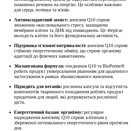
поживних речовин на енергію. Це особливо важливо
для серця, печінки та м'язів.
Антиоксидантний захист:
коензим Q10 сприяє
зниженню окислювального стресу, захищаючи
мембрани клітин та ДНК від пошкоджень. Це зберігає
молодість клітин та його функціональну активність.
Підтримка м'язової витривалості:
коензим Q10 сприяє
стійкому енергетичному обміну, що
сприяє
організму
адаптації до фізичних навантажень.
Збалансована формула:
поєднання Q10 та BioPerine®
робить продукт універсальним рішенням для щоденного
застосування в рамках збалансованого живлення.
Підходить для веганів:
рослинна капсула та відсутність
компонентів тваринного походження роблять продукт
придатним для людей, які дотримуються рослинної
дієти.
Енергетичний баланс організму:
регулярне
надходження коензиму Q10
сприяє
клітинам у
збереженні оптимального енергетичного рівня протягом
дня.