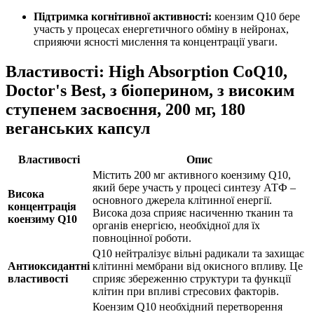
Підтримка когнітивної активності:
коензим Q10 бере
участь у процесах енергетичного обміну в нейронах,
сприяючи ясності мислення та концентрації уваги.
Властивості: High Absorption CoQ10,
Doctor's Best, з біоперином, з високим
ступенем засвоєння, 200 мг, 180
веганських капсул
Властивості
Опис
Містить 200 мг активного коензиму Q10,
який бере участь у процесі синтезу АТФ –
Висока
основного джерела клітинної енергії.
концентрація
Висока доза сприяє насиченню тканин та
коензиму Q10
органів енергією, необхідної для їх
повноцінної роботи.
Q10 нейтралізує вільні радикали та захищає
Антиоксидантні
клітинні мембрани від окисного впливу. Це
властивості
сприяє збереженню структури та функції
клітин при впливі стресових факторів.
Коензим Q10 необхідний перетворення