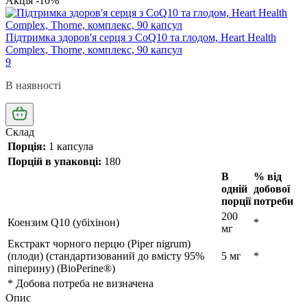
Акція -10%
Підтримка здоров'я серця з CoQ10 та глодом, Heart Health
Complex, Thorne, комплекс, 90 капсул
9
В наявності
Склад
Порція:
1 капсула
Порцій в упаковці:
180
В
% від
одній
добової
порції
потреби
200
Коензим Q10 (убіхінон)
*
мг
Екстракт чорного перцю (Piper nigrum)
(плоди) (стандартизований до вмісту 95%
5 мг
*
піперину) (BioPerine®)
* Добова потреба не визначена
Опис