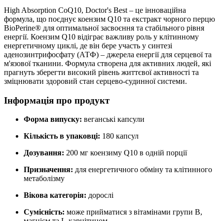
High Absorption CoQ10, Doctor's Best – це інноваційна
формула, що поєднує коензим Q10 та екстракт чорного перцю
BioPerine® для оптимальної засвоєння та стабільного рівня
енергії. Коензим Q10 відіграє важливу роль у клітинному
енергетичному циклі, де він бере участь у синтезі
аденозинтрифосфату (АТФ) – джерела енергії для серцевої та
м'язової тканини. Формула створена для активних людей, які
прагнуть зберегти високий рівень життєвої активності та
зміцнювати
здоровий стан серцево-судинної системи.
Інформація про продукт
Форма випуску:
веганські капсули
Кількість в упаковці:
180 капсул
Дозування:
200 мг коензиму Q10 в одній порції
Призначення:
для енергетичного обміну та клітинного
метаболізму
Вікова категорія:
дорослі
Сумісність:
може прийматися з вітамінами групи B,
магнієм та L-карнітином.