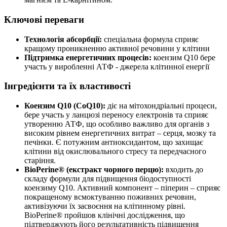
Ключові переваги
Технологія абсорбції:
спеціальна формула сприяє
кращому проникненню активної речовини у клітини
Підтримка енергетичних процесів:
коензим Q10 бере
участь у виробленні АТФ - джерела клітинної енергії
Інгредієнти та їх властивості
Коензим Q10 (CoQ10):
діє
на мітохондріальні процеси,
бере участь у ланцюзі переносу електронів та сприяє
утворенню АТФ, що особливо важливо для органів з
високим рівнем енергетичних витрат – серця, мозку та
печінки. Є потужним антиоксидантом, що захищає
клітини від окислювального стресу та передчасного
старіння.
BioPerine® (екстракт чорного перцю):
входить до
складу формули для підвищення біодоступності
коензиму Q10. Активний компонент – піперин – сприяє
покращеному всмоктуванню поживних речовин,
активізуючи
їх засвоєння на клітинному рівні.
BioPerine® пройшов клінічні дослідження, що
підтверджують його
результативність
підвищення