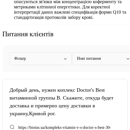
описуються зв'язки між концентрацією коферменту та
метриками клітинної енергетики. Для коректної
інтерпретації даних важливі специфікація форми Q10 та
стандартизація протоколів забору крові.
Питання клієнтів
Фільтр
Нові питання
Добрый день, нужен коплекс Doctor's Best
витаминной группы В. Скажите, откуда будет
доставка и примерно цену доставки в
украину,Кривой рог.
https://biotus.ua/kompleks-vitamin-v-s-doctor-s-best-30-