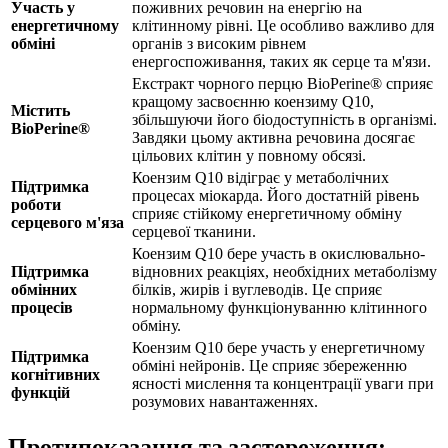
Участь у
поживних речовин на енергію на
енергетичному
клітинному рівні. Це особливо важливо для
обміні
органів з високим рівнем
енергоспоживання, таких як серце та м'язи.
Екстракт чорного перцю BioPerine® сприяє
кращому засвоєнню коензиму Q10,
Містить
збільшуючи його біодоступність в організмі.
BioPerine®
Завдяки цьому активна речовина досягає
цільових клітин у повному обсязі.
Коензим Q10 відіграє у метаболічних
Підтримка
процесах міокарда. Його достатній рівень
роботи
сприяє стійкому енергетичному обміну
серцевого м'яза
серцевої тканини.
Коензим Q10 бере участь в окислювально-
Підтримка
відновних реакціях, необхідних метаболізму
обмінних
білків, жирів і вуглеводів. Це сприяє
процесів
нормальному функціонуванню клітинного
обміну.
Коензим Q10 бере участь у енергетичному
Підтримка
обміні нейронів. Це сприяє збереженню
когнітивних
ясності мислення та концентрації уваги при
функцій
розумових навантаженнях.
Протипоказання та застереження: