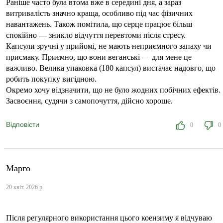
Раніше часто була втома вже в середині дня, а зараз
витривалість значно краща, особливо під час фізичних
навантажень. Також помітила, що серце працює більш
спокійно — зникло відчуття перевтоми після стресу.
Капсули зручні у прийомі, не мають неприємного запаху чи
присмаку. Приємно, що вони веганські — для мене це
важливо. Велика упаковка (180 капсул) вистачає надовго, що
робить покупку вигідною.
Окремо хочу відзначити, що не було жодних побічних ефектів.
Засвоєння, судячи з самопочуття, дійсно хороше.
Відповісти
0
0
Марго
20 квіт. 2026 р.
Після регулярного використання цього коензиму я відчуваю