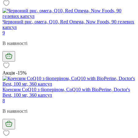
Червоний рис, омега, Q10, Red Omega, Now Foods, 90 гелевих
капсул
9
В наявності
Акція -15%
Коензим CoQ10 з біоперіном, CoQ10 with BioPerine, Doctor's
Best, 100 мг, 360 капсул
8
В наявності