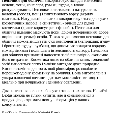
Пензлики для обличчя
використовуються для нанесення
основи, тони, консілера, рум'ян, пудри, а також
розтушовування. Пензлики виготовлені з натуральних
волокон (соболя, поні) і синтетичного ворсу (акрилу,
пластика). Натуральні пензлики використовуються для сухих
косметичних засобів, а синтетичні - більше для рідкої
косметики (краще коригує рельєф особи). Пензлики для
обличчя відмінно маскують пори, дрібні почервоніння, добре
вирівнюють рельєф особи. Також за допомогою пензлики для
обличчя можна змішувати сухі компоненти (наприклад: пудру
і бронзант, пудру і рум'яна), що допомагає згладити кордону
між відтінками і поліпшити інтенсивність кольору. Пензлики
для обличчя призначені наносити засіб рівномірно, економно
його витрачати. Косметика лягає на обличчя м'яко, тональний
засіб наноситься легко і макіяж виглядає дуже природно.
Кисть незамінна для того, щоб рівномірно розподілити
порошкоподібну косметику на обличчя. Вона виготовлена з
ультра плюшевої щетини і дає вам можливість виглядати
ідеально при вечірньому і денному освітленні.
Для нанесення вологих або сухих тональних основ. На сайті
Biotus можна не тільки купити, але й ознайомитися з
продукцією, отримати повну інформацію у наших
консультантів.
EcoTools, Retractable Kabuki Brush