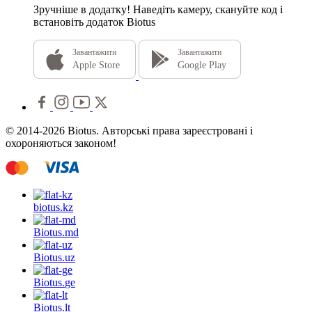
Зручніше в додатку!
Наведіть камеру, скануйте код і
встановіть додаток Biotus
Завантажити
Завантажити
Apple Store
Google Play
© 2014-2026 Biotus. Авторські права зареєстровані і
охороняються законом!
biotus.
kz
Biotus.
md
Biotus.
uz
Biotus.
ge
Biotus.
lt