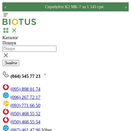
‹
›
Спробуйте K2 MK-7 за 1 145 грн
Каталог
Пошук
Знайти
(044) 545 77 23
(095) 898 01 74
(096) 267 72 17
(093) 771 66 50
(050) 468 55 52
(050) 468 55 54
(067) 461 47 96
Viber