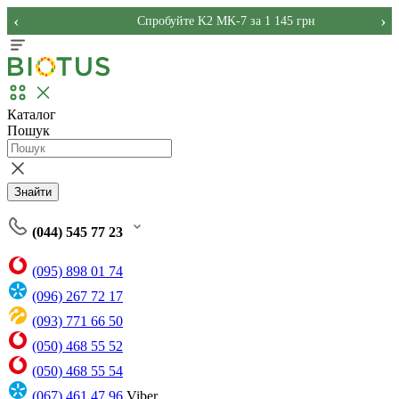
‹
›
Спробуйте K2 MK-7 за 1 145 грн
Каталог
Пошук
Знайти
(044) 545 77 23
(095) 898 01 74
(096) 267 72 17
(093) 771 66 50
(050) 468 55 52
(050) 468 55 54
(067) 461 47 96
Viber