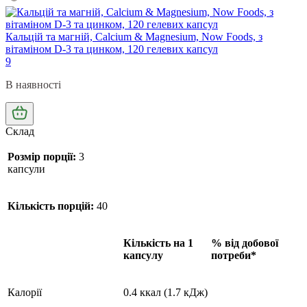
Кальцій та магній, Calcium & Magnesium, Now Foods, з
вітаміном D-3 та цинком, 120 гелевих капсул
9
В наявності
Склад
Розмір порції:
3
капсули
Кількість порцій:
40
Кількість на 1
% від добової
капсулу
потреби*
Калорії
0.4 ккал (1.7 кДж)