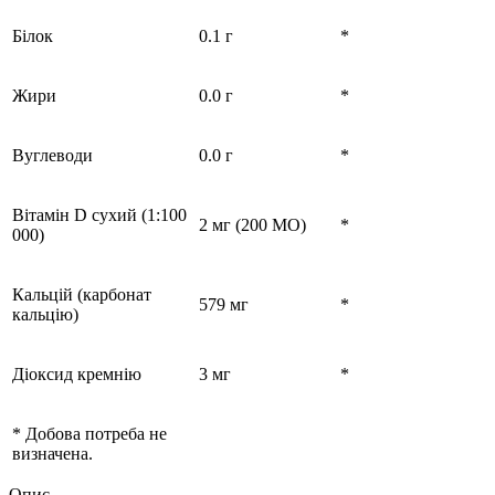
Білок
0.1 г
*
Жири
0.0 г
*
Вуглеводи
0.0 г
*
Вітамін D сухий (1:100
2 мг (200 МО)
*
000)
Кальцій (карбонат
579 мг
*
кальцію)
Діоксид кремнію
3 мг
*
* Добова потреба не
визначена.
Опис