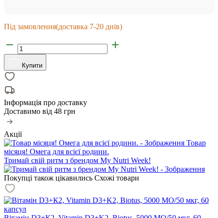
Під замовлення
(доставка 7-20 днів)
Купити
Інформація про доставку
Доставимо від
48 грн
Акції
Товар
місяця! Омега для всієї родини.
Тримай свій ритм з брендом My Nutri Week!
Покупці також цікавились
Схожі товари
Вітамін D3+К2, Vitamin D3+K2, Biotus, 5000 МО/50 мкг, 60