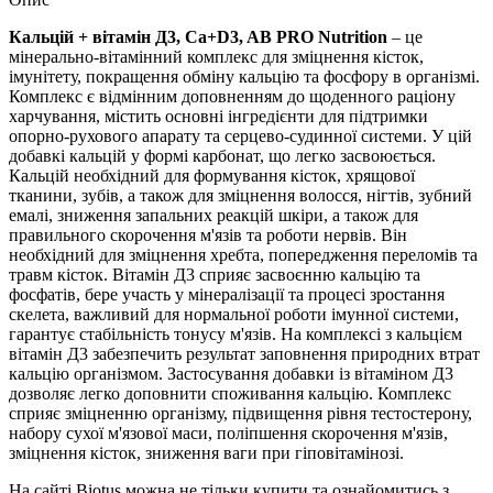
Кальцій + вітамін Д3, Ca+D3, AB PRO Nutrition
– це
мінерально-вітамінний комплекс для зміцнення кісток,
імунітету, покращення обміну кальцію та фосфору в організмі.
Комплекс є відмінним доповненням до щоденного раціону
харчування, містить основні інгредієнти для підтримки
опорно-рухового апарату та серцево-судинної системи. У цій
добавкі кальцій у формі карбонат, що легко засвоюється.
Кальцій необхідний для формування кісток, хрящової
тканини, зубів, а також для зміцнення волосся, нігтів, зубний
емалі,
зниження запальних реакцій шкіри,
а також
для
правильного скорочення м'язів та роботи нервів.
Він
необхідний для зміцнення хребта, попередження переломів та
травм кісток. Вітамін Д3 сприяє засвоєнню кальцію та
фосфатів, бере участь у мінералізації та процесі зростання
скелета, важливий для нормальної роботи імунної системи,
гарантує стабільність тонусу м'язів. На комплексі з кальцієм
вітамін Д3 забезпечить результат заповнення природних втрат
кальцію організмом. Застосування добавки
із вітаміном Д3
дозволяє легко доповнити споживання кальцію. Комплекс
сприяє зміцненню організму, підвищення рівня тестостерону,
набору сухої м'язової маси, поліпшення скорочення м'язів,
зміцнення кісток, зниження ваги при гіповітамінозі.
На сайті Biotus можна не тільки купити та ознайомитись з