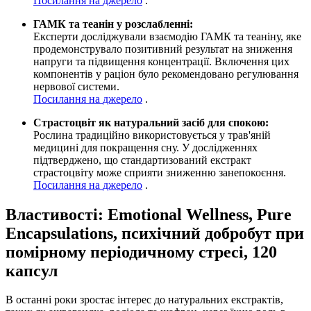
Посилання
на
джерело
.
ГАМК та теанін у розслабленні:
Експерти досліджували взаємодію ГАМК та теаніну, яке
продемонструвало позитивний результат на зниження
напруги та підвищення концентрації. Включення цих
компонентів у раціон було рекомендовано регулювання
нервової системи.
Посилання
на
джерело
.
Страстоцвіт як натуральний засіб для спокою:
Рослина традиційно використовується у трав'яній
медицині для покращення сну. У дослідженнях
підтверджено, що стандартизований екстракт
страстоцвіту може сприяти зниженню занепокоєння.
Посилання
на
джерело
.
Властивості:
Emotional Wellness, Pure
Encapsulations, психічний добробут при
помірному періодичному стресі, 120
капсул
В останні роки зростає інтерес до натуральних екстрактів,