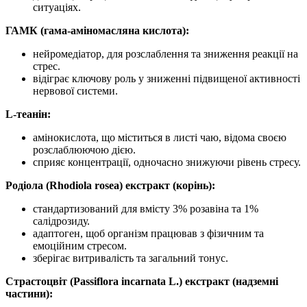
ситуаціях.
ГАМК (гама-аміномасляна кислота):
нейромедіатор,
для
розслаблення та зниження реакції на
стрес.
відіграє ключову роль у зниженні підвищеної активності
нервової системи.
L-теанін:
амінокислота, що міститься в листі чаю, відома своєю
розслаблюючою дією.
сприяє концентрації, одночасно знижуючи рівень стресу.
Родіола (Rhodiola rosea) екстракт (корінь):
стандартизований для вмісту 3% розавіна та 1%
салідрозиду.
адаптоген, щоб організм
працював
з фізичним та
емоційним стресом.
зберігає витривалість та загальний тонус.
Страстоцвіт (Passiflora incarnata L.) екстракт (надземні
частини):