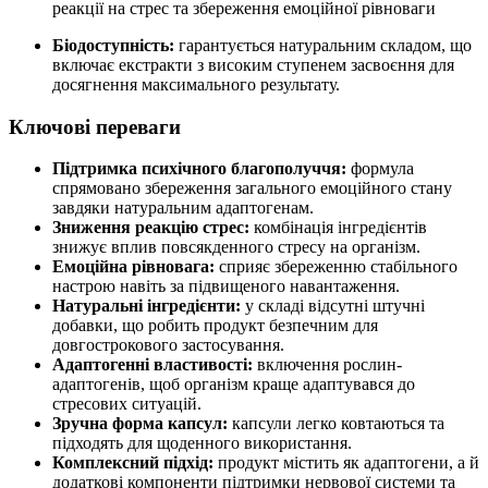
реакції на стрес та збереження емоційної рівноваги
Біодоступність
:
гарантується натуральним складом, що
включає екстракти з високим ступенем засвоєння для
досягнення максимального результату.
Ключові переваги
Підтримка психічного благополуччя:
формула
спрямовано збереження загального емоційного стану
завдяки натуральним адаптогенам.
Зниження реакцію стрес:
комбінація інгредієнтів
знижує вплив повсякденного стресу на організм.
Емоційна рівновага:
сприяє збереженню стабільного
настрою навіть за підвищеного навантаження.
Натуральні інгредієнти:
у складі відсутні штучні
добавки, що робить продукт безпечним для
довгострокового застосування.
Адаптогенні властивості:
включення рослин-
адаптогенів, щоб організм краще адаптувався до
стресових ситуацій.
Зручна форма капсул:
капсули легко ковтаються та
підходять для щоденного використання.
Комплексний підхід:
продукт містить як адаптогени, а й
додаткові компоненти підтримки нервової системи та