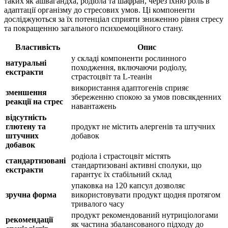
таких як ашвагандха, родіола та шафран, через їхню роль в
адаптації організму до стресових умов. Ці компоненти
досліджуються за їх потенціал сприяти зниженню рівня стресу
та покращенню загального психоемоційного стану.
Властивість
Опис
у складі компоненти рослинного
натуральні
походження, включаючи родіолу,
екстракти
страстоцвіт та L-теанін
використання адаптогенів сприяє
зменшення
збереженню спокою за умов повсякденних
реакції на стрес
навантажень
відсутність
глютену та
продукт не містить алергенів та штучних
штучних
добавок
добавок
родіола і страстоцвіт містять
стандартизовані
стандартизовані активні сполуки, що
екстракти
гарантує їх стабільний склад
упаковка на 120 капсул дозволяє
зручна форма
використовувати продукт щодня протягом
тривалого часу
продукт рекомендований нутриціологами
рекомендації
як частина збалансованого підходу до