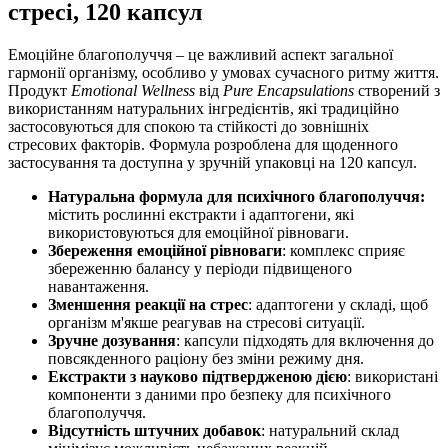
стресі, 120 капсул
Емоційне благополуччя – це важливий аспект загальної
гармонії організму, особливо у умовах сучасного ритму життя.
Продукт
Emotional Wellness
від
Pure Encapsulations
створений з
використанням натуральних інгредієнтів, які традиційно
застосовуються для спокою та стійкості до зовнішніх
стресових факторів. Формула розроблена для щоденного
застосування та доступна у зручній упаковці на 120 капсул.
Натуральна формула для психічного благополуччя:
містить рослинні екстракти і адаптогени, які
використовуються для емоційної рівноваги.
Збереження емоційної рівноваги
: комплекс сприяє
збереженню балансу у періоди підвищеного
навантаження.
Зменшення реакції на стрес
: адаптогени у складі, щоб
організм м'якше реагував на стресові ситуації.
Зручне дозування
: капсули підходять для включення до
повсякденного раціону без зміни режиму дня.
Екстракти з науково підтвердженою дією
: використані
компоненти з даними про безпеку для психічного
благополуччя.
Відсутність штучних добавок
: натуральний склад