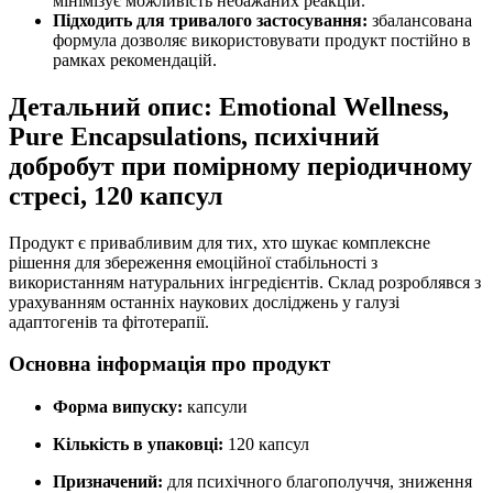
мінімізує можливість небажаних реакцій.
Підходить для тривалого застосування:
збалансована
формула дозволяє використовувати продукт постійно в
рамках рекомендацій.
Детальний опис:
Emotional Wellness,
Pure Encapsulations, психічний
добробут при помірному періодичному
стресі, 120 капсул
Продукт є привабливим для тих, хто шукає комплексне
рішення для збереження емоційної стабільності з
використанням натуральних інгредієнтів. Склад розроблявся з
урахуванням останніх наукових досліджень у галузі
адаптогенів та фітотерапії.
Основна інформація про продукт
Форма випуску
:
капсули
Кількість в упаковці
:
120 капсул
Призначений:
для психічного благополуччя, зниження