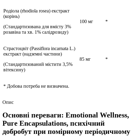
Родіола (rhodiola rosea) екстракт
(корінь)
100 мг
*
(Стандартизована для вмісту 3%
розавіна та хв. 1% салідрозиду)
Страстоцвіт (Passiflora incarnata L.)
екстракт
(надземні частини)
85 мг
*
(Стандартизований містити 3,5%
вітексину)
* Добова потреба не визначена.
Опис
Основні переваги: Emotional Wellness,
Pure Encapsulations, психічний
добробут при помірному періодичному