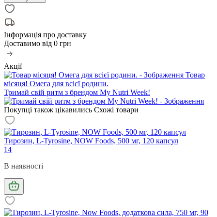
Інформація про доставку
Доставимо від
0 грн
Акції
Товар
місяця! Омега для всієї родини.
Тримай свій ритм з брендом My Nutri Week!
Покупці також цікавились
Схожі товари
Тирозин, L-Tyrosine, NOW Foods, 500 мг, 120 капсул
14
В наявності