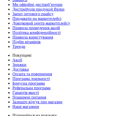
Ми офіційні дистриб’ютори
Дистрибуція продукції Biotus
Запит оптового прайсу
Продавати на маркетплейсі
Довідковий центр маркетплейсу
Правила проведення акцій
Політика конфіденційності
Правила користування
Підбір вітамінів
Тренди
Покупцеві
Акції
Знижки
Доставка
Оплата та повернення
Програма лояльності
Бонусна програма
Реферальна програма
Гарантія якості
Поширені питання
Залиште відгук про магазин
Наші магазини
Підпишіться на розсилку