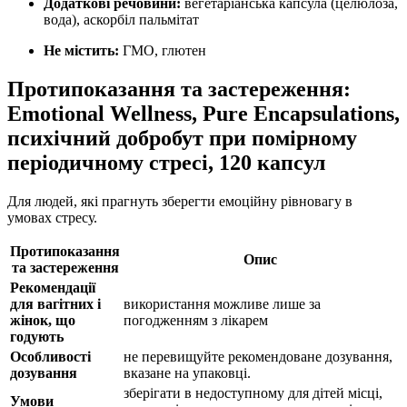
Додаткові речовини
:
вегетаріанська капсула (целюлоза,
вода),
аскорбіл пальмітат
Не містить
:
ГМО, глютен
Протипоказання та застереження:
Emotional Wellness, Pure Encapsulations,
психічний добробут при помірному
періодичному стресі, 120 капсул
Для людей, які прагнуть зберегти емоційну рівновагу в
умовах стресу.
Протипоказання
Опис
та застереження
Рекомендації
для вагітних і
використання можливе лише за
жінок, що
погодженням з лікарем
годують
Особливості
не перевищуйте рекомендоване дозування,
дозування
вказане на упаковці.
зберігати в недоступному для дітей місці,
Умови