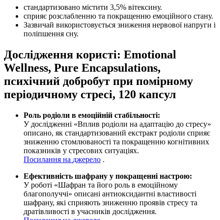
стандартизовано містити 3,5% вітексину.
сприяє розслабленню та покращенню емоційного стану.
Зазвичай використовується зниження нервової напруги і
поліпшення сну.
Дослідження користі:
Emotional
Wellness, Pure Encapsulations,
психічний добробут при помірному
періодичному стресі, 120 капсул
Роль родіоли в емоційній стабільності:
У дослідженні «Вплив родіоли на адаптацію до стресу»
описано, як стандартизований екстракт родіоли сприяє
зниженню стомлюваності та покращенню когнітивних
показників у стресових ситуаціях.
Посилання
на
джерело
.
Ефективність шафрану у покращенні настрою:
У роботі «Шафран та його роль в емоційному
благополуччі» описані антиоксидантні властивості
шафрану, які сприяють зниженню проявів стресу та
дратівливості в учасників дослідження.