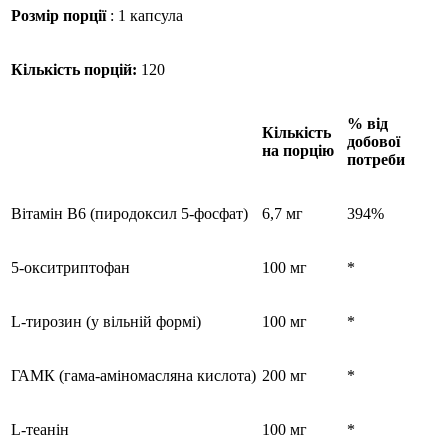
Розмір порції
: 1 капсула
Кількість порцій:
120
% від
Кількість
добової
на порцію
потреби
Вітамін В6 (пиродоксил 5-фосфат)
6,7 мг
394%
5-окситриптофан
100 мг
*
L-тирозин (у вільній формі)
100 мг
*
ГАМК (гама-аміномасляна кислота)
200 мг
*
L-теанін
100 мг
*