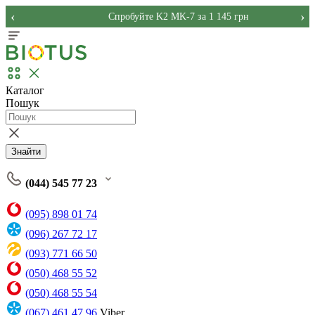
‹
›
Спробуйте K2 MK-7 за 1 145 грн
Каталог
Пошук
Знайти
(044) 545 77 23
(095) 898 01 74
(096) 267 72 17
(093) 771 66 50
(050) 468 55 52
(050) 468 55 54
(067) 461 47 96
Viber