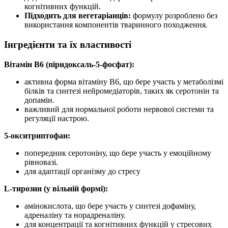
когнітивних функцій.
Підходить для вегетаріанців:
формулу розроблено без
використання компонентів тваринного походження.
Інгредієнти та їх властивості
Вітамін В6 (піридоксаль-5-фосфат):
активна форма вітаміну В6, що бере участь у метаболізмі
білків та синтезі нейромедіаторів, таких як серотонін та
допамін.
важливий для нормальної роботи нервової системи та
регуляції настрою.
5-окситриптофан:
попередник серотоніну, що бере участь у емоційному
рівновазі.
для
адаптації організму до стресу
L-тирозин (у вільній формі):
амінокислота, що бере участь у синтезі дофаміну,
адреналіну та норадреналіну.
для
концентрації та когнітивних функцій у стресових