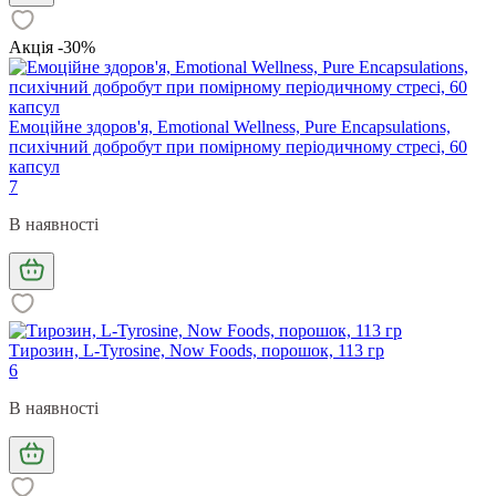
Акція -30%
Емоційне здоров'я, Emotional Wellness, Pure Encapsulations,
психічний добробут при помірному періодичному стресі, 60
капсул
7
В наявності
Тирозин, L-Tyrosine, Now Foods, порошок, 113 гр
6
В наявності