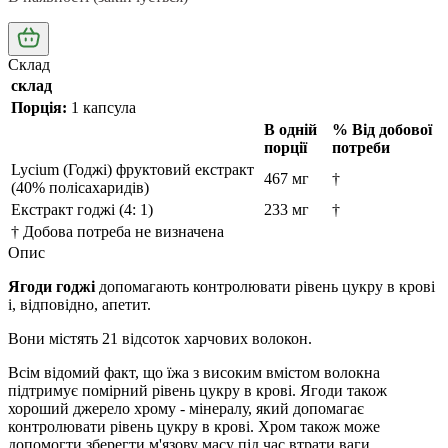
Склад
склад
Порція:
1 капсула
В одній
% Від добової
порції
потреби
Lycium (Годжі) фруктовий екстракт
467 мг
†
(40% полісахаридів)
Екстракт годжі (4: 1)
233 мг
†
† Добова потреба не визначена
Опис
Ягоди годжі
допомагають контролювати рівень цукру в крові
і, відповідно, апетит.
Вони містять 21 відсоток харчових волокон.
Всім відомий факт, що їжа з високим вмістом волокна
підтримує помірний рівень цукру в крові. Ягоди також
хороший джерело хрому - мінералу, який допомагає
контролювати рівень цукру в крові. Хром також може
допомогти зберегти м'язову масу під час втрати ваги.