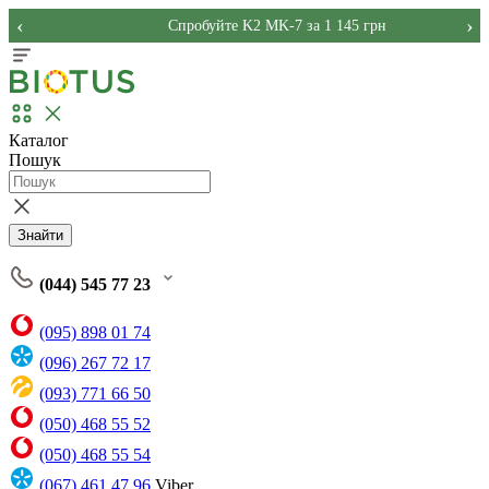
‹
›
Спробуйте K2 MK-7 за 1 145 грн
Каталог
Пошук
Знайти
(044) 545 77 23
(095) 898 01 74
(096) 267 72 17
(093) 771 66 50
(050) 468 55 52
(050) 468 55 54
(067) 461 47 96
Viber