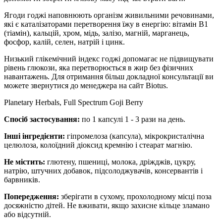
Ягоди годжі наповнюють організм живильними речовинами,
які є каталізаторами перетворення їжу в енергію: вітамін B1
(тіамін), кальцій, хром, мідь, залізо, магній, марганець,
фосфор, калій, селен, натрій і цинк.
Низький глікемічний індекс годжі допомагає не підвищувати
рівень глюкози, яка перетворюється в жир без фізичних
навантажень.
Для отримання більш докладної консультації ви
можете звернутися до менеджера на сайт Biotus.
Planetary Herbals, Full Spectrum Goji Berry
Спосіб застосування:
по 1 капсулі 1 - 3 рази на день.
Інші інгредієнти:
гіпромелоза (капсула), мікрокристалічна
целюлоза, колоїдний діоксид кремнію і стеарат магнію.
Не містить:
глютену, пшениці, молока, дріжджів, цукру,
натрію, штучних добавок, підсолоджувачів, консервантів і
барвників.
Попередження:
зберігати в сухому, прохолодному місці поза
досяжністю дітей. Не вживати, якщо захисне кільце зламано
або відсутній.