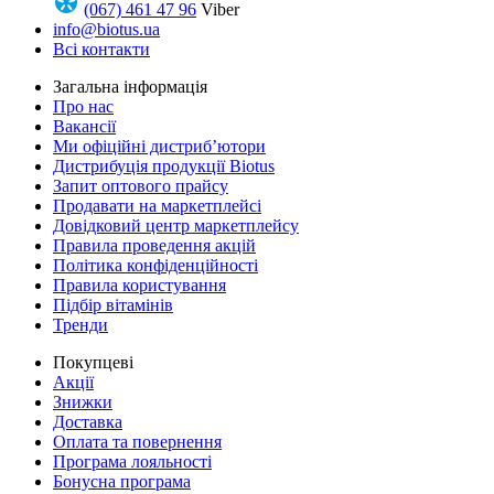
(067) 461 47 96
Viber
info@biotus.ua
Всі контакти
Загальна інформація
Про нас
Вакансії
Ми офіційні дистриб’ютори
Дистрибуція продукції Biotus
Запит оптового прайсу
Продавати на маркетплейсі
Довідковий центр маркетплейсу
Правила проведення акцій
Політика конфіденційності
Правила користування
Підбір вітамінів
Тренди
Покупцеві
Акції
Знижки
Доставка
Оплата та повернення
Програма лояльності
Бонусна програма