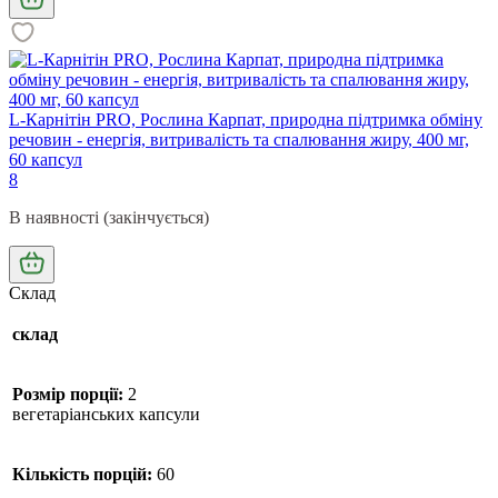
L-Карнітін PRO, Рослина Карпат, природна підтримка обміну
речовин - енергія, витривалість та спалювання жиру, 400 мг,
60 капсул
8
В наявності (закінчується)
Склад
склад
Розмір порції:
2
вегетаріанських капсули
Кількість порцій:
60