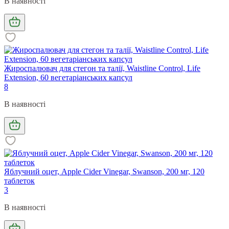
В наявності
Жироспалювач для стегон та талії, Waistline Control, Life
Extension, 60 вегетаріанських капсул
8
В наявності
Яблучний оцет, Apple Cider Vinegar, Swanson, 200 мг, 120
таблеток
3
В наявності