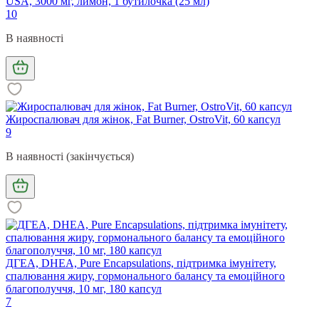
USA, 3000 мг, лимон, 1 бутилочка (25 мл)
10
В наявності
Жироспалювач для жінок, Fat Burner, OstroVit, 60 капсул
9
В наявності (закінчується)
ДГЕА, DHEA, Pure Encapsulations, підтримка імунітету,
спалювання жиру, гормонального балансу та емоційного
благополуччя, 10 мг, 180 капсул
7