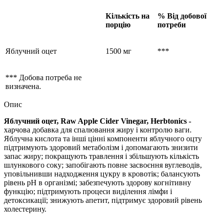
Кількість на
% Від добової
порцію
потреби
Яблучний оцет
1500 мг
***
*** Добова потреба не
визначена.
Опис
Яблучний оцет, Raw Apple Cider Vinegar, Herbtonics -
харчова добавка для спалювання жиру і контролю ваги.
Яблучна кислота та інші цінні компоненти яблучного оцту
підтримують здоровий метаболізм і допомагають знизити
запас жиру; покращують травлення і збільшують кількість
шлункового соку; запобігають повне засвоєння вуглеводів,
уповільнивши надходження цукру в кровотік; балансують
рівень pH в організмі; забезпечують здорову когнітивну
функцію; підтримують процеси виділення лімфи і
детоксикації; знижують апетит, підтримує здоровий рівень
холестерину.