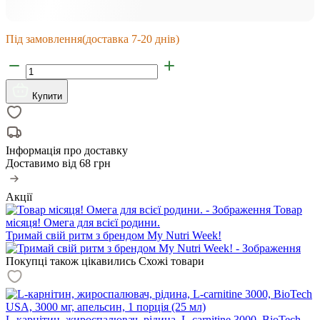
Під замовлення
(доставка 7-20 днів)
Купити
Інформація про доставку
Доставимо від
68 грн
Акції
Товар
місяця! Омега для всієї родини.
Тримай свій ритм з брендом My Nutri Week!
Покупці також цікавились
Схожі товари
L-карнітин, жироспалювач, рідина, L-carnitine 3000, BioTech