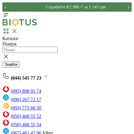
‹
›
Спробуйте K2 MK-7 за 1 145 грн
Каталог
Пошук
Знайти
(044) 545 77 23
(095) 898 01 74
(096) 267 72 17
(093) 771 66 50
(050) 468 55 52
(050) 468 55 54
(067) 461 47 96
Viber