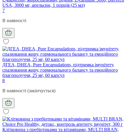
USA, 3000 мг, апельсин, 1 порція (25 мл)
7
В наявності
ДГЕА, DHEA, Pure Encapsulations, підтримка імунітету,
спалювання жиру, гормонального балансу та емоційного
благополуччя, 25 мг, 60 капсул
8
В наявності (закінчується)
Клітковина з пребіотиками та вітамінами, MULTI BRAN,