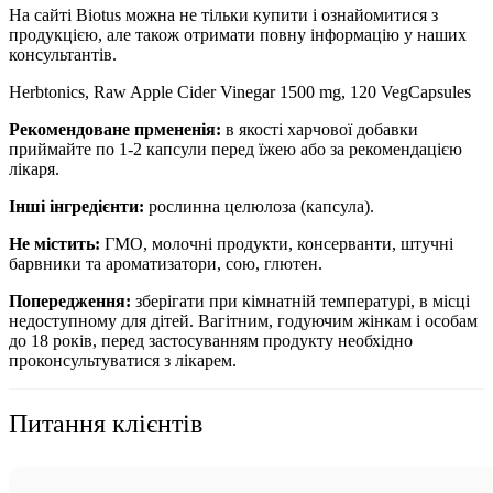
На сайті Biotus можна не тільки купити і ознайомитися з
продукцією, але також отримати повну інформацію у наших
консультантів.
Herbtonics, Raw Apple Cider Vinegar 1500 mg, 120 VegCapsules
Рекомендоване прмененія:
в
якості харчової добавки
приймайте по 1-2 капсули перед їжею або за рекомендацією
лікаря.
Інші інгредієнти:
рослинна целюлоза (капсула).
Не містить:
ГМО, молочні продукти, консерванти, штучні
барвники та ароматизатори, сою, глютен.
Попередження:
зберігати при кімнатній температурі, в місці
недоступному для дітей. Вагітним, годуючим жінкам і особам
до 18 років, перед застосуванням продукту необхідно
проконсультуватися з лікарем.
Питання клієнтів