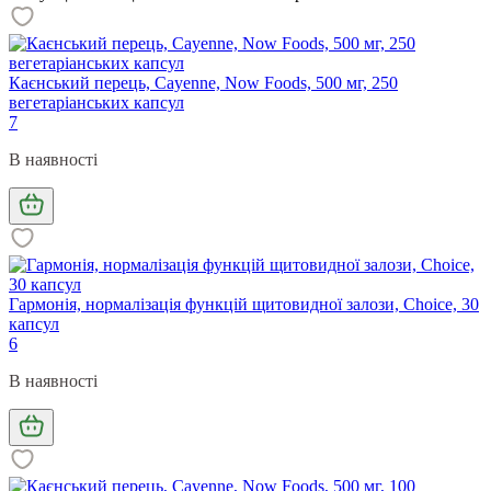
Каєнський перець, Cayenne, Now Foods, 500 мг, 250
вегетаріанських капсул
7
В наявності
Гармонія, нормалізація функцій щитовидної залози, Choice, 30
капсул
6
В наявності