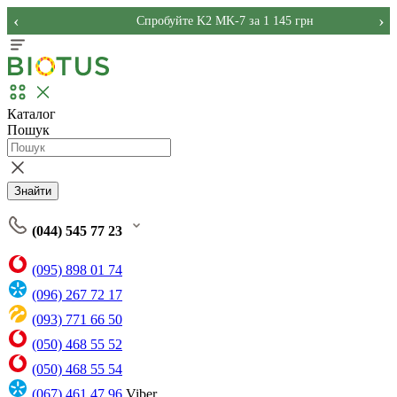
‹
›
Спробуйте K2 MK-7 за 1 145 грн
Каталог
Пошук
Знайти
(044) 545 77 23
(095) 898 01 74
(096) 267 72 17
(093) 771 66 50
(050) 468 55 52
(050) 468 55 54
(067) 461 47 96
Viber