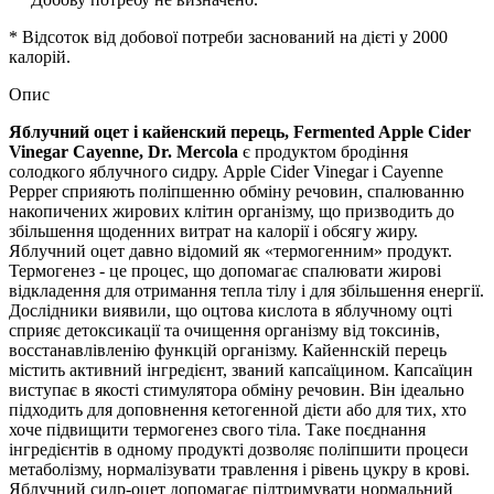
* Відсоток від добової потреби заснований на дієті у 2000
калорій.
Опис
Яблучний оцет і кайенский перець, Fermented Apple Cider
Vinegar Cayenne, Dr. Mercola
є продуктом бродіння
солодкого яблучного сидру. Apple Cider Vinegar і Cayenne
Pepper сприяють поліпшенню обміну речовин, спалюванню
накопичених жирових клітин організму, що призводить до
збільшення щоденних витрат на калорії і обсягу жиру.
Яблучний оцет давно відомий як «термогенним» продукт.
Термогенез - це процес, що допомагає спалювати жирові
відкладення для отримання тепла тілу і для збільшення енергії.
Дослідники виявили, що оцтова кислота в яблучному оцті
сприяє детоксикації та очищення організму від токсинів,
восстанавлівленію функцій організму. Кайеннскій перець
містить активний інгредієнт, званий капсаїцином. Капсаїцин
виступає в якості стимулятора обміну речовин. Він ідеально
підходить для доповнення кетогенной дієти або для тих, хто
хоче підвищити термогенез свого тіла. Таке поєднання
інгредієнтів в одному продукті дозволяє поліпшити процеси
метаболізму, нормалізувати травлення і рівень цукру в крові.
Яблучний сидр-оцет допомагає підтримувати нормальний