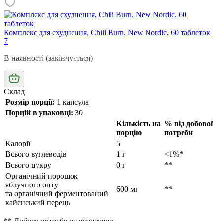
Комплекс для схуднення, Chili Burn, New Nordic, 60 таблеток
7
В наявності (закінчується)
Склад
Розмір порції:
1 капсула
Порцій в упаковці:
30
Кількість на
% від добової
порцію
потреби
Калорії
5
Всього вуглеводів
1 г
<1%*
Всього цукру
0 г
**
Органічний порошок
яблучного оцту
600 мг
**
та органічний ферментований
кайєнський перець
** Добову потребу не визначено.