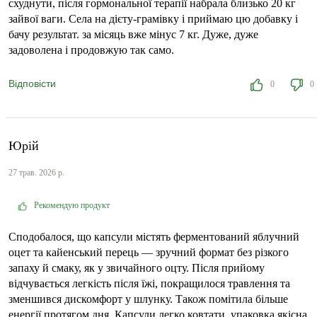
схуднути, після гормональної терапії набрала близько 20 кг
зайвої ваги. Села на дієту-грамівку і приймаю цю добавку і
бачу результат. за місяць вже мінус 7 кг. Дуже, дуже
задоволена і продовжую так само.
Відповісти
0
0
Юрій
27 трав. 2026 р.
Рекомендую продукт
Сподобалося, що капсули містять ферментований яблучний
оцет та кайенський перець — зручний формат без різкого
запаху й смаку, як у звичайного оцту. Після прийому
відчувається легкість після їжі, покращилося травлення та
зменшився дискомфорт у шлунку. Також помітила більше
енергії протягом дня. Капсули легко ковтати, упаковка якісна,