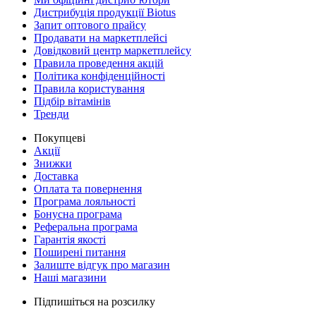
Дистрибуція продукції Biotus
Запит оптового прайсу
Продавати на маркетплейсі
Довідковий центр маркетплейсу
Правила проведення акцій
Політика конфіденційності
Правила користування
Підбір вітамінів
Тренди
Покупцеві
Акції
Знижки
Доставка
Оплата та повернення
Програма лояльності
Бонусна програма
Реферальна програма
Гарантія якості
Поширені питання
Залиште відгук про магазин
Наші магазини
Підпишіться на розсилку