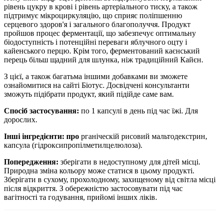
рівень цукру в крові і рівень артеріального тиску, а також
підтримує мікроциркуляцію, що сприяє поліпшенню
серцевого здоров'я і загального благополуччя. Продукт
пройшов процес ферментації, що забезпечує оптимальну
біодоступність і потенційні переваги яблучного оцту і
кайенського перцю. Крім того, ферментований каєнський
перець більш щадний для шлунка, ніж традиційний Кайєн.
З цієї, а також багатьма іншими добавками ви зможете
ознайомитися на сайті Біотус. Досвідчені консультанти
зможуть підібрати продукт, який підійде саме вам.
Спосіб застосування:
по 1
капсулі
в день
під час їжі.
Для
дорослих.
Інші інгредієнти: про
рганіческій рисовий мальтодекстрин,
капсула (гідроксипропілметилцелюлоза).
Попередження:
зберігати в
недоступному для дітей місці.
Природна зміна кольору може статися в цьому продукті.
Зберігати в сухому, прохолодному, захищеному від світла місці
після відкриття. З обережністю застосовувати під час
вагітності та годування, прийомі інших ліків.