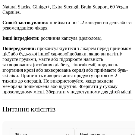
Natural Stacks, Ginkgo+, Extra Strength Brain Support, 60 Vegan
Capsules.
Спосіб застосування:
приймати по 1-2 капсули на день або за
рекомендацією лікаря.
Інші інгредієнти:
рослинна капсула (целюлоза).
Попередження:
проконсультуйтеся з лікарем перед прийомом
цієї або будь-якої іншої харчової добавки, якщо ви вагітні/
годуєте грудьми, маєте або підозрюєте наявність
захворювання (особливо діабету, гіпоглікемії, порушень
згортання крові або захворювань серця) або приймаєте будь-
які ліки. Припиніть використання продукту протягом 2
тижнів до операції. Не використовуйте, якщо захисна
мембрана пошкоджена або відсутня. Зберігати у сухому
прохолодному місці. Зберігати у недоступному для дітей місці.
Питання клієнтів
Фільтр
Нові питання