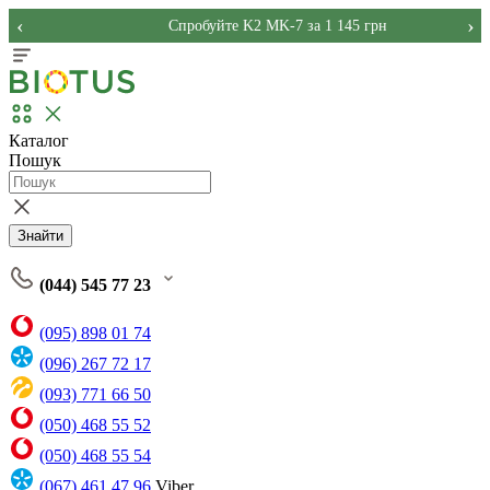
‹
›
Спробуйте K2 MK-7 за 1 145 грн
Каталог
Пошук
Знайти
(044) 545 77 23
(095) 898 01 74
(096) 267 72 17
(093) 771 66 50
(050) 468 55 52
(050) 468 55 54
(067) 461 47 96
Viber