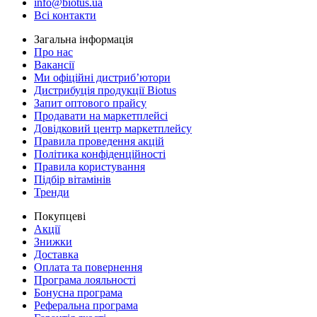
info@biotus.ua
Всі контакти
Загальна інформація
Про нас
Вакансії
Ми офіційні дистриб’ютори
Дистрибуція продукції Biotus
Запит оптового прайсу
Продавати на маркетплейсі
Довідковий центр маркетплейсу
Правила проведення акцій
Політика конфіденційності
Правила користування
Підбір вітамінів
Тренди
Покупцеві
Акції
Знижки
Доставка
Оплата та повернення
Програма лояльності
Бонусна програма
Реферальна програма