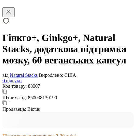
Гінкго+, Ginkgo+, Natural
Stacks, додаткова підтримка
мозку, 60 веганських капсул
від
Natural Stacks
Вироблено:
США
0 відгуки
Код товару:
88007
Штрих-код:
850038130190
Продавець:
Biotus
Під замовлення
(доставка 7-20 днів)