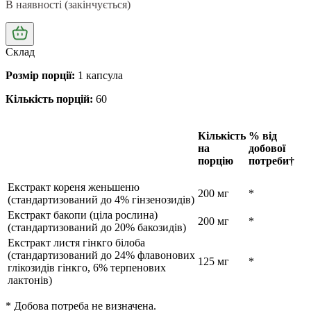
В наявності (закінчується)
Склад
Розмір порції:
1 капсула
Кількість порцій:
60
Кількість
% від
на
добової
порцію
потреби†
Екстракт кореня женьшеню
200 мг
*
(стандартизований до 4% гінзенозидів)
Екстракт бакопи (ціла рослина)
200 мг
*
(стандартизований до 20% бакозидів)
Екстракт листя гінкго білоба
(стандартизований до 24% флавонових
125 мг
*
глікозидів гінкго, 6% терпенових
лактонів)
* Добова потреба не визначена.