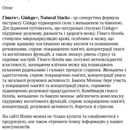
Опис
Гінкго+, Ginkgo+, Natural Stacks
-
це синергічна формула
екстракту Ginkgo підвищеної сили з женьшенем та бакопою.
Дослідження публікують, що натуральні сполуки Ginkgo+
підтримає розумову діяльність і здоров'я мозку.
Гінкго білоба
стимулює мікроциркуляцію крові, особливо в мозку, що
сприяє кращому постачанню мозку киснем та поживними
речовинами, сприяє покращенню пам'яті, концентрації уваги
та когнітивних функцій, а також знижує рівень стресу та
піднімає настрій.
Гінкго білоба має потужні антиоксидантні
властивості, захищаючи клітини мозку від пошкоджень
вільними радикалами і гальмує процеси старіння.
Женьшень є
адаптогеном, сприяє покращенню пам'яті, концентрації уваги
та загальної розумової активності.
Бакопа Монньє бере участь
у покращенні пам'яті та концентрації уваги, сприяючи
підвищенню розумової працездатності. Комбінація гінкго
білоба, женьшеню та бакопи монньє забезпечить комплексну
підтримку когнітивних функцій, сприяє покращенню пам'яті,
концентрації, розумової активності, бореться зі стресом.
На сайті Biotus можна не тільки купити та ознайомитися з
продукцією, але також отримати повну інформацію у наших
консультантів