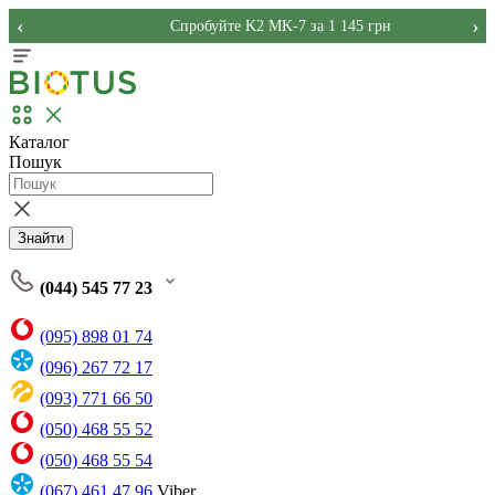
‹
›
Спробуйте K2 MK-7 за 1 145 грн
Каталог
Пошук
Знайти
(044) 545 77 23
(095) 898 01 74
(096) 267 72 17
(093) 771 66 50
(050) 468 55 52
(050) 468 55 54
(067) 461 47 96
Viber