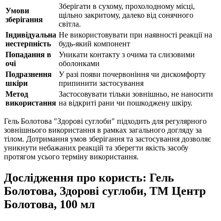
Зберігати в сухому, прохолодному місці,
Умови
щільно закритому, далеко від сонячного
зберігання
світла.
Індивідуальна
Не використовувати при наявності реакції на
нестерпність
будь-який компонент
Попадання в
Уникати контакту з очима та слизовими
очі
оболонками
Подразнення
У разі появи почервоніння чи дискомфорту
шкіри
припинити застосування
Метод
Застосовувати тільки зовнішньо, не наносити
використання
на відкриті рани чи пошкоджену шкіру.
Гель Болотова "Здорові суглоби" підходить для регулярного
зовнішнього використання в рамках загального догляду за
тілом. Дотримання умов зберігання та застосування дозволяє
уникнути небажаних реакцій та зберегти якість засобу
протягом усього терміну використання.
Дослідження про користь: Гель
Болотова, Здорові суглоби, ТМ Центр
Болотова, 100 мл