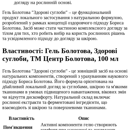
догляду на рослинній основі.
Гель Болотова "Здорові суглоби" – це функціональний
продукт локального застосування з натуральною формулою,
розроблений у рамках концепції оздоровчого підходу Бориса
Болотова. Засіб може стати частиною комплексного догляду за
тілом для тих, хто робить вибір на користь рослинних рішень
та усвідомленого підходу до догляду за шкірою.
Властивості: Гель Болотова, Здорові
суглоби, ТМ Центр Болотова, 100 мл
Гель Болотова "Здорові суглоби" - це зовнішній засіб на основі
натуральних компонентів, створений з урахуванням наукового
підходу Бориса Болотова. Його формула орієнтована на
дбайливий локальний догляд за суглобами, шкірою та м'якими
тканинами в умовах підвищеного навантаження, вікових змін
чи відчуття дискомфорту. Натуральний склад включає
рослинні екстракти та ферментовані інгредієнти, що
взаємодіють зі шкірою та поверхневими тканинами.
Властивість
Опис
Активні компоненти гелю
створюють
Пом'якшення
комфорт при нанесенні та доглядають