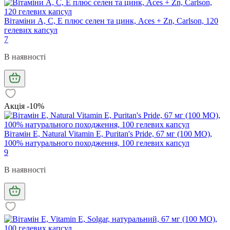
Вітаміни А, С, Е плюс селен та цинк, Aces + Zn, Carlson, 120
гелевих капсул
7
В наявності
Акція -10%
Вітамін Е, Natural Vitamin E, Puritan's Pride, 67 мг (100 МО),
100% натурального походження, 100 гелевих капсул
9
В наявності