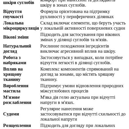
шкіри суглобів
шкіру в зонах суглобів.
Відчуття
Формула орієнтована на
підтримку
гнучкості
рухливості у периферичних ділянках
Локальна
Склад включає елементи, що беруть участь
мікроциркуляція
у локальній активності поверхневих судин
Підходить для застосування при вікових
Вікові зміни
змінах у ділянці суглобів та м'язів.
Натуральний
Рослинне походження інгредієнтів
догляд
виключає агресивний вплив на шкіру.
Робота з
Застосовується у випадках, коли потрібне
набряками
відчуття легкості в ділянці суглобів.
Вплив на
Комплекс компонентів спрямований на
хрящову
догляд за зонами, що містять хрящову
тканину
тканину.
Вироблення
Підтримує умови відновлення природних
мастила
міжсуглобових процесів
М'язове
М'яка дія гелю актуальна при відчутті
розслаблення
напруги в м'язах.
Регулярне нанесення може
Судоми
застосовуватися при відчутті схильності до
локальної напруги
Розщеплення
Підходить для догляду при локальних