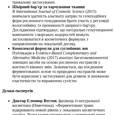
тривалому застосуванні.
Шкірний бар'єр та харчування тканин
В
International Journal of Cosmetic Science
(2015)
вивчалася здатність альгінату натрію та гелеподібних
форм рослинного походження брати участь у регуляції
вологообміну та проникності шкірного бар'єру.
Дослідження підтверджує, що натуральні гелеутворюючі
компоненти з морських водоростей можуть
застосовуватися в косметичних формулах з
направленням на локальний догляд.
Комплексні формули для суглобових зон
Публікація в
Evidence-Based Complementary and
Alternative Medicine
(2017) аналізує багатокомпонентні
зовнішні засоби на основі рослинних екстрактів у
контексті вікових змін. Зазначається, що поєднання
ферментованих основ та природних екстрактів може
бути корисним у застосуванні для ділянок зі зниженою
еластичністю та вираженою сухістю.
Думки експертів
Доктор Елеонор Вестон
, фахівець із натуральної
косметики (Німеччина): «Ферментовані трави
відкривають новий рівень у локальних косметичних
засобах. Вони краще проникають у поверхневі шари