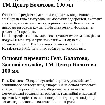
ТМ Центр Болотова, 100 мл
Основні інгредієнти:
молочна сироватка, вода очищена,
альгінат натрію з натуральних морських водоростей, екстракт
алое віра, корені живокосту, коріння лепехи. Компоненти
підібрані на основі концепції ферментованої формули та
рослинної сировини.
Інші інгредієнти:
сіль садочкова з малим вмістом кальцію та
йоду – 60 мг, натрій сірчанокислий – 10 мг, калій
сірчанокислий – 10 мг, магній сірчанокислий – 8 мг.
Не містить:
ГМО, штучних добавок та консервантів.
Основні переваги: Гель Болотова,
Здорові суглоби, ТМ Центр Болотова,
100 мл
Гель Болотова "Здорові суглоби" - це натуральний засіб
зовнішнього застосування, створений на основі авторської
концепції Бориса Болотова. Формула гелю включає
ферментовані рослинні інгредієнти, традиційні в народній
практиці, та орієнтована на щоденний догляд за шкірою у
зонах підвищеного навантаження та напруги.