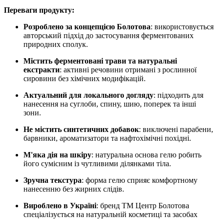
Переваги продукту:
Розроблено за концепцією Болотова
: використовується
авторський підхід до застосування ферментованих
природних сполук.
Містить ферментовані трави та натуральні
екстракти
: активні речовини отримані з рослинної
сировини без хімічних модифікацій.
Актуальний для локального догляду
: підходить для
нанесення на суглоби, спину, шию, поперек та інші
зони.
Не містить синтетичних добавок
: виключені парабени,
барвники, ароматизатори та нафтохімічні похідні.
М'яка дія на шкіру
: натуральна основа гелю робить
його сумісним із чутливими ділянками тіла.
Зручна текстура
: форма гелю сприяє комфортному
нанесенню без жирних слідів.
Вироблено в Україні
: бренд ТМ Центр Болотова
спеціалізується на натуральній косметиці та засобах