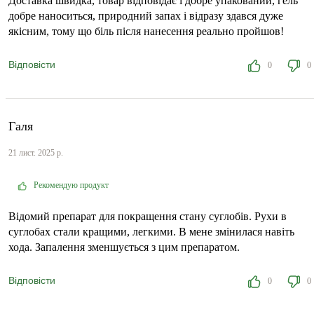
Доставка швидка, товар відповідає і добре упакований, гель
добре наноситься, природний запах і відразу здався дуже
якісним, тому що біль після нанесення реально пройшов!
Відповісти
0
0
Галя
21 лист. 2025 р.
Рекомендую продукт
Відомий препарат для покращення стану суглобів. Рухи в
суглобах стали кращими, легкими. В мене змінилася навіть
хода. Запалення зменшується з цим препаратом.
Відповісти
0
0