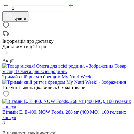
Купити
Інформація про доставку
Доставимо від
51 грн
Акції
Товар
місяця! Омега для всієї родини.
Тримай свій ритм з брендом My Nutri Week!
Покупці також цікавились
Схожі товари
Вітамін Е, E-400, NOW Foods, 268 мг (400 МО), 100 гелевих
капсул
8
В наявності (закінчується)