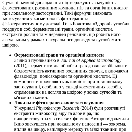
Сучасні наукові дослідження підтверджують значущість
ферментованих рослинних компонентів та органічних кислот
при локальному застосуванні. Такі формули знаходять
застосування у косметології, фітотерапії та
фізіотерапевтичному догляді. Гель Болотова «Здорові суглоби»
поєднує в собі ферментовані трави, органічні кислоти,
екстракти рослин та мінеральні речовини, що робить його
актуальним у рамках натурального догляду за суглобами та
шкірою.
Ферментовані трави та органічні кислоти
Згідно з публікацією в
Journal of Applied Microbiology
(2011), ферментативна обробка трав дозволяє збільшити
біодоступність активних рослинних сполук, включаючи
флавоноїди, полісахариди та органічні кислоти. Ці
компоненти проявляють активність при зовнішньому
застосуванні, особливо у складі косметичних засобів,
спрямованих на догляд за шкірою у зонах суглобів та
м'язових тканин.
Локальне фітотерапевтичне застосування
У журналі
Phytotherapy Research
(2014) були розглянуті
екстракти живокосту, аїру та алое віра, що
використовуються в гелевих формах. Автори відзначили
їхню значущість при локальному нанесенні — зокрема,
вплив на шкіру, капілярну мережу та м'які тканини при