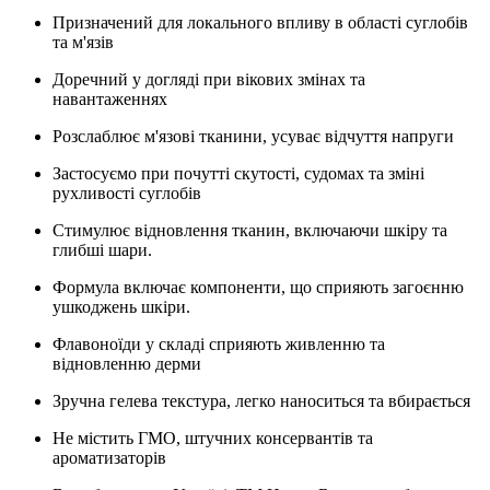
Призначений для локального впливу в області суглобів
та м'язів
Доречний у догляді при вікових змінах та
навантаженнях
Розслаблює м'язові тканини, усуває відчуття напруги
Застосуємо при почутті скутості, судомах та зміні
рухливості суглобів
Стимулює відновлення тканин, включаючи шкіру та
глибші шари.
Формула включає компоненти, що сприяють загоєнню
ушкоджень шкіри.
Флавоноїди у складі сприяють живленню та
відновленню дерми
Зручна гелева текстура, легко наноситься та вбирається
Не містить ГМО, штучних консервантів та
ароматизаторів