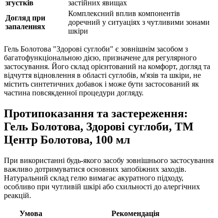
згустків
застійних явищах
Комплексний вплив компонентів
Догляд при
доречний у ситуаціях з чутливими зонами
запаленнях
шкіри
Гель Болотова "Здорові суглоби" є зовнішнім засобом з
багатофункціональною дією, призначене для регулярного
застосування. Його склад орієнтований на комфорт, догляд та
відчуття відновлення в області суглобів, м'язів та шкіри, не
містить синтетичних добавок і може бути застосований як
частина повсякденної процедури догляду.
Протипоказання та застереження:
Гель Болотова, Здорові суглоби, ТМ
Центр Болотова, 100 мл
При використанні будь-якого засобу зовнішнього застосування
важливо дотримуватися основних запобіжних заходів.
Натуральний склад гелю вимагає акуратного підходу,
особливо при чутливій шкірі або схильності до алергічних
реакцій.
Умова
Рекомендація