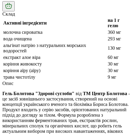
Склад
на 1 г
Активні інгредієнти
гелю
молочна сироватка
360 мг
вода очищена
293 мг
альгінат натрію з натуральних морських
130 мг
водоростей
екстракт алое віра
60 мг
коріння живокосту
30 мг
коріння аїру (аїру)
30 мг
трава чистотілу
9 мг
Опис
Гель Болотова "Здорові суглоби"
від
ТМ Центр Болотова
-
це засіб зовнішнього застосування, створений на основі
концепції українського вченого та біохіміка Бориса Болотова.
Продукт входить у серію засобів, орієнтованих натуральний
підхід до догляду за тілом. Формула розроблена з
використанням ферментованих трав, екстрактів рослин,
мінеральних сполук та органічних кислот, що робить гель
актуальним вибором при високих навантаженнях, вікових