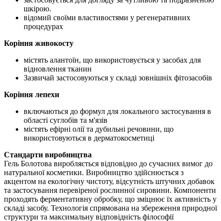
шкірою.
відомий своїми властивостями у регенеративних
процедурах
Коріння живокосту
містять алантоїн, що використовується у засобах для
відновлення тканин
Зазвичай застосовуються у складі зовнішніх фітозасобів
Коріння лепехи
включаються до формул для локального застосування в
області суглобів та м'язів
містять ефірні олії та дубильні речовини, що
використовуються в дерматокосметиці
Стандарти виробництва
Гель Болотова виробляється відповідно до сучасних вимог до
натуральної косметики. Виробництво здійснюється з
акцентом на екологічну чистоту, відсутність штучних добавок
та застосування перевіреної рослинної сировини. Компоненти
проходять ферментативну обробку, що
зміцнює
їх активність у
складі засобу. Технологія спрямована на збереження природної
структури та максимальну відповідність філософії