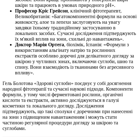
шкіри та працюють в умовах природного рН».
Професор Кріс Грейсон
, клінічний фітотерапевт,
Великобританія: «Багатокомпонентні формули на основі
живокосту, алое та лепехи заслуговують на увагу
завдяки їхньому традиційному застосуванню в
локальних засобах. Сучасні дослідження підтверджують
їх м'який вплив на зони, схильні до навантажень».
Доктор Марія Ортега
, біохімік, Іспанія: «Формули з
використанням альгінату натрію та рослинних
екстрактів особливо доречні для делікатного догляду за
шкірою у чутливих зонах, включаючи суглоби, шию та
спину. Вони взаємодіють із тканинами без агресивного
впливу».
Гель Болотова «Здорові суглоби» поєднує у собі досягнення
народної фітотерапії та сучасні наукові підходи. Компоненти
формули, у тому числі ферментовані рослини, органічні
кислоти та екстракти, активно досліджуються в галузі
косметики та локального догляду. Дослідження
підтверджують, що такі сполуки є доречними при нанесенні
на зони з підвищеним навантаженням і можуть стати
частиною регулярної процедури догляду за шкірою та
суглобами.