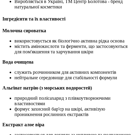
Виробляється в Україні, ТМ Центр Болотова - бренд
натуральної косметики
Інгредієнти та їх властивості
Молочна сироватка
використовується як біологічно активна рідка основа
містить амінокислоти та ферменти, що застосовуються
для пом'якшення та харчування шкіри
Вода очищена
служить розчинником для активних компонентів
нейтральне середовище для стабільності формули
Альгінат натрію (з морських водоростей)
природний полісахарид з плівкоутворюючими
властивостями
формує захисний бар'єр на шкірі,
активізую
проникнення рослинних екстрактів
Екстракт алое віра
застосовується для догляду за чутливою та подразненою