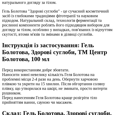
натурального догляду за тілом.
Гель Болотова "Здорові суглоби" - це сучасний косметичний
засіб із глибокими традиціями фітотерапії та науковим
підходом. Натуральний склад, технологія ферментації та
рослинні компоненти роблять його підходящим вибором для
догляду за тілом, особливо у випадках, пов'язаних із відчуттям
скутості, втоми м'язів та змінами в ділянці суглобів.
Інструкція із застосування: Гель
Болотова, Здорові суглоби, ТМ Центр
Болотова, 100 мл
Перед використанням добре збовтати.
Наносити
зовні невелику кількість Геля Болотова на
проблемні місця 2-4 рази на день. Обернути харчовою
плівкою та укрити на 15 хвилин. Після обгортання соляну
плівку, що утворилася на шкірі, не змивати, просто витерти
рушником.
Перед нанесенням Геля Болотова краще розігріти тіло
прийняттям ванни, сауною чи масажем.
Склад: Гель Болотова, Здорові суглоби,