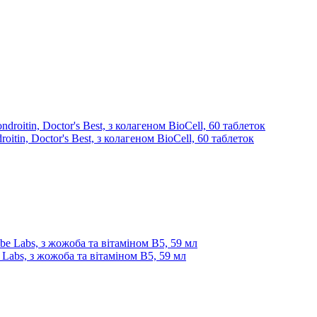
itin, Doctor's Best, з колагеном BioCell, 60 таблеток
e Labs, з жожоба та вітаміном B5, 59 мл