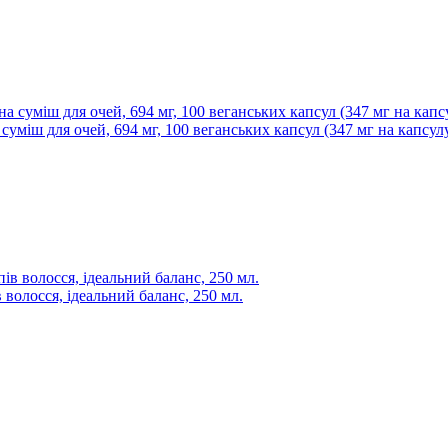
а суміш для очей, 694 мг, 100 веганських капсул (347 мг на капсул
 волосся, ідеальний баланс, 250 мл.