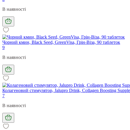
В наявності
Чорний кмин, Black Seed, GreenVisa, Грін-Віза, 90 таблеток
9
В наявності
Колагеновий стимулятор, Jalupro Drink, Collagen Boosting Supplem
7
В наявності