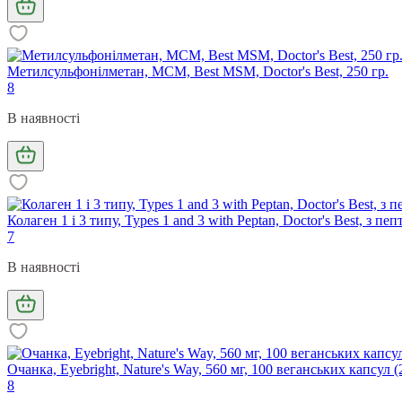
Метилсульфонілметан, МСМ, Best MSM, Doctor's Best, 250 гр.
8
В наявності
Колаген 1 і 3 типу, Types 1 and 3 with Peptan, Doctor's Best, з пе
7
В наявності
Очанка, Eyebright, Nature's Way, 560 мг, 100 веганських капсул (
8