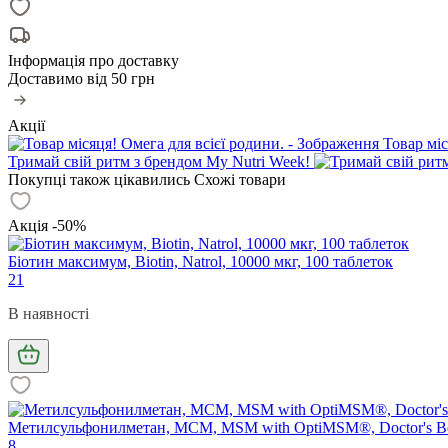
Інформація про доставку
Доставимо від
50 грн
Акції
Товар міс
Тримай свій ритм з брендом My Nutri Week!
Покупці також цікавились
Схожі товари
Акція -50%
Біотин максимум, Biotin, Natrol, 10000 мкг, 100 таблеток
21
В наявності
Метилсульфонилметан, МСМ, MSM with OptiMSM®, Doctor's Bes
8