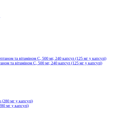
птаном та вітаміном C, 500 мг, 240 капсул (125 мг у капсулі)
280 мг у капсулі)