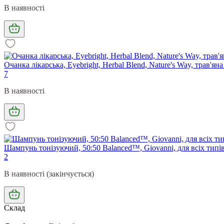
В наявності
Очанка лікарська, Eyebright, Herbal Blend, Nature's Way, трав'ян
7
В наявності
Шампунь тонізуючий, 50:50 Balanced™, Giovanni, для всіх типів
2
В наявності (закінчується)
Склад