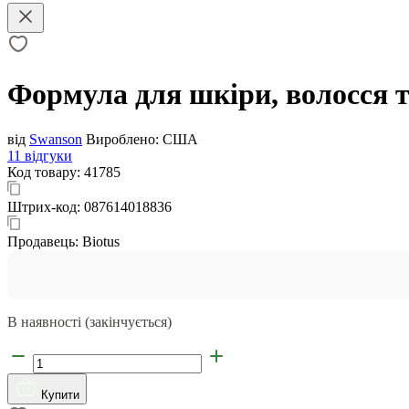
Формула для шкіри, волосся та
від
Swanson
Вироблено:
США
11 відгуки
Код товару:
41785
Штрих-код:
087614018836
Продавець:
Biotus
В наявності (закінчується)
Купити