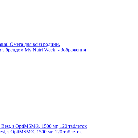
яця! Омега для всієї родини.
t, з OptiMSM®, 1500 мг, 120 таблеток