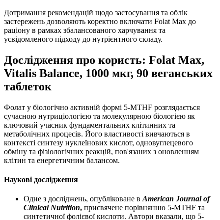
Дотримання рекомендацій щодо застосування та облік
застережень дозволяють коректно включати Folat Max до
раціону в рамках збалансованого харчування та
усвідомленого підходу до нутрієнтного складу.
Дослідження про користь: Folat Max,
Vitalis Balance, 1000 мкг, 90 веганських
таблеток
Фолат у біологічно активній формі 5-MTHF розглядається
сучасною нутриціологією та молекулярною біологією як
ключовий учасник фундаментальних клітинних та
метаболічних процесів. Його властивості вивчаються в
контексті синтезу нуклеїнових кислот, одновуглецевого
обміну та фізіологічних реакцій, пов'язаних з оновленням
клітин та енергетичним балансом.
Наукові дослідження
Одне з досліджень, опубліковане в
American Journal of
Clinical Nutrition
,
присвячене порівнянню 5-MTHF та
синтетичної фолієвої кислоти. Автори вказали, що 5-