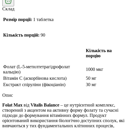
Склад
Розмір порції:
1 таблетка
Кількість порцій:
90
Кількість на
порцію
Фолат (L-5-метилтетрагідрофолат
1000 мкг
кальцію)
Вітамін C (аскорбінова кислота)
50 мг
Екстракт спіруліни (фікоціанін)
30 мг
Опис
Folat Max
від
Vitalis Balance
– це нутрієнтний комплекс,
створений з акцентом на активну форму фолату та сучасні
підходи до формування вітамінних формул. Продукт
орієнтований використання біологічно доступних сполук, які
вивчаються у тих фундаментальних клітинних процесів,