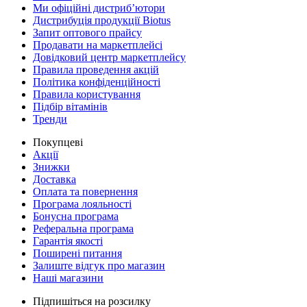
Ми офіційні дистриб’ютори
Дистрибуція продукції Biotus
Запит оптового прайсу
Продавати на маркетплейсі
Довідковий центр маркетплейсу
Правила проведення акцій
Політика конфіденційності
Правила користування
Підбір вітамінів
Тренди
Покупцеві
Акції
Знижки
Доставка
Оплата та повернення
Програма лояльності
Бонусна програма
Реферальна програма
Гарантія якості
Поширені питання
Залиште відгук про магазин
Наші магазини
Підпишіться на розсилку