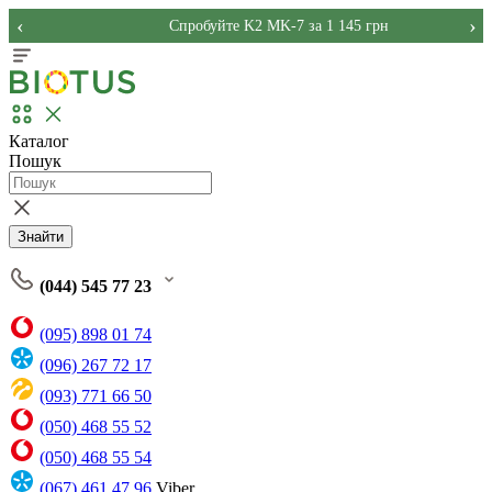
‹
›
Спробуйте K2 MK-7 за 1 145 грн
Каталог
Пошук
Знайти
(044) 545 77 23
(095) 898 01 74
(096) 267 72 17
(093) 771 66 50
(050) 468 55 52
(050) 468 55 54
(067) 461 47 96
Viber