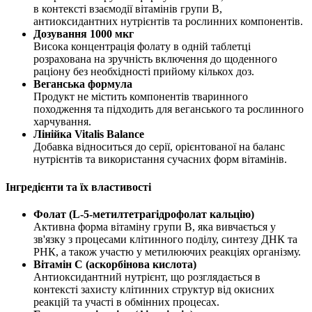
в контексті взаємодії вітамінів групи B,
антиоксидантних нутрієнтів та рослинних компонентів.
Дозування 1000 мкг
Висока концентрація фолату в одній таблетці
розрахована на зручність включення до щоденного
раціону без необхідності прийому кількох доз.
Веганська формула
Продукт не містить компонентів тваринного
походження та підходить для веганського та рослинного
харчування.
Лінійка Vitalis Balance
Добавка відноситься до серії, орієнтованої на баланс
нутрієнтів та використання сучасних форм вітамінів.
Інгредієнти та їх властивості
Фолат (L-5-метилтетрагідрофолат кальцію)
Активна форма вітаміну групи B, яка вивчається у
зв'язку з процесами клітинного поділу, синтезу ДНК та
РНК, а також участю у метилюючих реакціях організму.
Вітамін C (аскорбінова кислота)
Антиоксидантний нутрієнт, що розглядається в
контексті захисту клітинних структур від окисних
реакцій та участі в обмінних процесах.