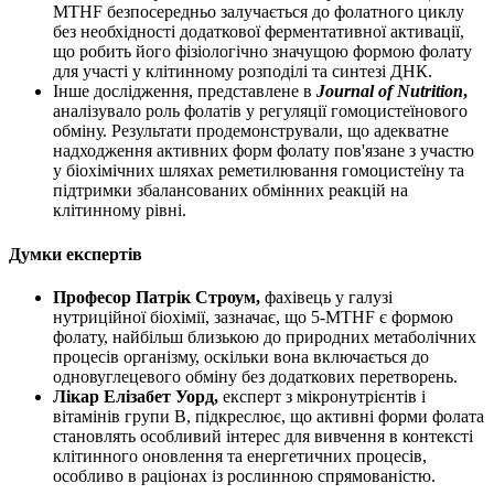
MTHF безпосередньо залучається до фолатного циклу
без необхідності додаткової ферментативної активації,
що робить його фізіологічно значущою формою фолату
для участі у клітинному розподілі та синтезі ДНК.
Інше дослідження, представлене в
Journal of Nutrition
,
аналізувало роль фолатів у регуляції гомоцистеїнового
обміну. Результати продемонстрували, що адекватне
надходження активних форм фолату пов'язане з участю
у біохімічних шляхах реметилювання гомоцистеїну та
підтримки
збалансованих обмінних реакцій на
клітинному рівні.
Думки експертів
Професор Патрік Строум,
фахівець у галузі
нутриційної біохімії, зазначає, що 5-MTHF є формою
фолату, найбільш близькою до природних метаболічних
процесів організму, оскільки вона включається до
одновуглецевого обміну без додаткових перетворень.
Лікар Елізабет Уорд,
експерт з мікронутрієнтів і
вітамінів групи B, підкреслює, що активні форми фолата
становлять особливий інтерес для вивчення в контексті
клітинного оновлення та енергетичних процесів,
особливо в раціонах із рослинною спрямованістю.