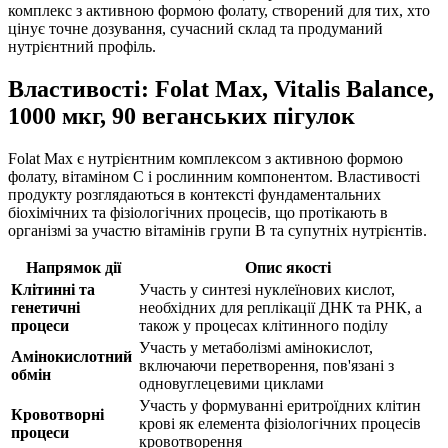
комплекс з активною формою фолату, створений для тих, хто
цінує точне дозування, сучасний склад та продуманий
нутрієнтний профіль.
Властивості: Folat Max, Vitalis Balance,
1000 мкг, 90 веганських пігулок
Folat Max є нутрієнтним комплексом з активною формою
фолату, вітаміном C і рослинним компонентом. Властивості
продукту розглядаються в контексті фундаментальних
біохімічних та фізіологічних процесів, що протікають в
організмі за участю вітамінів групи B та супутніх нутрієнтів.
Напрямок дії
Опис якості
Клітинні та
Участь у синтезі нуклеїнових кислот,
генетичні
необхідних для реплікації ДНК та РНК, а
процеси
також у процесах клітинного поділу
Участь у метаболізмі амінокислот,
Амінокислотний
включаючи перетворення, пов'язані з
обмін
одновуглецевими циклами
Участь у формуванні еритроїдних клітин
Кровотворні
крові як елемента фізіологічних процесів
процеси
кровотворення