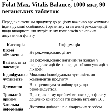
Folat Max, Vitalis Balance, 1000 мкг, 90
веганських таблеток
Перед включенням продукту до раціону важливо враховувати
індивідуальні особливості організму та загальні рекомендації
щодо використання нутрієнтних комплексів з високим
дозуванням фолату.
Категорія
Інформація
Вікові
Не рекомендовано дітям
обмеження
Не рекомендовано вагітним та жінкам у
Вагітність та
період лактації без попередньої консультації з
лактація
лікарем
Індивідуальна
Можлива індивідуальна чутливість до
чутливість
компонентів продукту
Не перевищувати добову дозу, що
Дозування
рекомендується.
Тривалий
При тривалому прийомі високих доз фолату
прийом
доцільно контролювати рівень вітаміну B₁₂
Загальна
Дієтична добавка не є лікарським засобом
інформація