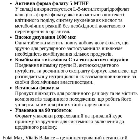
Активна форма фолату 5-MTHF
У складі використовується L-5-метилтетрагідрофолат
кальцію - форма фолату, яка вивчається в контексті
клітинного поділу, синтезу нуклеїнових кислот та
метаболічних реакцій без необхідності додаткового
перетворення в організмі.
Високе дозування 1000 мкг
Одна таблетка містить повну добову дозу фолату, що
зручно для регулярного застосування та виключає
необхідність комбінування кількох продуктів.
Комбінація з вітаміном C та екстрактом спіруліни
Поєднання вітаміну групи B, антиоксидантного
нутрієнта та рослинного екстракту формує комплекс, що
розглядається у нутриціології як взаємодоповнюючий за
своїми біохімічними властивостями.
Веганська формула
Продукт підходить для рослинного раціону та не містить
компонентів тваринного походження, що робить його
універсальним для різних типів харчування.
Упаковка на 90 таблеток
Формат упаковки розрахований на тривалий курс
прийому та зручний для системного включення до
щоденного раціону.
Folat Max, Vitalis Balance – це концентрований веганський