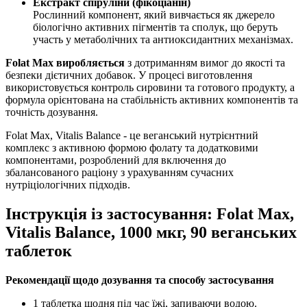
Екстракт спіруліни (фікоціанін)
Рослинний компонент, який вивчається як джерело
біологічно активних пігментів та сполук, що беруть
участь у метаболічних та антиоксидантних механізмах.
Folat Max виробляється
з дотриманням вимог до якості та
безпеки дієтичних добавок. У процесі виготовлення
використовується контроль сировини та готового продукту, а
формула орієнтована на стабільність активних компонентів та
точність дозування.
Folat Max, Vitalis Balance - це веганський нутрієнтний
комплекс з активною формою фолату та додатковими
компонентами, розроблений для включення до
збалансованого раціону з урахуванням сучасних
нутріціологічних підходів.
Інструкція із застосування: Folat Max,
Vitalis Balance, 1000 мкг, 90 веганських
таблеток
Рекомендації щодо дозування та способу застосування
1 таблетка щодня під час їжі, запиваючи водою.