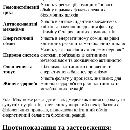
Участь у регуляції гомоцистеїнового
Гомоцистеїновий
обміну в рамках фолат-залежних
цикл
біохімічних шляхів
Участь в антиоксидантних механізмах
Антиоксидантні
клітин за рахунок поєднання фолату,
механізми
вітаміну C та рослинних компонентів
Енергетичний
Участь в енергетичному обміні на рівні
обмін
клітинних реакцій та метаболічних циклів
Участь у фізіологічних процесах нервової
Нервова система
системи, пов'язаних із клітинним
метаболізмом та біохімічною активністю
Оновлення та
Підтримка клітинного оновлення та
тонус
енергетичного балансу організму
Участь фолату у процесах, значимих для
Жіноче здоров'я
жіночого здоров'я на рівні клітинних та
метаболічних реакцій
Folat Max може розглядатися як джерело активного фолату та
супутніх нутрієнтів, залучених у широкий спектр базових
фізіологічних процесів, включаючи клітинний обмін,
енергетичний баланс та біохімічні реакції.
Протипоказання та застереження: