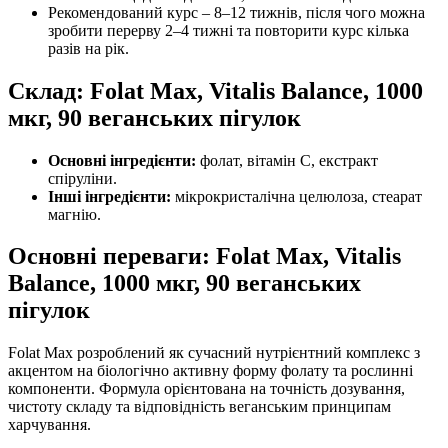
Рекомендований курс – 8–12 тижнів, після чого можна
зробити перерву 2–4 тижні та повторити курс кілька
разів на рік.
Склад: Folat Max, Vitalis Balance, 1000
мкг, 90 веганських пігулок
Основні інгредієнти:
фолат, вітамін С, екстракт
спіруліни.
Інші інгредієнти:
мікрокристалічна целюлоза, стеарат
магнію.
Основні переваги: Folat Max, Vitalis
Balance, 1000 мкг, 90 веганських
пігулок
Folat Max розроблений як сучасний нутрієнтний комплекс з
акцентом на біологічно активну форму фолату та рослинні
компоненти. Формула орієнтована на точність дозування,
чистоту складу та відповідність веганським принципам
харчування.