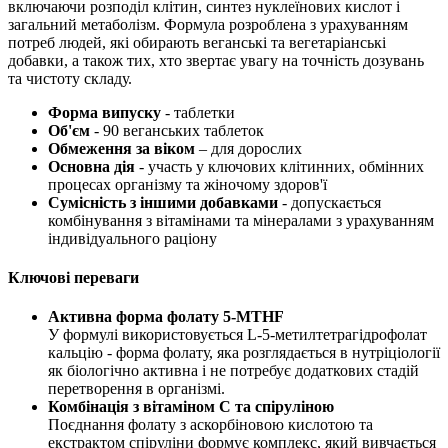
включаючи розподіл клітин, синтез нуклеїнових кислот і
загальний метаболізм. Формула розроблена з урахуванням
потреб людей, які обирають веганські та вегетаріанські
добавки, а також тих, хто звертає увагу на точність дозувань
та чистоту складу.
Форма випуску
- таблетки
Об'єм
- 90 веганських таблеток
Обмеження за віком
– для дорослих
Основна дія
- участь у ключових клітинних, обмінних
процесах організму та жіночому здоров'ї
Сумісність з іншими добавками
- допускається
комбінування з вітамінами та мінералами з урахуванням
індивідуального раціону
Ключові переваги
Активна форма фолату 5-MTHF
У формулі використовується L-5-метилтетрагідрофолат
кальцію - форма фолату, яка розглядається в нутріціології
як біологічно активна і не потребує додаткових стадій
перетворення в організмі.
Комбінація з вітаміном C та спіруліною
Поєднання фолату з аскорбіновою кислотою та
екстрактом спіруліни формує комплекс, який вивчається