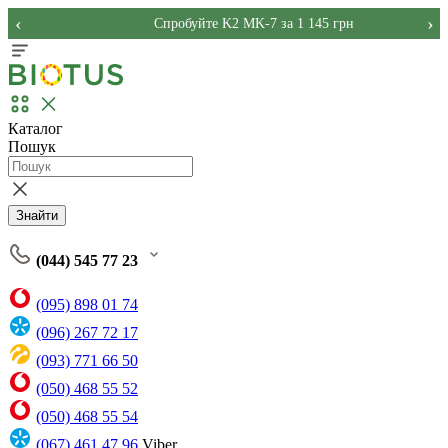
‹
›
Спробуйте K2 MK-7 за 1 145 грн
Каталог
Пошук
Знайти
(044) 545 77 23
(095) 898 01 74
(096) 267 72 17
(093) 771 66 50
(050) 468 55 52
(050) 468 55 54
(067) 461 47 96
Viber