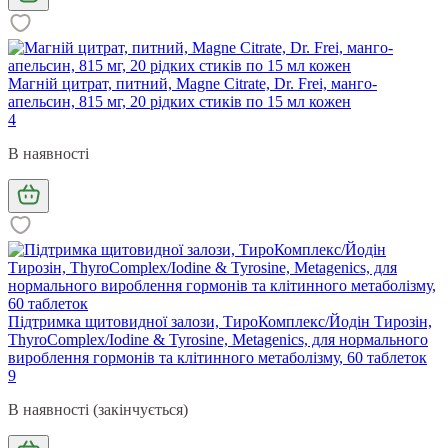
Магній цитрат, питний, Magne Citrate, Dr. Frei, манго-
апельсин, 815 мг, 20 рідких стиків по 15 мл кожен
4
В наявності
Підтримка щитовидної залози, ТироКомплекс/Йодін Тирозін,
ThyroComplex/Iodine & Tyrosine, Metagenics, для нормального
вироблення гормонів та клітинного метаболізму, 60 таблеток
9
В наявності (закінчується)