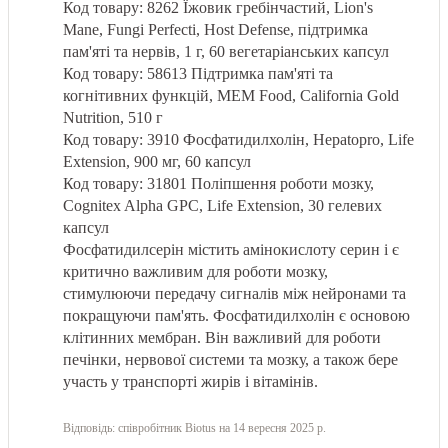
Код товару: 8262 Їжовик гребінчастий, Lion's
Mane, Fungi Perfecti, Host Defense, підтримка
пам'яті та нервів, 1 г, 60 вегетаріанських капсул
Код товару: 58613 Підтримка пам'яті та
когнітивних функцій, MEM Food, California Gold
Nutrition, 510 г
Код товару: 3910 Фосфатидилхолін, Hepatopro, Life
Extension, 900 мг, 60 капсул
Код товару: 31801 Поліпшення роботи мозку,
Cognitex Alpha GPC, Life Extension, 30 гелевих
капсул
Фосфатидилсерін містить амінокислоту серин і є
критично важливим для роботи мозку,
стимулюючи передачу сигналів між нейронами та
покращуючи пам'ять. Фосфатидилхолін є основою
клітинних мембран. Він важливий для роботи
печінки, нервової системи та мозку, а також бере
участь у транспорті жирів і вітамінів.
Відповідь:
співробітник Biotus
на 14 вересня 2025 р.