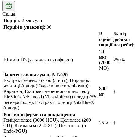
Склад
Порція:
2 капсули
Порцій в упаковці:
30
В
% від
одній
добової
порції
потреби†
50
мкг
Вітамін D3 (як холекальциферол)
250%
(2000
МО)
Запатентована суміш NT-020
Екстракт зеленого чаю (листя), Порошок
чорниці (плоди) (Vaccinium corymbosum),
800
Карнозін, Екстракт червоного винограду
†
мг
BioVin® Advanced (Vitis vinifera) (плоди) (5%
ресвератролу), Екстракт чорниці VitaBlue®
(плоди)
Рослинні ферменти покращення
Геміцелюлаза (3000 HCU), Целюлаза (200
25 мг
†
CU), Ксиланаза (250 XU), Пектиназа (5
Endo-PGU)