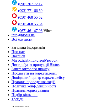
(096) 267 72 17
(093) 771 66 50
(050) 468 55 52
(050) 468 55 54
(067) 461 47 96
Viber
info@biotus.ua
Всі контакти
Загальна інформація
Про нас
Вакансії
Ми офіційні дистриб’ютори
Дистрибуція продукції Biotus
Запит оптового прайсу
Продавати на маркетплейсі
Довідковий центр маркетплейсу
Правила проведення акцій
Політика конфіденційності
Правила користування
Підбір вітамінів
Тренди