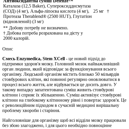
Антиоксидантна суміш Defenze™
Каталаза (12,5 Baker), Супероксиддисмутаза
(СОД) (4 мг), Альфа-ліпоєва кислота (4 мг),
25 мг
†
Протеаза Therablend® (2500 HUT), Глутатіон
(відновлений) (3 мг)
** Добову потребу не визначено.
† Добова потреба розрахована на дієту у
2000 калорій.
Опис
Cмесь Enzymedica, Stem XCell
- це новий підхід до
підтримки здоров'я мозку. Головний мозок найважливіший
орган людини, який відповідає за функціонування всього
організму. Людський організм містить близько 50 мільярдів
стовбурових клітин, які повинні регулярно оновлюватися в
процесі всього життя, але відбувається це досить довго. У
такому випадку запатентована суміш живить стовбурові
клітини і сприяє їх збільшенню. Суміш активізує стовбурові
клітини на глибокому клітинному рівні і повертає здоров'я. Це
є революційним підходом в сучасній медицині вирішальну
проблему хвороби і старіння.
Найголовніше для організму щоб всі відділи мозку працювали
без збою злагоджено, і для цього необхідно повноцінне