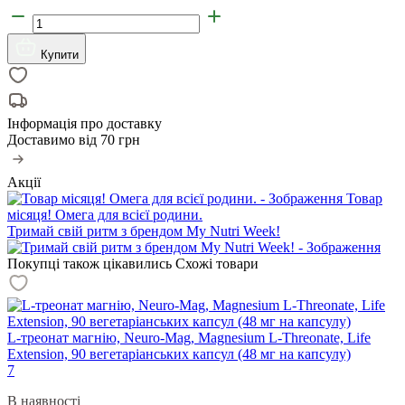
Купити
Інформація про доставку
Доставимо від
70 грн
Акції
Товар
місяця! Омега для всієї родини.
Тримай свій ритм з брендом My Nutri Week!
Покупці також цікавились
Схожі товари
L-треонат магнію, Neuro-Mag, Magnesium L-Threonate, Life
Extension, 90 вегетаріанських капсул (48 мг на капсулу)
7
В наявності