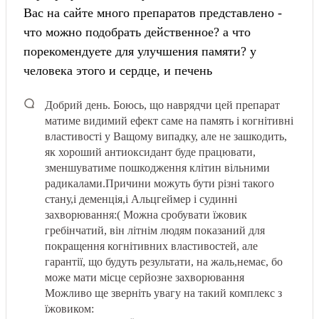
Вас на сайте много препаратов представлено -
что можно подобрать действенное? а что
порекомендуете для улучшения памяти? у
человека этого и сердце, и печень
Добрий день.
Боюсь, що наврядчи цей препарат
матиме видимий ефект саме на память і когнітивні
властивості у Ващому випадку, але не зашкодить,
як хороший антиоксидант буде працювати,
зменшуватиме пошкодження клітин вільними
радикалами.
Причини можуть бути різні такого
стану,і деменція,і Альцгеймер і судинні
захворювання:( Можна сробувати їжовик
гребінчатий, він літнім людям показаний для
покращення когнітивних властивостей, але
гарантії, що будуть результати, на жаль,немає, бо
може мати місце серйозне захворювання
Можливо ще зверніть увагу на такий комплекс з
їжовиком: