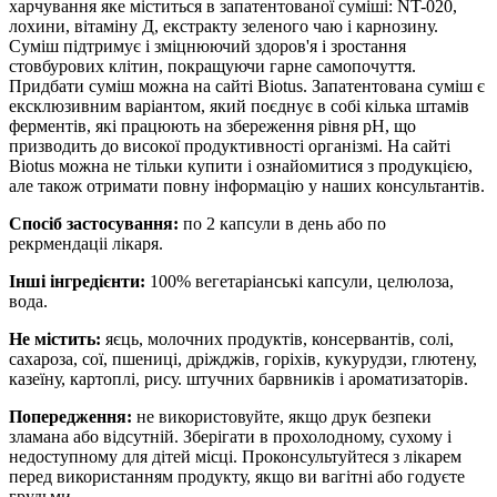
харчування яке міститься в запатентованої суміші: NT-020,
лохини, вітаміну Д, екстракту зеленого чаю і карнозину.
Суміш підтримує і зміцнюючий здоров'я і зростання
стовбурових клітин, покращуючи гарне самопочуття.
Придбати суміш можна на сайті Biotus. Запатентована суміш є
ексклюзивним варіантом, який поєднує в собі кілька штамів
ферментів, які працюють на збереження рівня рН, що
призводить до високої продуктивності організмі. На сайті
Biotus можна не тільки купити і ознайомитися з продукцією,
але також отримати повну інформацію у наших консультантів.
Спосіб застосування:
по 2 капсули в день або по
рекрмендаціі лікаря.
Інші інгредієнти:
100% вегетаріанські капсули, целюлоза,
вода.
Не містить:
яєць, молочних продуктів, консервантів, солі,
сахароза, сої, пшениці, дріжджів, горіхів, кукурудзи, глютену,
казеїну, картоплі, рису. штучних барвників і ароматизаторів.
Попередження:
не використовуйте, якщо друк безпеки
зламана або відсутній. Зберігати в прохолодному, сухому і
недоступному для дітей місці. Проконсультуйтеся з лікарем
перед використанням продукту, якщо ви вагітні або годуєте
грудьми.