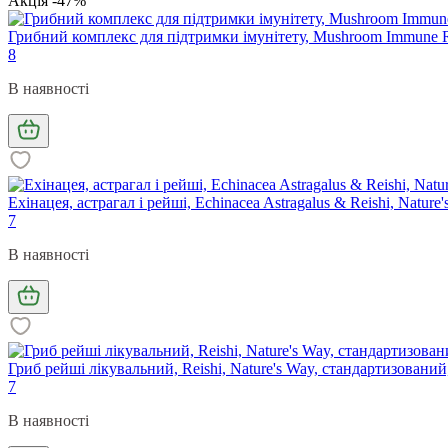
Акція -47%
Грибний комплекс для підтримки імунітету, Mushroom Immune R
8
В наявності
Ехінацея, астрагал і рейші, Echinacea Astragalus & Reishi, Nature
7
В наявності
Гриб рейші лікувальний, Reishi, Nature's Way, стандартизований,
7
В наявності