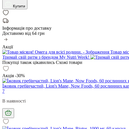
Купити
Інформація про доставку
Доставимо від
64 грн
Акції
Товар міс
Тримай свій ритм з брендом My Nutri Week!
Покупці також цікавились
Схожі товари
Акція -30%
Їжовик гребінчастий, Lion's Mane, Now Foods, 60 рослинних кап
7
В наявності