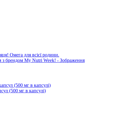
яця! Омега для всієї родини.
сул (500 мг в капсулі)