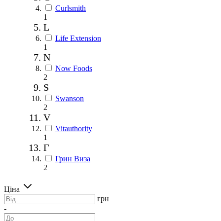
Curlsmith
1
L
Life Extension
1
N
Now Foods
2
S
Swanson
2
V
Vitauthority
1
Г
Грин Виза
2
Ціна
грн
-