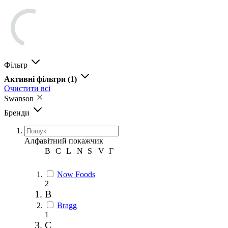
Фільтр
Активні фільтри
(1)
Очистити всі
Swanson
Бренди
Алфавітний покажчик
B
C
L
N
S
V
Г
Now Foods
2
B
Bragg
1
C