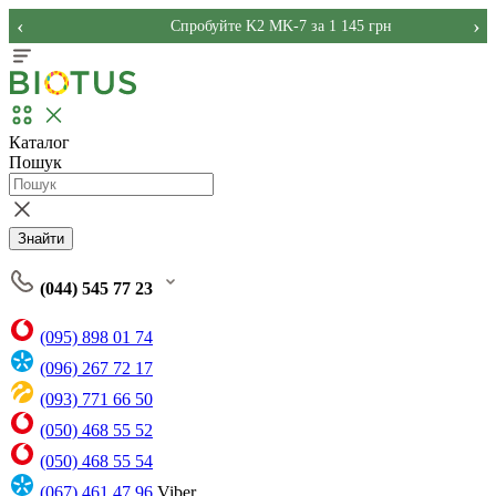
‹
›
Спробуйте K2 MK-7 за 1 145 грн
Каталог
Пошук
Знайти
(044) 545 77 23
(095) 898 01 74
(096) 267 72 17
(093) 771 66 50
(050) 468 55 52
(050) 468 55 54
(067) 461 47 96
Viber