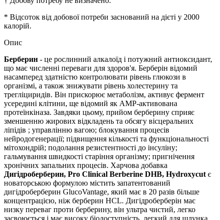
†
Добову потребу не визначено.
* Відсоток від добової потреби заснований на дієті у 2000
калорій.
Опис
Берберин
- це рослинний алкалоїд і потужний антиоксидант,
що має численні переваги для здоров'я. Берберін відомий
насамперед здатністю контролювати рівень глюкози в
організмі, а також знижувати рівень холестерину та
трегліциридів.
Він прискорює метаболізм, активує фермент
усередині клітини, ще відомий як AMP-активована
протеїнкіназа.
Завдяки цьому, прийом берберину сприяє
зменшенню
жирових відкладень та обсягу вісцеральних
ліпідів
;
управлінню вагою;
блокування процесів
нейродогенерації; підвищення кількості та функціональності
мітохондрій;
подолання резистентності до інсуліну;
гальмування швидкості старіння організму; пригнічення
хронічних запальних процесів. Харчова добавка
Дигідроберберин, Pro Clinical Berberine DHB, Hydroxycut
є
новаторською формулою містить запатентований
дигідроберберин GlucoVantage, який має в 20 разів більше
концентрацією, ніж берберин HCL.
Дигідроберберін має
низку переваг проти берберину, він ультра чистий, легко
засвоюється і має високу біодоступність, легкий для шлунка.