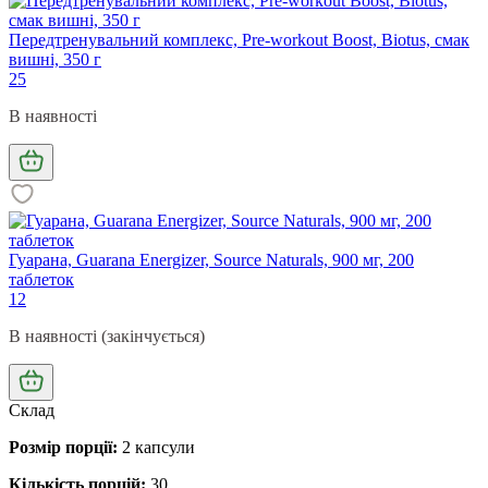
Передтренувальний комплекс, Pre-workout Boost, Biotus, смак
вишні, 350 г
25
В наявності
Гуарана, Guarana Energizer, Source Naturals, 900 мг, 200
таблеток
12
В наявності (закінчується)
Склад
Розмір порції:
2 капсули
Кількість порцій:
30