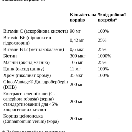
Кількість на
%від добової
порцію
потреби*
Вітамін С (аскорбінова кислота)
90 мг
100%
Вітамін B6 (піридоксин
0,42 мг
25%
гідрохлорид)
Вітамін B12 (метилкобаламін)
0,6 мкг
25%
Біотин
300 мкг
1000%
Магній (оксид магнію)
105 мг
25%
Цинк (оксид цинку)
11 мг
100%
Хром (піколінат хрому)
35 мкг
100%
GlucoVantage® Дигідроберберін
200 мг
†
(DHB)
Екстракт зеленої кави (C.
canephora robusta) (зерна)
200 мг
†
стандартизований для 45%
хлорогенових кислот
Кориця цейлонська
200 мг
†
(Cinnamomum verum) (кора)