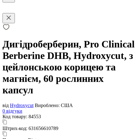
Дигідроберберин, Pro Clinical
Berberine DHB, Hydroxycut, з
цейлонською корицею та
магнієм, 60 рослинних
капсул
від
Hydroxycut
Вироблено:
США
0 відгуки
Код товару:
84553
Штрих-код:
631656610789