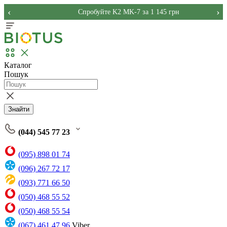
‹
›
Спробуйте K2 MK-7 за 1 145 грн
Каталог
Пошук
Знайти
(044) 545 77 23
(095) 898 01 74
(096) 267 72 17
(093) 771 66 50
(050) 468 55 52
(050) 468 55 54
(067) 461 47 96
Viber