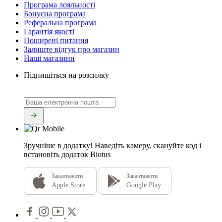
Програма лояльності
Бонусна програма
Реферальна програма
Гарантія якості
Поширені питання
Залиште відгук про магазин
Наші магазини
Підпишіться на розсилку
Зручніше в додатку!
Наведіть камеру, скануйте код і
встановіть додаток Biotus
Завантажити
Завантажити
Apple Store
Google Play