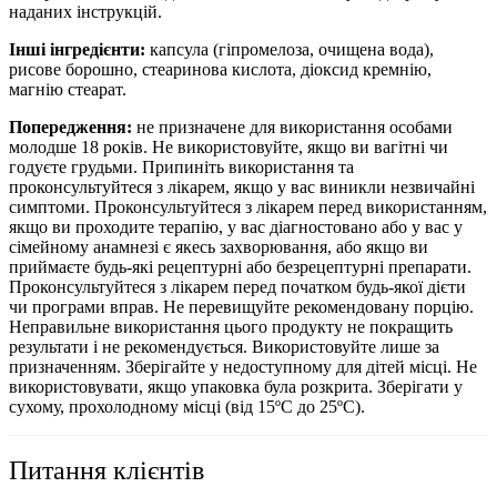
наданих інструкцій.
Інші інгредієнти:
капсула (гіпромелоза, очищена вода),
рисове борошно, стеаринова кислота, діоксид кремнію,
магнію стеарат.
Попередження:
не
призначене для використання особами
молодше 18 років. Не використовуйте, якщо ви вагітні чи
годуєте грудьми. Припиніть використання та
проконсультуйтеся з лікарем, якщо у вас виникли незвичайні
симптоми. Проконсультуйтеся з лікарем перед використанням,
якщо ви проходите терапію, у вас діагностовано або у вас у
сімейному анамнезі є якесь захворювання, або якщо ви
приймаєте будь-які рецептурні або безрецептурні препарати.
Проконсультуйтеся з лікарем перед початком будь-якої дієти
чи програми вправ. Не перевищуйте рекомендовану порцію.
Неправильне використання цього продукту не покращить
результати і не рекомендується. Використовуйте лише за
призначенням. Зберігайте у недоступному для дітей місці.
Не
використовувати, якщо упаковка була розкрита. Зберігати у
сухому, прохолодному місці (від 15ºС до 25ºС).
Питання клієнтів