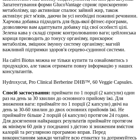
Запатентування форми GlucoVantage сприяє прискоренню
метаболізму, що активніше спалює зайвий жир, також
активізує ріст м'язів, даючи їм усі необхідні поживні речовини.
Харчова добавка підходить для будь-якої фітнес-програми,
дозволяючи вам адаптувати добавку під свої особисті цілі.
Зелена кава у складі сприяє контролюванню ваги; цейлонська
кориця призводить до тонусу організму, прискорює
метаболізм, зміцнює імунну систему організму; магній
важливий підтримки здоров'я серцево-судинної системи.
На сайті Biotus можна не тільки купити та ознайомитись з
продукцією, але також отримати повну інформацію у наших
консультантів.
Hydroxycut, Pro Clinical Berberine DHB™, 60 Veggie Capsules.
Спосіб застосування:
приймати по 1 порції (2 капсули) один
раз на день за 30 хвилин до основного прийому їжі. Для
зниження ваги: приймайте по 1 порції (2 капсули) двічі на
день за 30-60 хвилин до двох основних прийомів їжі. Не
приймайте більше 2 порцій (4 капсули) протягом 24 годин.
Для досягнення найкращих результатів приймайте протягом
як мінімум 60 днів у поєднанні з дієтою зі зниженим вмістом
калорій та регулярною програмою вправ. Перед
використанням завжди читайте всю етикетку та дотримуйтесь