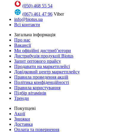
(050) 468 55 54
(067) 461 47 96
Viber
info@biotus.ua
Всі контакти
Загальна інформація
Про нас
Вакансії
Ми офіційні дистриб’ютори
Дистрибуція продукції Biotus
Запит оптового прайсу
Продавати на маркетплейсі
Довідковий центр маркетплейсу
Правила проведення акцій
Політика конфіденційності
Правила користування
Підбір вітамінів
Тренди
Покупцеві
Акції
Знижки
Доставка
Оплата та повернення