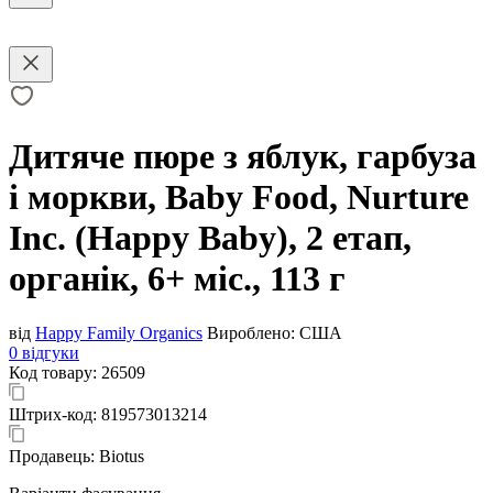
Дитяче пюре з яблук, гарбуза
і моркви, Baby Food, Nurture
Inc. (Happy Baby), 2 етап,
органік, 6+ міс., 113 г
від
Happy Family Organics
Вироблено:
США
0 відгуки
Код товару:
26509
Штрих-код:
819573013214
Продавець:
Biotus