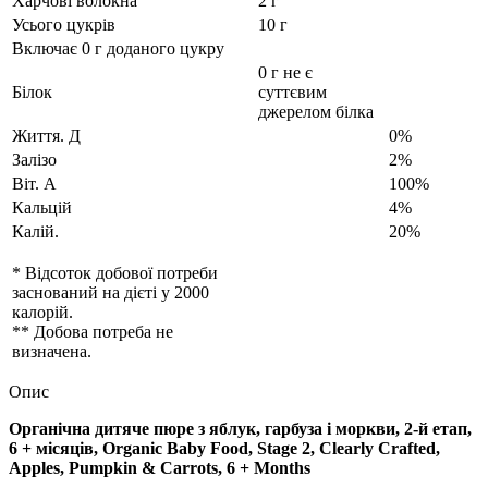
Харчові волокна
2 г
Усього цукрів
10 г
Включає 0 г доданого цукру
0 г не є
Білок
суттєвим
джерелом білка
Життя. Д
0%
Залізо
2%
Віт. А
100%
Кальцій
4%
Калій.
20%
* Відсоток добової потреби
заснований на дієті у 2000
калорій.
** Добова потреба не
визначена.
Опис
Органічна дитяче пюре з яблук, гарбуза і моркви, 2-й етап,
6 + місяців, Organic Baby Food, Stage 2, Clearly Crafted,
Apples, Pumpkin & Carrots, 6 + Months