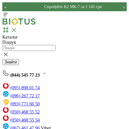
‹
›
Спробуйте K2 MK-7 за 1 145 грн
Каталог
Пошук
Знайти
(044) 545 77 23
(095) 898 01 74
(096) 267 72 17
(093) 771 66 50
(050) 468 55 52
(050) 468 55 54
(067) 461 47 96
Viber