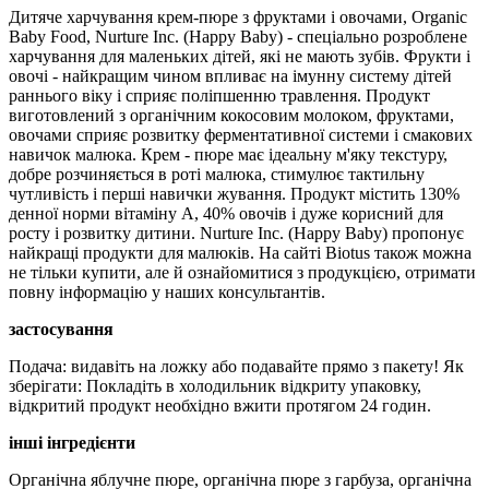
Дитяче харчування крем-пюре з фруктами і овочами, Organic
Baby Food, Nurture Inc. (Happy Baby) - спеціально розроблене
харчування для маленьких дітей, які не мають зубів. Фрукти і
овочі - найкращим чином впливає на імунну систему дітей
раннього віку і сприяє поліпшенню травлення. Продукт
виготовлений з органічним кокосовим молоком, фруктами,
овочами сприяє розвитку ферментативної системи і смакових
навичок малюка. Крем - пюре має ідеальну м'яку текстуру,
добре розчиняється в роті малюка, стимулює тактильну
чутливість і перші навички жування. Продукт містить 130%
денної норми вітаміну А, 40% овочів і дуже корисний для
росту і розвитку дитини. Nurture Inc. (Happy Baby) пропонує
найкращі продукти для малюків. На сайті Biotus також можна
не тільки купити, але й ознайомитися з продукцією, отримати
повну інформацію у наших консультантів.
застосування
Подача: видавіть на ложку або подавайте прямо з пакету! Як
зберігати: Покладіть в холодильник відкриту упаковку,
відкритий продукт необхідно вжити протягом 24 годин.
інші інгредієнти
Органічна яблучне пюре, органічна пюре з гарбуза, органічна