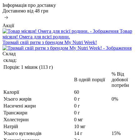
Інформація про доставку
Доставимо від
48 грн
Акції
Товар
місяця! Омега для всієї родини.
Тримай свій ритм з брендом My Nutri Week!
Склад
склад:
Порція: 1 мішок (113 г)
% Від
В одній порції
добової
потреби
Калорії
60
Усього жирів
0 г
0%
Насичені жири
0 г
Трансжири
0 г
Холестерин
0 мг
Натрій
10 мг
Усього вуглеводів
14 г
15%