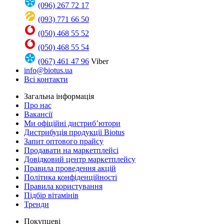
(096) 267 72 17
(093) 771 66 50
(050) 468 55 52
(050) 468 55 54
(067) 461 47 96
Viber
info@biotus.ua
Всі контакти
Загальна інформація
Про нас
Вакансії
Ми офіційні дистриб’ютори
Дистрибуція продукції Biotus
Запит оптового прайсу
Продавати на маркетплейсі
Довідковий центр маркетплейсу
Правила проведення акцій
Політика конфіденційності
Правила користування
Підбір вітамінів
Тренди
Покупцеві