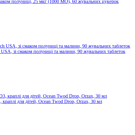
і смаком полуниці, 25 мкг (1000 МО), 60 жувальних цукерок
h USA, зі смаком полуниці та малини, 90 жувальних таблеток
, краплі для дітей, Ocean Twod Drop, Orzax, 30 мл