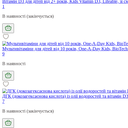
Вітамін D3 для дітей від 2+ років, Kids Vitamin D3, Lifeable, з
1
В наявності (закінчується)
Мультивітаміни для дітей від 10 років, One-A-Day Kids, BioTec
9
В наявності
ДГК (докозагексаєнова кислота) із олії водоростей та вітамін D3
7
В наявності (закінчується)