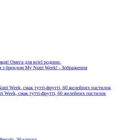
яця! Омега для всієї родини.
i Week, смак тутті-фрутті, 60 желейних пастилок