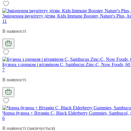
Зміцнення імунітету дітям, Kids Immune Booster, Nature's Plus, 
11
В наявності
Бузина з цинком і вітаміном С, Sambucus Zinc-C, Now Foods, 60
7
В наявності
Чорна бузина + Вітамін С, Black Elderberry Gummies, Sambucol, 
6
В наявності (закінчується)