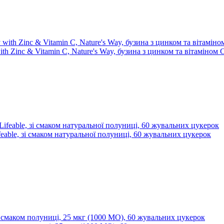
th Zinc & Vitamin C, Nature's Way, бузина з цинком та вітаміном
feable, зі смаком натуральної полуниці, 60 жувальних цукерок