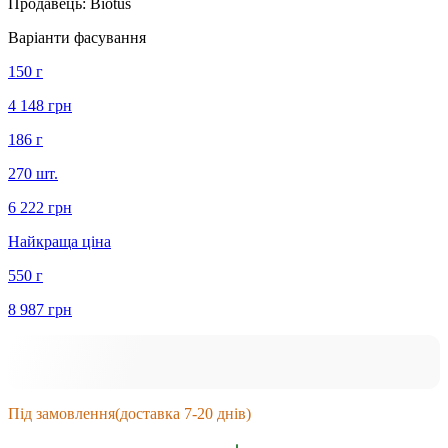
Продавець:
Biotus
Варіанти фасування
150 г
4 148 грн
186 г
270 шт.
6 222 грн
Найкраща ціна
550 г
8 987 грн
Під замовлення
(доставка 7-20 днів)