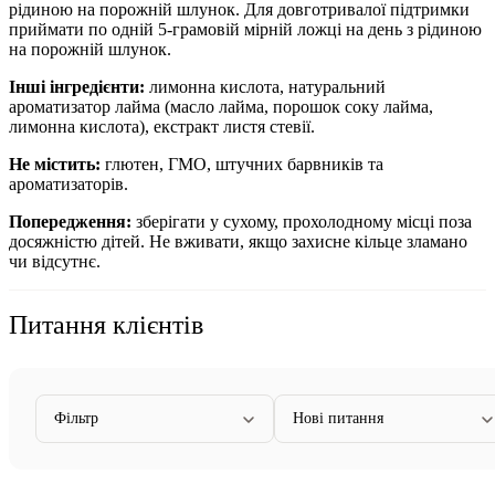
рідиною на порожній шлунок. Для довготривалої підтримки
приймати по одній 5-грамовій мірній ложці на день з рідиною
на порожній шлунок.
Інші інгредієнти:
лимонна кислота, натуральний
ароматизатор лайма (масло лайма, порошок соку лайма,
лимонна кислота), екстракт листя стевії.
Не містить:
глютен, ГМО, штучних барвників та
ароматизаторів.
Попередження:
зберігати у сухому, прохолодному місці поза
досяжністю дітей. Не вживати, якщо захисне кільце зламано
чи відсутнє.
Питання клієнтів
Фільтр
Нові питання