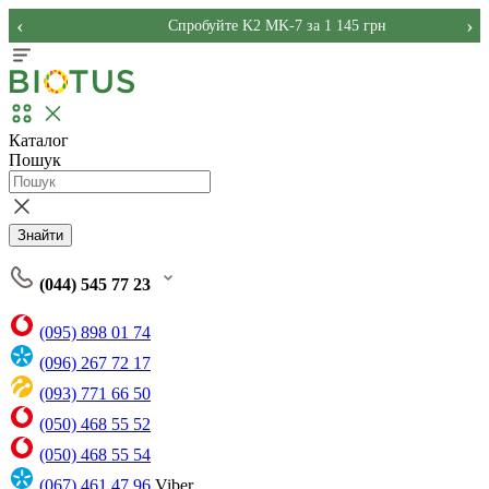
‹
›
Спробуйте K2 MK-7 за 1 145 грн
Каталог
Пошук
Знайти
(044) 545 77 23
(095) 898 01 74
(096) 267 72 17
(093) 771 66 50
(050) 468 55 52
(050) 468 55 54
(067) 461 47 96
Viber