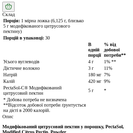
Склад
Порція:
1 мірна ложка (6,125 г, близько
5 г модифікованого цитрусового
пектину)
Порцій в упаковці:
30
В
% від
одній
добової
порції
потреби**
Усього вуглеводів
4 г
1% **
Дієтичне волокно
3 г
11%
Натрій
180 мг
7%
Калій
420 мг
9%
PectaSol-C® Модифікований
5 г
*
цитрусовий пектин
* Добова потреба не визначена
**Відсоток добової потреби ґрунтується
на дієті в 2000 калорій.
Опис
Модифікований цитрусовий пектин у порошку, PectaSol,
Modified Citrus Pectin, Powder