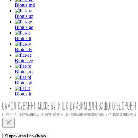
Biotus.
md
Biotus.
uz
Biotus.
ge
Biotus.
lt
Biotus.
lv
Biotus.
ee
Biotus.
ro
Biotus.
pl
Biotus.
it
Я прочитав і приймаю