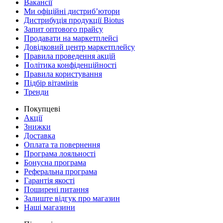
Вакансії
Ми офіційні дистриб’ютори
Дистрибуція продукції Biotus
Запит оптового прайсу
Продавати на маркетплейсі
Довідковий центр маркетплейсу
Правила проведення акцій
Політика конфіденційності
Правила користування
Підбір вітамінів
Тренди
Покупцеві
Акції
Знижки
Доставка
Оплата та повернення
Програма лояльності
Бонусна програма
Реферальна програма
Гарантія якості
Поширені питання
Залиште відгук про магазин
Наші магазини