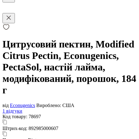
Цитрусовий пектин, Modified
Citrus Pectin, Econugenics,
PectaSol, настій лайма,
модифікований, порошок, 184
г
від
Econugenics
Вироблено:
США
1 відгуки
Код товару:
78697
Штрих-код:
892985000607