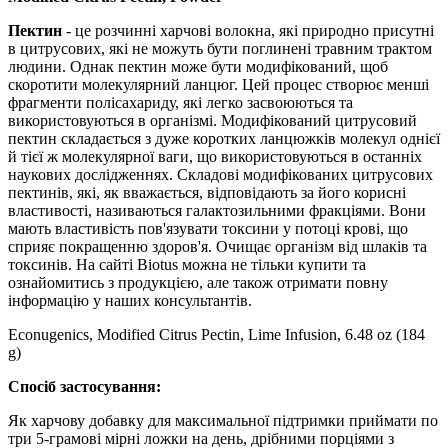
Пектин
- це розчинні харчові волокна, які природно присутні
в цитрусових, які не можуть бути поглинені травним трактом
людини. Однак пектин може бути модифікований, щоб
скоротити молекулярний ланцюг. Цей процес створює менші
фрагменти полісахариду, які легко засвоюються та
використовуються в організмі. Модифікований цитрусовий
пектин складається з дуже коротких ланцюжків молекул однієї
й тієї ж молекулярної ваги, що використовуються в останніх
наукових дослідженнях. Складові модифікованих цитрусових
пектинів, які, як вважається, відповідають за його корисні
властивості, називаються галактозильними фракціями. Вони
мають властивість пов'язувати токсини у потоці крові, що
сприяє покращенню здоров'я. Очищає організм від шлаків та
токсинів. На сайті Biotus можна не тільки купити та
ознайомитись з продукцією, але також отримати повну
інформацію у наших консультантів.
Econugenics, Modified Citrus Pectin, Lime Infusion, 6.48 oz (184
g)
Спосіб застосування:
Як харчову добавку для максимальної підтримки приймати по
три 5-грамові мірні ложки на день, дрібними порціями з