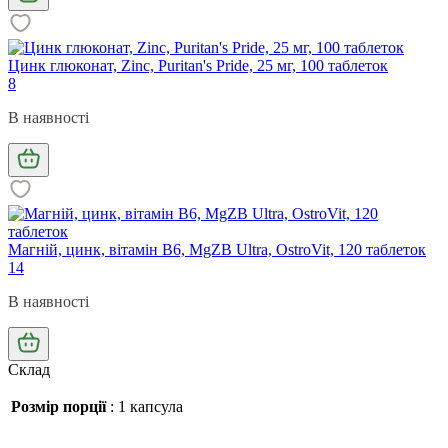
Цинк глюконат, Zinc, Puritan's Pride, 25 мг, 100 таблеток
8
В наявності
Магній, цинк, вітамін B6, MgZB Ultra, OstroVit, 120 таблеток
14
В наявності
Склад
Розмір порції
:
1 капсула