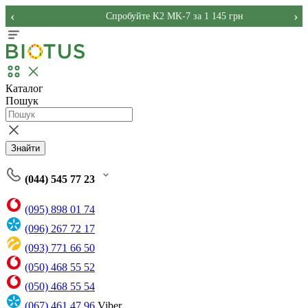
‹
›
Спробуйте K2 MK-7 за 1 145 грн
Каталог
Пошук
Знайти
(044) 545 77 23
(095) 898 01 74
(096) 267 72 17
(093) 771 66 50
(050) 468 55 52
(050) 468 55 54
(067) 461 47 96
Viber