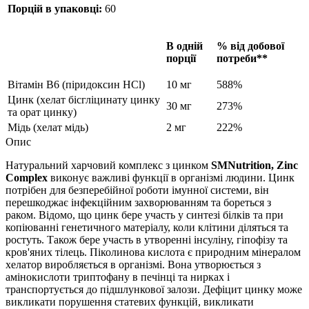
Порцій в упаковці:
60
В одній
% від добової
порції
потреби**
Вітамін B6 (піридоксин HCl)
10 мг
588%
Цинк (хелат бісгліцинату цинку
30 мг
273%
та орат цинку)
Мідь (хелат мідь)
2 мг
222%
Опис
Натуральний харчовий комплекс з цинком
SMNutrition, Zinc
Complex
виконує важливі функції в організмі людини. Цинк
потрібен для безперебійної роботи імунної системи, він
перешкоджає інфекційним захворюванням та бореться з
раком. Відомо, що цинк бере участь у синтезі білків та при
копіюванні генетичного матеріалу, коли клітини діляться та
ростуть. Також бере участь в утворенні інсуліну, гіпофізу та
кров'яних тілець. Піколинова кислота є природним мінералом
хелатор виробляється в організмі. Вона утворюється з
амінокислоти триптофану в печінці та нирках і
транспортується до підшлункової залози. Дефіцит цинку може
викликати порушення статевих функцій, викликати