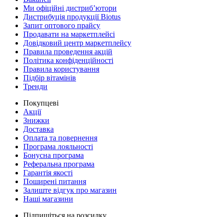
Ми офіційні дистриб’ютори
Дистрибуція продукції Biotus
Запит оптового прайсу
Продавати на маркетплейсі
Довідковий центр маркетплейсу
Правила проведення акцій
Політика конфіденційності
Правила користування
Підбір вітамінів
Тренди
Покупцеві
Акції
Знижки
Доставка
Оплата та повернення
Програма лояльності
Бонусна програма
Реферальна програма
Гарантія якості
Поширені питання
Залиште відгук про магазин
Наші магазини
Підпишіться на розсилку