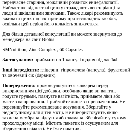
передчасне старіння, можливий розвиток енцефалопатії.
Найчастіше від нестачі цинку страждають вегетаріанці та
люди зі шкідливими звичками. Також лікарі рекомендують
вживати цинк під час прийому протизаплідних засобів,
оскільки цей період його кількість знижується.
Для більш детальної консультації ви можете звернутися до
менеджера на сайт Biotus
SMNutrition, Zinc Complex , 60 Capsules
Застосування:
приймати по 1 капсулі щодня під час їжі.
Інші інгредієнти:
гліцерин, гіпромелоза (капсула), фруктовий
та овочевий сік (барвник).
Попередження:
проконсультуйтеся з лікарем перед
використанням цієї добавки, особливо якщо ви вагітні,
годуєте грудьми, плануєте вагітність, приймаєте ліки або
маєте захворювання. Приймайте лише за призначенням. Не
перевищуйте рекомендоване дозування. Зберігайте у
недоступному для дітей місці. Не використовуйте, якщо
захисна мембрана відсутня або зламана. Зберігайте у сухому
прохолодному місці.
Містить пакетик із осушувачем для
збереження свіжості. Не їжте пакетик.