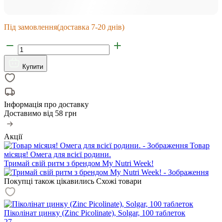
Під замовлення
(доставка 7-20 днів)
Купити
Інформація про доставку
Доставимо від
58 грн
Акції
Товар
місяця! Омега для всієї родини.
Тримай свій ритм з брендом My Nutri Week!
Покупці також цікавились
Схожі товари
Піколінат цинку (Zinc Picolinate), Solgar, 100 таблеток
27