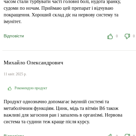
часом стали турбувати часті головні болі, нудота зранку,
судоми по ночам. Приймаю цей препарат і відчуваю
покращення. Хороший склад діє на нервову систему та
імунітет.
Відповісти
0
0
Михайло Олександрович
11 квіт. 2025 р.
Рекомендую продукт
Продукт однозначно допомагає імунній системі та
метаболічним функціям. Цинк, мідь та вітмін В6 також
важливі для загоєння ран і запалень в організмі. Нервова
система та судини теж краще після курсу.