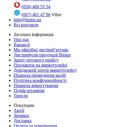
(050) 468 55 54
(067) 461 47 96
Viber
info@biotus.ua
Всі контакти
Загальна інформація
Про нас
Вакансії
Ми офіційні дистриб’ютори
Дистрибуція продукції Biotus
Запит оптового прайсу
Продавати на маркетплейсі
Довідковий центр маркетплейсу
Правила проведення акцій
Політика конфіденційності
Правила користування
Підбір вітамінів
Тренди
Покупцеві
Акції
Знижки
Доставка
Оплата та повернення