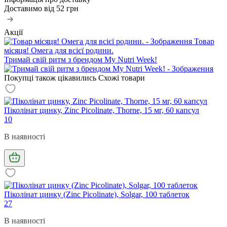
Доставимо від
52 грн
Акції
Товар
місяця! Омега для всієї родини.
Тримай свій ритм з брендом My Nutri Week!
Покупці також цікавились
Схожі товари
Піколінат цинку, Zinc Picolinate, Thorne, 15 мг, 60 капсул
10
В наявності
Піколінат цинку (Zinc Picolinate), Solgar, 100 таблеток
27
В наявності