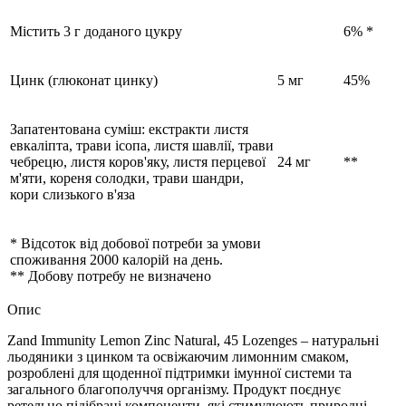
Містить 3 г доданого цукру
6% *
Цинк (глюконат цинку)
5 мг
45%
Запатентована суміш: екстракти листя
евкаліпта, трави ісопа, листя шавлії, трави
чебрецю, листя коров'яку, листя перцевої
24 мг
**
м'яти, кореня солодки, трави шандри,
кори слизького в'яза
* Відсоток від добової потреби за умови
споживання 2000 калорій на день.
** Добову потребу не визначено
Опис
Zand Immunity Lemon Zinc Natural, 45 Lozenges – натуральні
льодяники з цинком та освіжаючим лимонним смаком,
розроблені для щоденної підтримки імунної системи та
загального благополуччя організму. Продукт поєднує
ретельно підібрані компоненти, які стимулюють природні