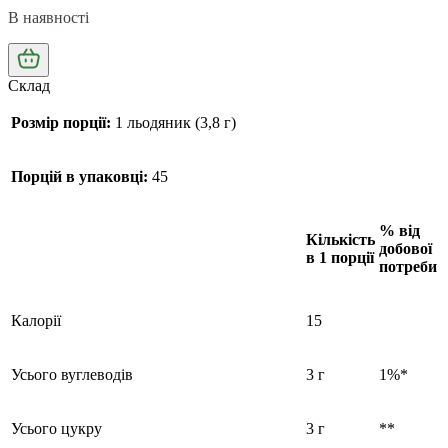
В наявності
Склад
Розмір порції:
1 льодяник (3,8 г)
Порцій в упаковці:
45
% від
Кількість
добової
в 1 порції
потреби
Калорії
15
Усього вуглеводів
3 г
1%*
Усього цукру
3 г
**