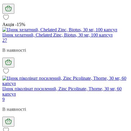
Акція -15%
Цинк хелатний, Chelated Zinc, Biotus, 30 мг, 100 капсул
27
В наявності
Цинк піколінат посилений, Zinc Picolinate, Thorne, 30 мг, 60
капсул
9
В наявності