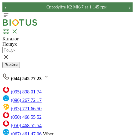
‹
›
Спробуйте K2 MK-7 за 1 145 грн
Каталог
Пошук
Знайти
(044) 545 77 23
(095) 898 01 74
(096) 267 72 17
(093) 771 66 50
(050) 468 55 52
(050) 468 55 54
(067) 461 47 96
Viber