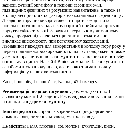
захисні функції організму в періоди сезонних змін,
підвищених фізичних та розумових навантажень, а також за
впливу несприятливих факторів навколишнього середовища.
Льодяники зручно використовувати протягом дня, а їх
повільне розчинення надає комфортний прийом та приємне
відчуття свіжості у роті.
Завдяки натуральному лимонному
смаку, продукт відрізняється приємним ароматом і не
викликає дискомфорту при регулярному застосуванні.
Льодяники підходять для використання в холодну пору року, у
період підвищеної захворюваності, під час подорожей, а також
усім, хто прагне зміцнювати імунітет та заповнювати потребу
організму в цинку.
На сайті Biotus можна не тільки купити та
ознайомитись з продукцією, але також отримати повну
інформацію у наших консультантів.
Zand, Immunity, Lemon Zinc, Natural, 45 Lozenges
Рекомендації щодо застосування:
розсмоктувати по 1
льодянику кожні 1-2 години. Рекомендоване дозування – 3 шт
на день для підтримки імунітету.
Інші інгредієнти:
сироп
із коричневого рису, органічна
лимонна олія, лимонна кислота, ментол та вода
Не містить:
ГМО, глютена, сої, молока, кукурудзи, риби,