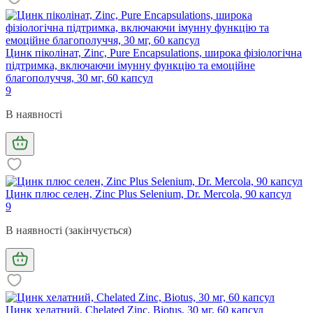
Цинк піколінат, Zinc, Pure Encapsulations, широка фізіологічна
підтримка, включаючи імунну функцію та емоційне
благополуччя, 30 мг, 60 капсул
9
В наявності
Цинк плюс селен, Zinc Plus Selenium, Dr. Mercola, 90 капсул
9
В наявності (закінчується)
Цинк хелатний, Chelated Zinc, Biotus, 30 мг, 60 капсул