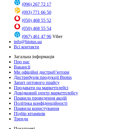
(096) 267 72 17
(093) 771 66 50
(050) 468 55 52
(050) 468 55 54
(067) 461 47 96
Viber
info@biotus.ua
Всі контакти
Загальна інформація
Про нас
Вакансії
Ми офіційні дистриб’ютори
Дистрибуція продукції Biotus
Запит оптового прайсу
Продавати на маркетплейсі
Довідковий центр маркетплейсу
Правила проведення акцій
Політика конфіденційності
Правила користування
Підбір вітамінів
Тренди
Покупцеві