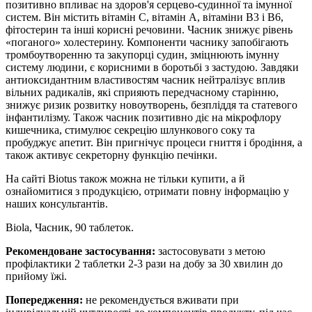
позитивно впливає на здоров'я серцево-судинної та імунної
систем. Він містить вітамін C, вітамін A, вітаміни В3 і B6,
фітостерин та інші корисні речовини. Часник знижує рівень
«поганого» холестерину. Компоненти часнику запобігають
тромбоутворенню та закупорці судин, зміцнюють імунну
систему людини, є корисними в боротьбі з застудою. Завдяки
антиоксидантним властивостям часник нейтралізує вплив
вільних радикалів, які сприяють передчасному старінню,
знижує ризик розвитку новоутворень, безпліддя та статевого
інфантилізму. Також часник позитивно діє на мікрофлору
кишечника, стимулює секрецію шлункового соку та
пробуджує апетит. Він пригнічує процеси гниття і бродіння, а
також активує секреторну функцію печінки.
На сайті Biotus також можна не тільки купити, а й
ознайомитися з продукцією, отримати повну інформацію у
наших консультантів.
Biola, Часник, 90 таблеток.
Рекомендоване застосування:
застосовувати з метою
профілактики 2 таблетки 2-3 рази на добу за 30 хвилин до
прийому їжі.
Попередження:
не рекомендується вживати при