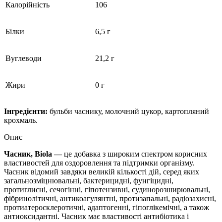
Калорійність
106
Білки
6,5 г
Вуглеводи
21,2 г
Жири
0 г
Інгредієнти:
бульби часнику, молочний цукор, картопляний
крохмаль.
Опис
Часник, Biola —
це добавка з широким спектром корисних
властивостей для оздоровлення та підтримки організму.
Часник відомий завдяки великій кількості дій, серед яких
загальнозміцнювальні, бактерицидні, фунгіцидні,
протиглисні, сечогінні, гіпотензивні, судинорозширювальні,
фібринолітичні, антикоагулянтні, протизапальні, радіозахисні,
протиатеросклеротичні, адаптогенні, гіпоглікемічні, а також
антиоксидантні. Часник має властивості антибіотика і