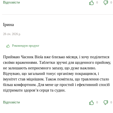
Відповісти
0
0
Ірина
28 січ. 2026 р.
Рекомендую продукт
Приймаю Часник Biola вже близько місяця, і хочу поділитися
своїми враженнями. Таблетки зручні для щоденного прийому,
не залишають неприємного запаху, що дуже важливо.
Відчуваю, що загальний тонус організму покращився, і
імунітет став міцнішим. Також помітила, що травлення стало
більш комфортним. Для мене це простий і ефективний спосіб
підтримати здоров’я серця та судин.
Відповісти
0
0