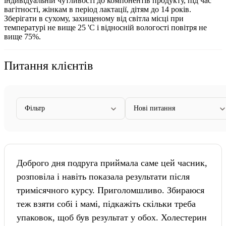
індивідуальній чутливості до компонентів продукту, під час
вагітності, жінкам в період лактації, дітям до 14 років.
Зберігати в сухому, захищеному від світла місці при
температурі не вище 25 'С і відносній вологості повітря не
вище 75%.
Питання клієнтів
Фільтр
Нові питання
Доброго дня подруга приймала саме цей часник,
розповіла і навіть показала результати після
тримісячного курсу. Приголомшливо. Збираюся
теж взяти собі і мамі, підкажіть скільки треба
упаковок, щоб був результат у обох. Холестерин