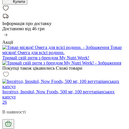
Купити
Інформація про доставку
Доставимо від
46 грн
Акції
Товар
місяця! Омега для всієї родини.
Тримай свій ритм з брендом My Nutri Week!
Покупці також цікавились
Схожі товари
Інозітол, Inositol, Now Foods, 500 мг, 100 вегетаріанських
капсул
26
В наявності