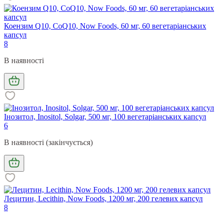
Коензим Q10, CoQ10, Now Foods, 60 мг, 60 вегетаріанських
капсул
8
В наявності
Інозитол, Inositol, Solgar, 500 мг, 100 вегетаріанських капсул
6
В наявності (закінчується)
Лецитин, Lecithin, Now Foods, 1200 мг, 200 гелевих капсул
8