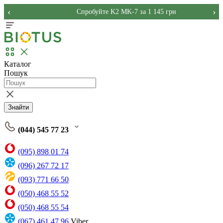
‹
›
Спробуйте K2 MK-7 за 1 145 грн
Каталог
Пошук
Знайти
(044) 545 77 23
(095) 898 01 74
(096) 267 72 17
(093) 771 66 50
(050) 468 55 52
(050) 468 55 54
(067) 461 47 96
Viber