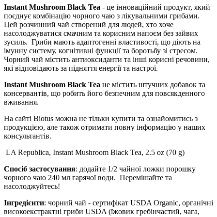
Instant Mushroom Black Tea
- це інноваційний продукт, який
поєднує комбінацію чорного чаю з лікувальними грибами.
Цей розчинний чай створений для людей, хто хоче
насолоджуватися смачним та корисним напоєм без зайвих
зусиль. Гриби мають адаптогенні властивості, що діють на
імунну систему, когнітивні функції та боротьбу зі стресом.
Чорний чай містить антиоксиданти та інші корисні речовини,
які відповідають за підняття енергії та настрої.
Instant Mushroom Black Tea
не містить штучних добавок та
консервантів, що робить його безпечним для повсякденного
вживання.
На сайті Biotus можна не тільки купити та ознайомитись з
продукцією, але також отримати повну інформацію у наших
консультантів.
LA Republica, Instant Mushroom Black Tea, 2.5 oz (70 g)
Спосіб застосування
: додайте 1/2 чайної ложки порошку
чорного чаю 240 мл гарячої води. Перемішайте та
насолоджуйтесь!
Інгредієнти
: чорний чай - сертифікат USDA Organic, органічні
високоекстрактні гриби USDA (їжовик гребінчастий, чага,