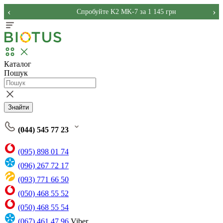
‹
›
Спробуйте K2 MK-7 за 1 145 грн
Каталог
Пошук
Знайти
(044) 545 77 23
(095) 898 01 74
(096) 267 72 17
(093) 771 66 50
(050) 468 55 52
(050) 468 55 54
(067) 461 47 96
Viber