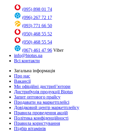
(095) 898 01 74
(096) 267 72 17
(093) 771 66 50
(050) 468 55 52
(050) 468 55 54
(067) 461 47 96
Viber
info@biotus.ua
Всі контакти
Загальна інформація
Про нас
Вакансії
Ми офіційні дистриб’ютори
Дистрибуція продукції Biotus
Запит оптового прайсу
Продавати на маркетплейсі
Довідковий центр маркетплейсу
Правила проведення акцій
Політика конфіденційності
Правила користування
Підбір вітамінів