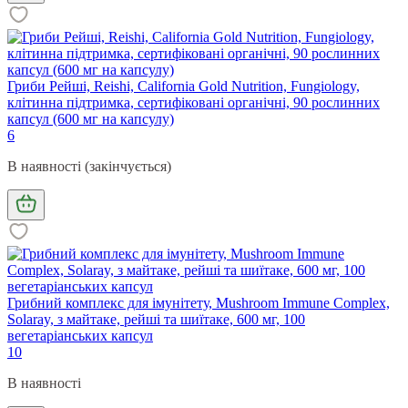
Гриби Рейші, Reishi, California Gold Nutrition, Fungiology,
клітинна підтримка, сертифіковані органічні, 90 рослинних
капсул (600 мг на капсулу)
6
В наявності (закінчується)
Грибний комплекс для імунітету, Mushroom Immune Complex,
Solaray, з майтаке, рейші та шиїтаке, 600 мг, 100
вегетаріанських капсул
10
В наявності