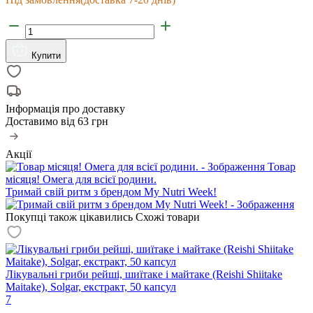
Купити
Інформація про доставку
Доставимо від
63 грн
Акції
Товар
місяця! Омега для всієї родини.
Тримай свій ритм з брендом My Nutri Week!
Покупці також цікавились
Схожі товари
Лікувальні гриби рейші, шиїтаке і майтаке (Reishi Shiitake
Maitake), Solgar, екстракт, 50 капсул
7