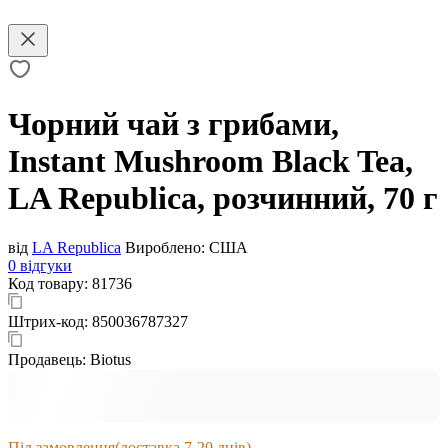
Чорний чай з грибами,
Instant Mushroom Black Tea,
LA Republica, розчинний, 70 г
від
LA Republica
Вироблено:
США
0 відгуки
Код товару:
81736
Штрих-код:
850036787327
Продавець:
Biotus
Під замовлення
(доставка 7-20 днів)