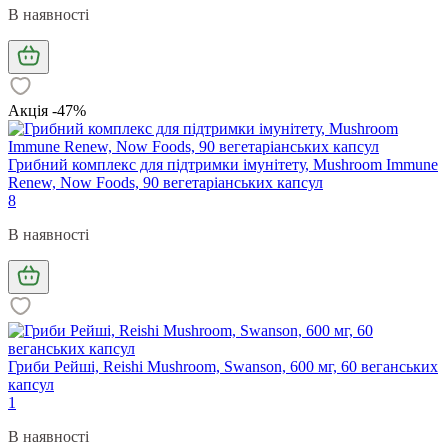
В наявності
Акція -47%
Грибний комплекс для підтримки імунітету, Mushroom Immune
Renew, Now Foods, 90 вегетаріанських капсул
8
В наявності
Гриби Рейші, Reishi Mushroom, Swanson, 600 мг, 60 веганських
капсул
1
В наявності