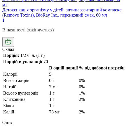
Детоксикація організму у дітей, антипаразитарний комплекс
(Remove Toxins), BioRay Inc., персиковий смак, 60 мл
1
В наявності (закінчується)
Склад
Порція:
1/2 ч. л. (1 г)
Порцій в упаковці:
70
В одній порції
% від добової потреби
Калорії
5
Всього жирів
0 г
0%
Натрій
7 мг
0%
Всього вуглеводів
1 г
1%
Клітковина
1 г
2%
Білки
1 г
Калій
73 мг
2%
Опис