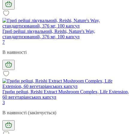
Гриб рейші лікувальний, Reishi, Nature's Way,
стандартизований, 376 мг, 100 капсул
7
В наявності
Гриби рейші, Reishi Extract Mushroom Complex, Life Extension,
60 вегетаріанських капсул
3
В наявності (закінчується)