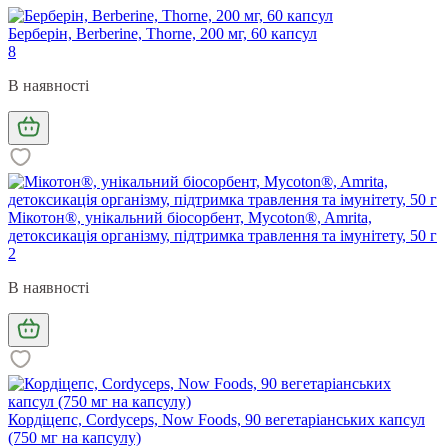
Берберін, Berberine, Thorne, 200 мг, 60 капсул
8
В наявності
Мікотон®, унікальний біосорбент, Mycoton®, Amrita,
детоксикація організму, підтримка травлення та імунітету, 50 г
2
В наявності
Кордіцепс, Cordyceps, Now Foods, 90 вегетаріанських капсул
(750 мг на капсулу)