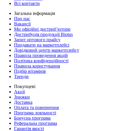
Всі контакти
Загальна інформація
Про нас
Вакансії
Ми офіційні дистриб’ютори
Дистрибуція продукції Biotus
Запит оптового прайсу
Продавати на маркетплейсі
Довідковий центр маркетплейсу
Правила проведення акцій
Політика конфіденційності
Правила користування
Підбір вітамінів
Тренди
Покупцеві
Акції
Знижки
Доставка
Оплата та повернення
Програма лояльності
Бонусна програма
Реферальна програма
Гарантія якості