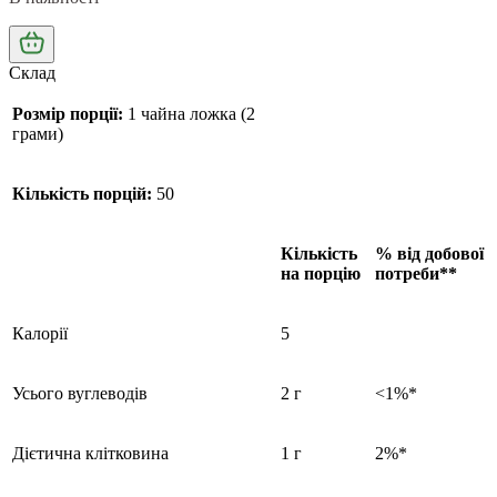
Склад
Розмір порції:
1 чайна ложка (2
грами)
Кількість порцій:
50
Кількість
% від добової
на порцію
потреби**
Калорії
5
Усього вуглеводів
2 г
<1%*
Дієтична клітковина
1 г
2%*