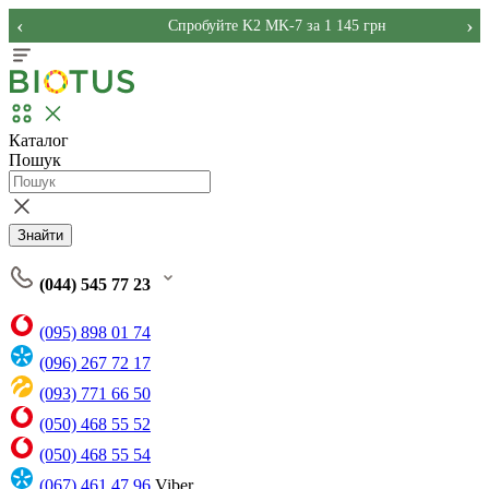
‹
›
Спробуйте K2 MK-7 за 1 145 грн
Каталог
Пошук
Знайти
(044) 545 77 23
(095) 898 01 74
(096) 267 72 17
(093) 771 66 50
(050) 468 55 52
(050) 468 55 54
(067) 461 47 96
Viber