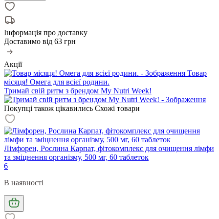
Інформація про доставку
Доставимо від
63 грн
Акції
Товар
місяця! Омега для всієї родини.
Тримай свій ритм з брендом My Nutri Week!
Покупці також цікавились
Схожі товари
Лімфорен, Рослина Карпат, фітокомплекс для очищення лімфи
та зміцнення організму, 500 мг, 60 таблеток
6
В наявності