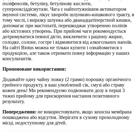
поліфенолів, бетуліну, бетулінову кислоти,
суперооксіддісмутази. Чага є найпотужнішим активатором
імунної системи, лікує хвороби шлунково-кишкового тракту, в
тому числі, і виразку шлунка або дванадцатіперстной кишки,
допомагає при мастопатії, перешкоджає утворенню поліпів
або кістозних утворень. При прийомі чаги рекомендується
дотримуватися певної дієти, виключити з раціону жирне,
солодке, солоне, гостре і відмовитися від алкогольних напоїв.
На сайті Biotus можна не тільки купити і ознайомитися з
продукцією, але також отримати повну інформацію у наших
консультантів.
Пропоноване використання:
Додавайте одну чайну ложку (2 грами) порошку органічного
грибного продукту, в ваш улюблений сік, смузі або страву
кожен день! Ми рекомендуємо подвоювати дозу в перші 3
тижні прийому для прискорення настання позитивного
результату.
Попередження:
не використовувати, якщо захисна мембрана
пошкоджена або відсутня. Зберігати в сухому прохолодному
місці, недоступному для дітей.