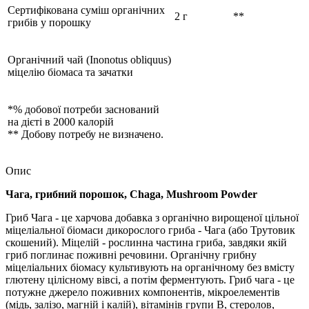
Сертифікована суміш органічних
2 г
**
грибів у порошку
Органічний чай (Inonotus obliquus)
міцелію біомаса та зачатки
*% добової потреби заснований
на дієті в 2000 калорій
** Добову потребу не визначено.
Опис
Чага, грибний порошок, Chaga, Mushroom Powder
Гриб Чага - це харчова добавка з органічно вирощеної цільної
міцеліальної біомаси дикорослого гриба - Чага (або Трутовик
скошений). Міцелій - рослинна частина гриба, завдяки якій
гриб поглинає поживні речовини. Органічну грибну
міцеліальних біомасу культивують на органічному без вмісту
глютену цілісному вівсі, а потім ферментують. Гриб чага - це
потужне джерело поживних компонентів, мікроелементів
(мідь, залізо, магній і калій), вітамінів групи В, стеролов,