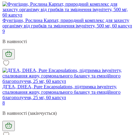
Фунгіцин, Рослина Карпат, природний комплекс для захисту
організму від грибків та зміцнення імунітету, 500 мг, 60 капсул
9
В наявності
ДГЕА, DHEA, Pure Encapsulations, підтримка імунітету,
спалювання жиру, гормонального балансу та емоційного
благополуччя, 25 мг, 60 капсул
8
В наявності (закінчується)