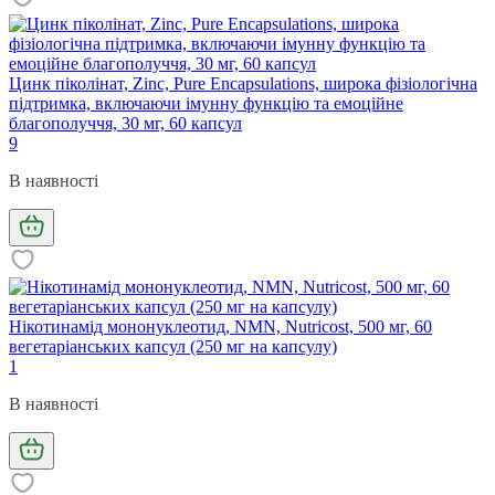
Цинк піколінат, Zinc, Pure Encapsulations, широка фізіологічна
підтримка, включаючи імунну функцію та емоційне
благополуччя, 30 мг, 60 капсул
9
В наявності
Нікотинамід мононуклеотид, NMN, Nutricost, 500 мг, 60
вегетаріанських капсул (250 мг на капсулу)
1
В наявності