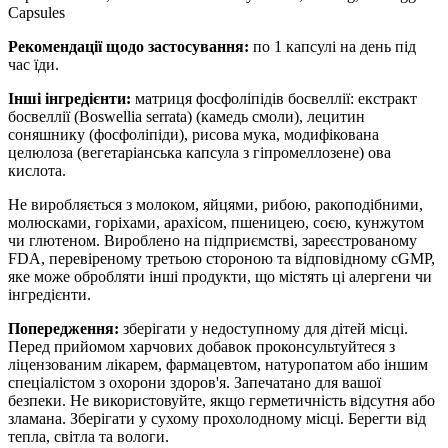
Capsules
Рекомендації щодо застосування:
по 1 капсулі на день під
час їди.
Інші інгредієнти:
матриця фосфоліпідів босвеллії: екстракт
босвеллії (Boswellia serrata) (камедь смоли), лецитин
соняшнику (фосфоліпіди),
рисова мука, модифікована
целюлоза (вегетаріанська капсула з гіпромеллозене) ова
кислота.
Не виробляється з молоком, яйцями, рибою, ракоподібними,
молюсками, горіхами, арахісом, пшеницею, соєю, кунжутом
чи глютеном. Вироблено на підприємстві, зареєстрованому
FDA, перевіреному третьою стороною та відповідному cGMP,
яке може обробляти інші продукти, що містять ці алергени чи
інгредієнти.
Попередження:
зберігати у недоступному для дітей місці.
Перед прийомом харчових добавок проконсультуйтеся з
ліцензованим лікарем, фармацевтом, натуропатом або іншим
спеціалістом з охорони здоров'я.
Запечатано для вашої
безпеки. Не використовуйте, якщо герметичність відсутня або
зламана. Зберігати у сухому прохолодному місці. Берегти від
тепла, світла та вологи.