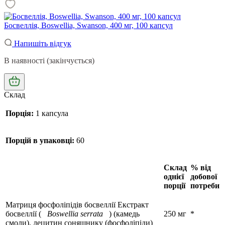
Босвеллія, Boswellia, Swanson, 400 мг, 100 капсул
Напишіть відгук
В наявності (закінчується)
Склад
Порція:
1 капсула
Порцій в упаковці:
60
Склад
% від
однієї
добової
порції
потреби
Матриця фосфоліпідів босвеллії Екстракт
босвеллії (
Boswellia serrata
) (камедь
250 мг
*
смоли), лецитин соняшнику (фосфоліпіди)