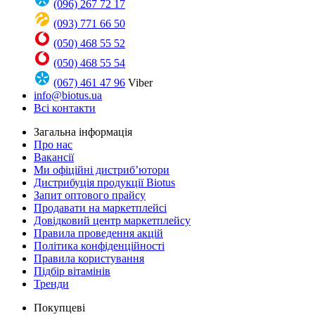
(096) 267 72 17
(093) 771 66 50
(050) 468 55 52
(050) 468 55 54
(067) 461 47 96
Viber
info@biotus.ua
Всі контакти
Загальна інформація
Про нас
Вакансії
Ми офіційні дистриб’ютори
Дистрибуція продукції Biotus
Запит оптового прайсу
Продавати на маркетплейсі
Довідковий центр маркетплейсу
Правила проведення акцій
Політика конфіденційності
Правила користування
Підбір вітамінів
Тренди
Покупцеві