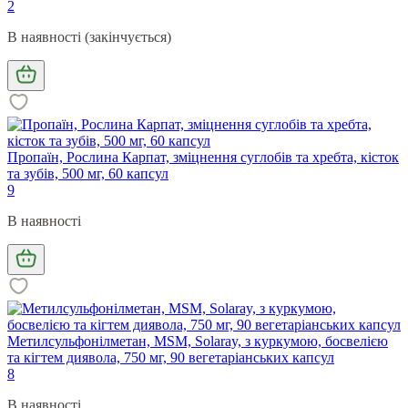
2
В наявності (закінчується)
Пропаїн, Рослина Карпат, зміцнення суглобів та хребта, кісток
та зубів, 500 мг, 60 капсул
9
В наявності
Метилсульфонілметан, MSM, Solaray, з куркумою, босвелією
та кігтем диявола, 750 мг, 90 вегетаріанських капсул
8
В наявності