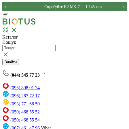
‹
›
Спробуйте K2 MK-7 за 1 145 грн
Каталог
Пошук
Знайти
(044) 545 77 23
(095) 898 01 74
(096) 267 72 17
(093) 771 66 50
(050) 468 55 52
(050) 468 55 54
(067) 461 47 96
Viber