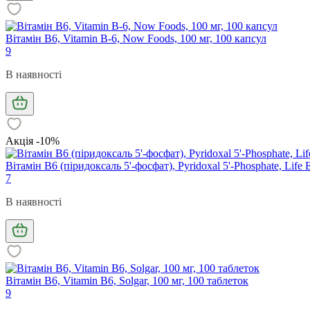
Вітамін В6, Vitamin B-6, Now Foods, 100 мг, 100 капсул
9
В наявності
Акція -10%
Вітамін В6 (піридоксаль 5'-фосфат), Pyridoxal 5'-Phosphate, Life 
7
В наявності
Вітамін В6, Vitamin B6, Solgar, 100 мг, 100 таблеток
9