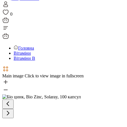
0
Головна
Вітаміни
Вітаміни В
Main image
Click to view image in fullscreen