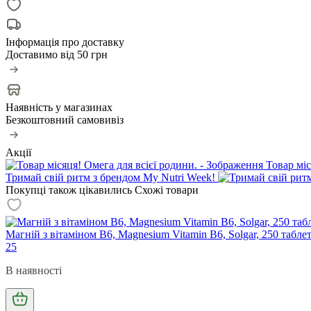
Інформація про доставку
Доставимо від
50 грн
Наявність у магазинах
Безкоштовний самовивіз
Акції
Товар міс
Тримай свій ритм з брендом My Nutri Week!
Покупці також цікавились
Схожі товари
Магній з вітаміном В6, Magnesium Vitamin B6, Solgar, 250 табле
25
В наявності