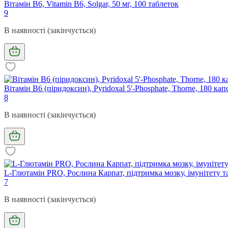
Вітамін В6, Vitamin B6, Solgar, 50 мг, 100 таблеток
9
В наявності (закінчується)
Вітамін В6 (піридоксин), Pyridoxal 5'-Phosphate, Thorne, 180 кап
8
В наявності (закінчується)
L-Глютамін PRO, Рослина Карпат, підтримка мозку, імунітету та 
7
В наявності (закінчується)