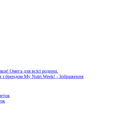
яця! Омега для всієї родини.
ток