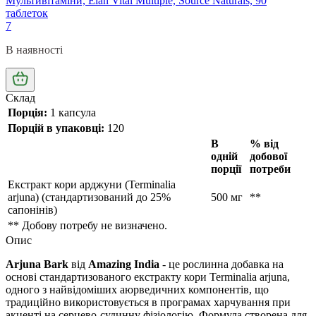
Мультивітаміни, Elan Vital Multiple, Source Naturals, 90
таблеток
7
В наявності
Склад
Порція:
1 капсула
Порцій в упаковці:
120
В
% від
одній
добової
порції
потреби
Екстракт кори арджуни (Terminalia
arjuna) (стандартизований до 25%
500 мг
**
сапонінів)
**
Добову потребу не визначено.
Опис
Arjuna Bark
від
Amazing India
- це рослинна добавка на
основі стандартизованого екстракту кори Terminalia arjuna,
одного з найвідоміших аюрведичних компонентів, що
традиційно використовується в програмах харчування при
акценті на серцево-судинну фізіологію. Формула створена для