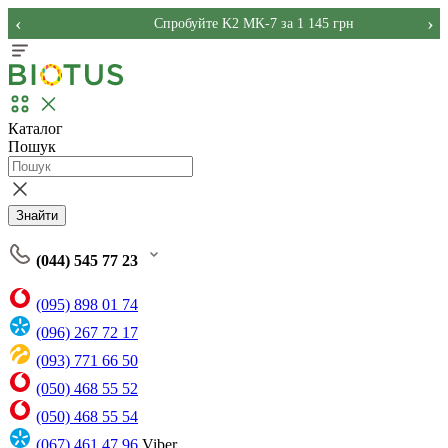
‹
›
Спробуйте K2 MK-7 за 1 145 грн
Каталог
Пошук
Знайти
(044) 545 77 23
(095) 898 01 74
(096) 267 72 17
(093) 771 66 50
(050) 468 55 52
(050) 468 55 54
(067) 461 47 96
Viber