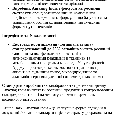
глютен, молочні компоненти та дріжджі.
Виробник Amazing India з фокусом на рослинні
екстракти
бренд орієнтований на компоненти
індійського походження та формули, що базуються на
традиційних рослинах, адаптованих під сучасний
формат нутрицевтиків.
Інгредієнти та їх властивості
Екстракт кори арджуни (Terminalia arjuna)
стандартизований до 25% сапонінів
містить рослинні
сапоніни та поліфеноли, які пов'язані з
антиоксидантними реакціями в тканинах та
метаболічними процесами міокарда. У нутріціології
Арджуна розглядається як компонент раціонів при
акценті на судинний тонус, мікроциркуляцію та
адаптацію серцево-судинної системи до навантажень.
Стандарти виробництва
відображають прагнення бренду
Amazing India випускати рослинні продукти з контрольованим
складом, орієнтовані на чистоту формул та зручність
щоденного застосування.
Arjuna Bark, Amazing India - це капсульна форма арджуни в
дозуванні 500 мг зі стандартизацією екстракту, розрахована на