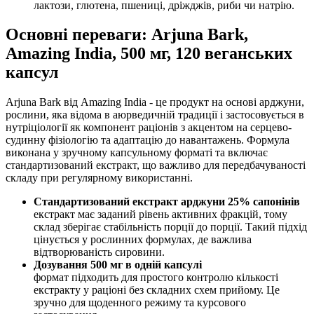
лактози, глютена, пшениці, дріжджів, риби чи натрію.
Основні переваги: Arjuna Bark,
Amazing India, 500 мг, 120 веганських
капсул
Arjuna Bark від Amazing India - це продукт на основі арджуни,
рослини, яка відома в аюрведичній традиції і застосовується в
нутріціології як компонент раціонів з акцентом на серцево-
судинну фізіологію та адаптацію до навантажень. Формула
виконана у зручному капсульному форматі та включає
стандартизований екстракт, що важливо для передбачуваності
складу при регулярному використанні.
Стандартизований екстракт арджуни 25% сапонінів
екстракт має заданий рівень активних фракцій, тому
склад зберігає стабільність порції до порції. Такий підхід
цінується у рослинних формулах, де важлива
відтворюваність сировини.
Дозування 500 мг в одній капсулі
формат підходить для простого контролю кількості
екстракту у раціоні без складних схем прийому. Це
зручно для щоденного режиму та курсового