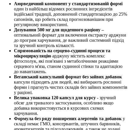
Аюрведичний компонент у стандартизованій формі
один із найбільш відомих рослинних інгредієнтів
індійської традиції, доповнений стандартизацією до 25%
сапонінів, що робить склад прогнозованішим при
регулярному використанні.
Дозування 500 мг для щоденного раціону –
оптимальний формат для включення екстракту арджуни
до програм харчування, де важливий системний підхід
та зручний контроль кількості.
Спрямованість на серцево-судинні процеси та
мікроциркуляцію
арджуну містить комплекс
фітосполук, які пов'язані з метаболічними реакціями
серцевого м'яза, станом судинної стінки та адаптацією
до навантажень.
Веганський капсульний формат без зайвих добавок
капсули підходять для людей, які вибирають рослинні
форми і прагнуть чистих складів без зайвих компонентів
у раціоні.
Велика упаковка 120 капсул для курсу -
зручний
обсяг для тривалого застосування, особливо якщо
добавка використовується в курсових схемах
харчування.
Формула без ряду поширених алергенів та добавок
у
складі немає ГМО, консервантів, штучних барвників,
ароматизаторів та підсолоджувачів, а також не додані