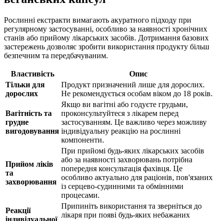
Рослинні екстракти вимагають акуратного підходу при
регулярному застосуванні, особливо за наявності хронічних
станів або прийому лікарських засобів. Дотримання базових
застережень
дозволяє
зробити використання продукту більш
безпечним та передбачуваним.
Властивість
Опис
Тільки для
Продукт призначений лише для дорослих.
дорослих
Не рекомендується особам віком до 18 років.
Якщо ви вагітні або годуєте грудьми,
Вагітність та
проконсультуйтеся з лікарем перед
грудне
застосуванням. Це важливо через можливу
вигодовування
індивідуальну реакцію на рослинні
компоненти.
При прийомі будь-яких лікарських засобів
або за наявності захворювань потрібна
Прийом ліків
попередня консультація фахівця. Це
та
особливо актуально для раціонів, пов'язаних
захворювання
із серцево-судинними та обмінними
процесами.
Припиніть використання та зверніться до
Реакції
лікаря при появі будь-яких небажаних
індивідуальної