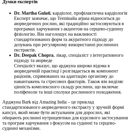
Думки експертів
Dr. Martha Gulati
, кардіолог, профілактична кардіологія
Експерт зазначає, що Terminalia arjuna відноситься до
аюрведичних рослин, які традиційно застосовуються в
програмах харчування з акцентом на серцево-судинну
фізіологію. Він наголошує на важливості
стандартизованих форм та акуратного підходу до
дозувань при регулярному використанні рослинних
екстрактів.
Dr. Deepak Chopra
, лікар, спеціаліст з інтегративного
підходу та аюрведе
Спеціаліст вказує, що арджуна широко відома в
аюрведичній практиці і розглядається як компонент
раціонів, спрямованих на адаптацію організму до
навантажень та стресових факторів. Також він виділяє
цінність комплексного складу рослини, що включає
поліфеноли та інші сполуки рослинного походження.
Арджуна Bark від Amazing India – це приклад
стандартизованого аюрведичного екстракту у зручній формі
капсул, який може бути актуальним для дорослих, які
обирають рослинні нутрицевтики для курсового застосування
та програм харчування з фокусом на судинні та серцево-
судинні механізми.