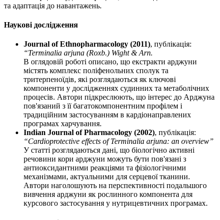
та адаптація до навантажень.
Наукові дослідження
Journal of Ethnopharmacology (2011)
, публікація:
“Terminalia arjuna (Roxb.) Wight & Arn.
В оглядовій роботі описано, що екстракти арджуни
містять комплекс поліфенольних сполук та
тритерпеноїдів, які розглядаються як ключові
компоненти у дослідженнях судинних та метаболічних
процесів. Автори підкреслюють, що інтерес до Арджуна
пов'язаний з її багатокомпонентним профілем і
традиційним застосуванням в кардіонаправлених
програмах харчування.
Indian Journal of Pharmacology (2002)
, публікація:
“Cardioprotective effects of Terminalia arjuna: an overview”
У статті розглядаються дані, що біологічно активні
речовини кори арджуни можуть бути пов'язані з
антиоксидантними реакціями та фізіологічними
механізмами, актуальними для серцевої тканини.
Автори наголошують на перспективності подальшого
вивчення арджуни як рослинного компонента для
курсового застосування у нутрицевтичних програмах.