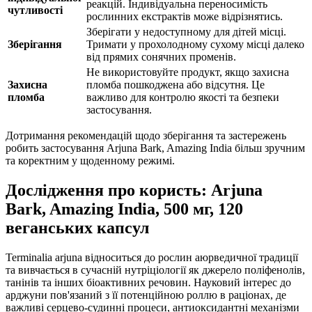
реакцій. Індивідуальна переносимість
чутливості
рослинних екстрактів може відрізнятись.
Зберігати у недоступному для дітей місці.
Зберігання
Тримати у прохолодному сухому місці далеко
від прямих сонячних променів.
Не використовуйте продукт, якщо захисна
Захисна
пломба пошкоджена або відсутня. Це
пломба
важливо для контролю якості та безпеки
застосування.
Дотримання рекомендацій щодо зберігання та застережень
робить застосування Arjuna Bark, Amazing India більш зручним
та коректним у щоденному режимі.
Дослідження про користь: Arjuna
Bark, Amazing India, 500 мг, 120
веганських капсул
Terminalia arjuna відноситься до рослин аюрведичної традиції
та вивчається в сучасній нутріціології як джерело поліфенолів,
танінів та інших біоактивних речовин. Науковий інтерес до
арджуни пов'язаний з її потенційною роллю в раціонах, де
важливі серцево-судинні процеси, антиоксидантні механізми