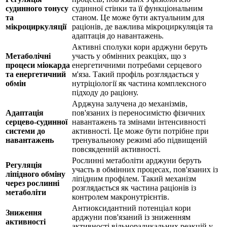
судинного тонусу
судинної стінки та її функціональним
та
станом. Це може бути актуальним для
мікроциркуляції
раціонів, де важлива мікроциркуляція та
адаптація до навантажень.
Активні сполуки кори арджуни беруть
Метаболічні
участь у обмінних реакціях, що з
процеси міокарда
енергетичними потребами серцевого
та енергетичний
м'яза. Такий профіль розглядається у
обмін
нутріціології як частина комплексного
підходу до раціону.
Арджуна залучена до механізмів,
Адаптація
пов'язаних із переносимістю фізичних
серцево-судинної
навантажень та змінами інтенсивності
системи до
активності. Це може бути потрібне при
навантажень
тренувальному режимі або підвищеній
повсякденній активності.
Рослинні метаболіти арджуни беруть
Регуляція
участь в обмінних процесах, пов'язаних із
ліпідного обміну
ліпідним профілем. Такий механізм
через рослинні
розглядається як частина раціонів із
метаболіти
контролем макронутрієнтів.
Антиоксидантний потенціал кори
Зниження
арджуни пов'язаний із зниженням
активності
активності вільнорадикальних реакцій у