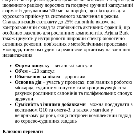
щоденного раціону дорослих та поєднує зручний капсульний
формат із дозуванням 500 мг на порцію, що підходить для
курсового прийому та системного включення в режим.
Стандартизація екстракту до 25% сапонінів вказує на
контрольований склад та стабільність активних фракцій, що
особливо важливо для рослинних компонентів. Arjuna Bark
також цінують у нутріціології широкий спектр біологічно
активних речовин, пов'язаних з метаболічними процесами
міокарда, тонусом судин та реакціями організму на зовнішні
навантаження.
Форма випуску
– веганські капсули.
Об'єм
- 120 капсул
Обмеження за віком
– дорослим
Основна дія
– участь у процесах, пов'язаних з роботою
міокарда, судинним тонусом та мікроциркуляцією за
рахунок рослинних сапонінів та поліфенольних сполук
арджуни.
Сумісність з іншими добавками
- можна поєднувати з
коензимом Q10 та омега-3, а також з магнієм у
вечірньому раціоні, якщо потрібен комплексний підхід
до серцево-судинних завдань
Ключові переваги