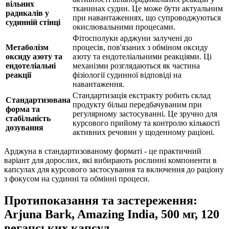
вільних
тканинах судин. Це може бути актуальним
радикалів у
при навантаженнях, що супроводжуються
судинній стінці
окислювальними процесами.
Фітосполуки арджуни залучені до
Метаболізм
процесів, пов'язаних з обміном оксиду
оксиду азоту та
азоту та ендотеліальними реакціями. Ці
ендотеліальні
механізми розглядаються як частина
реакції
фізіології судинної відповіді на
навантаження.
Стандартизація екстракту робить склад
Стандартизована
продукту більш передбачуваним при
форма та
регулярному застосуванні. Це зручно для
стабільність
курсового прийому та контролю кількості
дозування
активних речовин у щоденному раціоні.
Арджуна в стандартизованому форматі - це практичний
варіант для дорослих, які вибирають рослинні компоненти в
капсулах для курсового застосування та включення до раціону
з фокусом на судинні та обмінні процеси.
Протипоказання та застереження:
Arjuna Bark, Amazing India, 500 мг, 120
веганських капсул