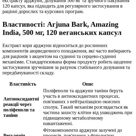
екстракту арджуни, дозування 500 мг та зручного пакування
120 капсул, яка підходить для регулярного застосування в
раціоні дорослих та курсових програм.
Властивості: Arjuna Bark, Amazing
India, 500 мг, 120 веганських капсул
Екстракт кори арджуни відноситься до рослинних
компонентів аюрведичного походження, які часто вибирають
для раціонів з акцентом на судинні та серцево-судинні
механізми. Стандартизована форма продукту робить щоденне
застосування зручнішим за рахунок стабільного дозування та
передбачуваності складу.
Властивість
Опис
Поліфеноли та арджуни таніни беруть
участь в антиоксидантних процесах,
Антиоксидантні
пов'язаних з нейтралізацією окисних
реакції через
сполук. Такий механізм розглядається як
поліфеноли та
частина захисту клітин від ушкоджень при
таніни
підвищеному метаболічному
навантаженні.
Фітокомпоненти арджуни залучені до
Регуляція
процесів, пов'язаних з фізіологією