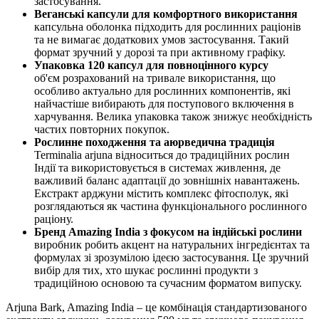
застосування.
Веганські капсули для комфортного використання
капсульна оболонка підходить для рослинних раціонів
та не вимагає додаткових умов застосування. Такий
формат зручний у дорозі та при активному графіку.
Упаковка 120 капсул для повноцінного курсу
об'єм розрахований на тривале використання, що
особливо актуально для рослинних компонентів, які
найчастіше вибирають для поступового включення в
харчування. Велика упаковка також знижує необхідність
частих повторних покупок.
Рослинне походження та аюрведична традиція
Terminalia arjuna відноситься до традиційних рослин
Індії та використовується в системах живлення, де
важливий баланс адаптації до зовнішніх навантажень.
Екстракт арджуни містить комплекс фітосполук, які
розглядаються як частина функціонального рослинного
раціону.
Бренд Amazing India з фокусом на індійські рослини
виробник робить акцент на натуральних інгредієнтах та
формулах зі зрозумілою ідеєю застосування. Це зручний
вибір для тих, хто шукає рослинні продукти з
традиційною основою та сучасним форматом випуску.
Arjuna Bark, Amazing India – це комбінація стандартизованого