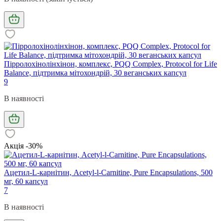
Пірролохінолінхінон, комплекс, PQQ Complex, Protocol for Life
Balance, підтримка мітохондрій, 30 веганських капсул
9
В наявності
Акція -30%
Ацетил-L-карнітин, Acetyl-l-Carnitine, Pure Encapsulations, 500
мг, 60 капсул
7
В наявності