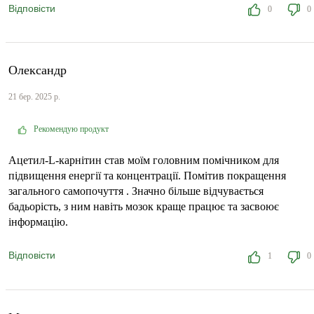
Відповісти
0
0
Олександр
21 бер. 2025 р.
Рекомендую продукт
Ацетил-L-карнітин став моїм головним помічником для
підвищення енергії та концентрації. Помітив покращення
загального самопочуття . Значно більше відчувається
бадьорість, з ним навіть мозок краще працює та засвоює
інформацію.
Відповісти
1
0