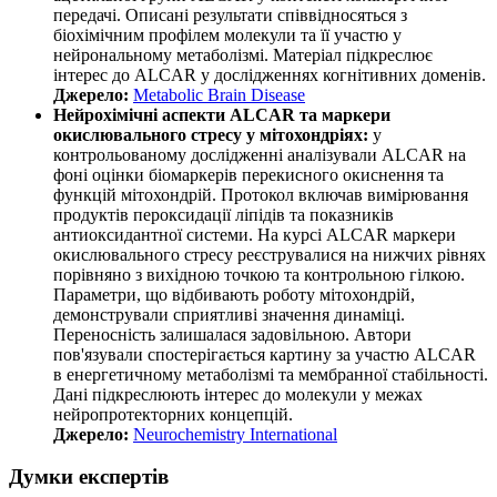
передачі. Описані результати співвідносяться з
біохімічним профілем молекули та її участю у
нейрональному метаболізмі. Матеріал підкреслює
інтерес до ALCAR у дослідженнях когнітивних доменів.
Джерело:
Metabolic Brain Disease
Нейрохімічні аспекти ALCAR та маркери
окислювального стресу у мітохондріях:
у
контрольованому дослідженні аналізували ALCAR на
фоні оцінки біомаркерів перекисного окиснення та
функцій мітохондрій. Протокол включав вимірювання
продуктів пероксидації ліпідів та показників
антиоксидантної системи. На курсі ALCAR маркери
окислювального стресу реєструвалися на нижчих рівнях
порівняно з вихідною точкою та контрольною гілкою.
Параметри, що відбивають роботу мітохондрій,
демонстрували сприятливі значення динаміці.
Переносність залишалася задовільною. Автори
пов'язували спостерігається картину за участю ALCAR
в енергетичному метаболізмі та мембранної стабільності.
Дані підкреслюють інтерес до молекули у межах
нейропротекторних концепцій.
Джерело:
Neurochemistry International
Думки експертів