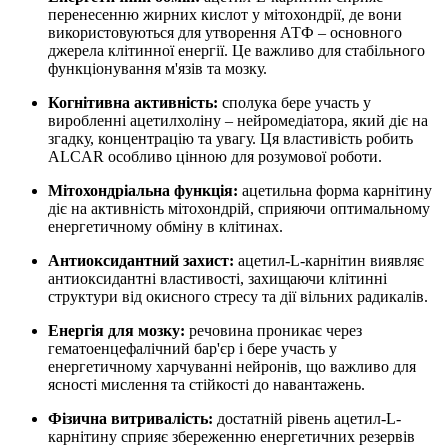
перенесенню жирних кислот у мітохондрії, де вони
використовуються для утворення АТФ – основного
джерела клітинної енергії. Це важливо для стабільного
функціонування м'язів та мозку.
Когнітивна активність:
сполука бере участь у
виробленні ацетилхоліну – нейромедіатора,
який діє
на
згадку, концентрацію та увагу. Ця властивість робить
ALCAR особливо цінною для розумової роботи.
Мітохондріальна функція:
ацетильна форма карнітину
діє на
активність мітохондрій, сприяючи оптимальному
енергетичному обміну в клітинах.
Антиоксидантний захист:
ацетил-L-карнітин виявляє
антиоксидантні властивості, захищаючи клітинні
структури від окисного стресу та
дії
вільних радикалів.
Енергія для мозку:
речовина проникає через
гематоенцефалічний бар'єр і бере участь у
енергетичному харчуванні нейронів, що важливо для
ясності мислення та стійкості до навантажень.
Фізична витривалість:
достатній рівень ацетил-L-
карнітину сприяє збереженню енергетичних резервів