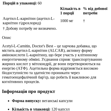
Порцій в упаковці:
60
Кількість в
% від добової
1 порції
потреби
Ацетил-L-карнітин (ацетил-L-
1000 мг
†
карнітин гідрохлорид)
† Добову потребу не визначено.
Опис
Acetyl-L-Carnitin, Doctor's Best – це харчова добавка, що
містить ацетил-L-карнітин (ALCAR), активну форму
амінокислоти L-карнітину, що бере участь у клітинному
енергетичному обміні. З'єднання сприяє транспортуванню
жирних кислот у мітохондрії, де вони перетворюються на
енергію (АТФ). Ацетильна форма відрізняється високою
біодоступністю та здатністю проникати через
гематоенцефалічний бар'єр, що робить її важливою для
когнітивних процесів.
Інформація про продукт
Форма випуску:
веганські капсули
Кількість в упаковці:
120 капсул