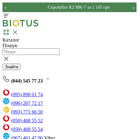
‹
›
Спробуйте K2 MK-7 за 1 145 грн
Каталог
Пошук
Знайти
(044) 545 77 23
(095) 898 01 74
(096) 267 72 17
(093) 771 66 50
(050) 468 55 52
(050) 468 55 54
(067) 461 47 96
Viber