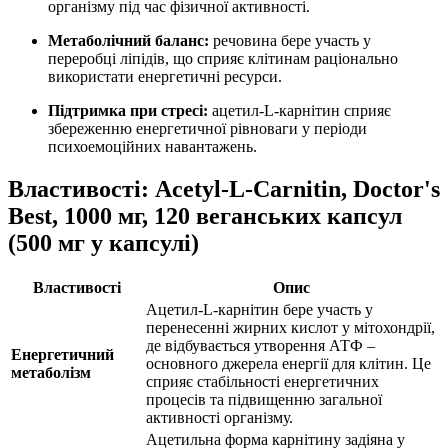
організму під час фізичної активності.
Метаболічний баланс:
речовина бере участь у
переробці ліпідів, що
сприяє
клітинам раціонально
використати енергетичні ресурси.
Підтримка при стресі:
ацетил-L-карнітин сприяє
збереженню енергетичної рівноваги у періоди
психоемоційних навантажень.
Властивості: Acetyl-L-Carnitin, Doctor's
Best, 1000 мг, 120 веганських капсул
(500 мг у капсулі)
Властивості
Опис
Ацетил-L-карнітин бере участь у
перенесенні жирних кислот у мітохондрії,
де відбувається утворення АТФ –
Енергетичний
основного джерела енергії для клітин. Це
метаболізм
сприяє стабільності енергетичних
процесів та підвищенню загальної
активності організму.
Ацетильна форма карнітину задіяна у