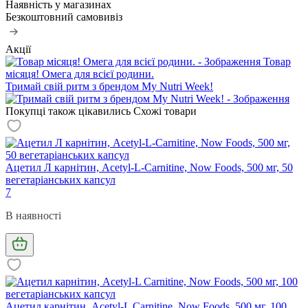
Наявність у магазинах
Безкоштовний самовивіз
Акції
Товар
місяця! Омега для всієї родини.
Тримай свій ритм з брендом My Nutri Week!
Покупці також цікавились
Схожі товари
Ацетил Л карнітин, Acetyl-L-Carnitine, Now Foods, 500 мг, 50
вегетаріанських капсул
7
В наявності
Ацетил карнітин, Acetyl-L Carnitine, Now Foods, 500 мг, 100