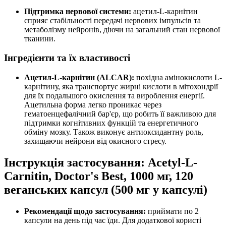
Підтримка нервової системи:
ацетил-L-карнітин
сприяє стабільності передачі нервових імпульсів та
метаболізму нейронів,
діючи
на загальний стан нервової
тканини.
Інгредієнти та їх властивості
Ацетил-L-карнітин (ALCAR):
похідна амінокислоти L-
карнітину, яка транспортує жирні кислоти в мітохондрії
для їх подальшого окислення та вироблення енергії.
Ацетильна форма легко проникає через
гематоенцефалічний бар'єр, що робить її важливою для
підтримки
когнітивних функцій та енергетичного
обміну мозку. Також виконує антиоксидантну роль,
захищаючи нейрони від окисного стресу.
Інструкція застосування: Acetyl-L-
Carnitin, Doctor's Best, 1000 мг, 120
веганських капсул (500 мг у капсулі)
Рекомендації щодо застосування:
приймати по 2
капсули на день під час їди. Для додаткової користі