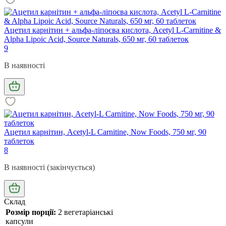
Ацетил карнітин + альфа-ліпоєва кислота, Acetyl L-Carnitine &
Alpha Lipoic Acid, Source Naturals, 650 мг, 60 таблеток
9
В наявності
Ацетил карнітин, Acetyl-L Carnitine, Now Foods, 750 мг, 90
таблеток
8
В наявності (закінчується)
Склад
Розмір порції:
2 вегетаріанські
капсули