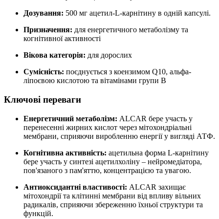
Дозування:
500 мг ацетил-L-карнітину в одній капсулі.
Призначення:
для енергетичного метаболізму та
когнітивної активності
Вікова категорія:
для дорослих
Сумісність:
поєднується з коензимом Q10, альфа-
ліпоєвою кислотою та вітамінами групи B
Ключові переваги
Енергетичний метаболізм:
ALCAR бере участь у
перенесенні жирних кислот через мітохондріальні
мембрани, сприяючи виробленню енергії у вигляді АТФ.
Когнітивна активність:
ацетильна форма L-карнітину
бере участь у синтезі ацетилхоліну – нейромедіатора,
пов'язаного з пам'яттю, концентрацією та увагою.
Антиоксидантні властивості:
ALCAR захищає
мітохондрії та клітинні мембрани від впливу вільних
радикалів, сприяючи збереженню їхньої структури та
функцій.