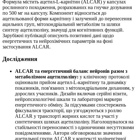
Формула містить ацетил-L-карнітин (ALCAR) у капсулах
рослинного походження, розрахованих на гнучке дозування
по 500 мг на капсулу. Компонент відноситься до
ацетильованої форми карнітину і залучений до перенесення
ацильних груп, мітохондріальний метаболізм та шляхи
синтезу ацетилхоліну, значущі для когнітивних функцій.
Зарубіжні публікації описують позитивні дані щодо
енергетичних та нейрохімічних параметрів на фоні
застосування ALCAR.
Дослідження
ALCAR та енергетичний баланс нейронів разом з
метаболізмом ацетилхоліну:
у клінічному протоколі
оцінювали прийом ацетил-L-карнітину та динаміку
показників, пов'язаних з мітохондріальним диханням, у
дорослих учасників. Дизайн включав серійні візити,
нейропсихологічні шкали та лабораторні маркери
енергетичного обміну. За підсумками спостережень
фіксувалися траєкторії, що узгоджуються з роллю
ALCAR у транспорті жирних кислот та участі у
синтетичних шляхах ацетилхоліну. Наголошувалося на
стабільності переносимості з одиничними несуттєвими
повідомленнями. Автори обговорювали значення
ацетильної групи ALCAR у контексті холінергічної