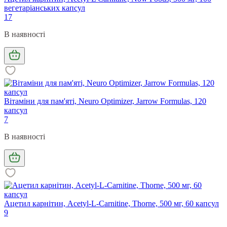
вегетаріанських капсул
17
В наявності
Вітаміни для пам'яті, Neuro Optimizer, Jarrow Formulas, 120
капсул
7
В наявності
Ацетил карнітин, Acetyl-L-Carnitine, Thorne, 500 мг, 60 капсул
9