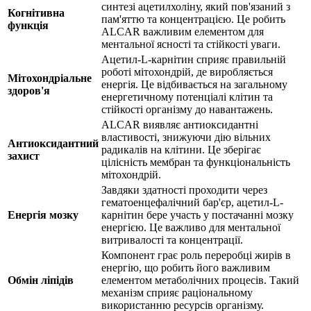
синтезі ацетилхоліну, який пов'язаний з
Когнітивна
пам'яттю та концентрацією. Це робить
функція
ALCAR важливим елементом для
ментальної ясності та стійкості уваги.
Ацетил-L-карнітин сприяє правильній
роботі мітохондрій, де виробляється
Мітохондріальне
енергія. Це відбивається на загальному
здоров'я
енергетичному потенціалі клітин та
стійкості організму до навантажень.
ALCAR виявляє антиоксидантні
властивості, знижуючи дію вільних
Антиоксидантний
радикалів на клітини. Це зберігає
захист
цілісність мембран та функціональність
мітохондрій.
Завдяки здатності проходити через
гематоенцефалічний бар'єр, ацетил-L-
Енергія мозку
карнітин бере участь у постачанні мозку
енергією. Це важливо для ментальної
витривалості та концентрації.
Компонент грає роль переробці жирів в
енергію, що робить його важливим
Обмін ліпідів
елементом метаболічних процесів. Такий
механізм сприяє раціональному
використанню ресурсів організму.