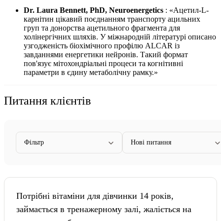
Dr. Laura Bennett, PhD, Neuroenergetics
: «Ацетил-L-
карнітин цікавий поєднанням транспорту ацильних
груп та донорства ацетильного фрагмента для
холінергічних шляхів. У міжнародній літературі описано
узгодженість біохімічного профілю ALCAR із
завданнями енергетики нейронів. Такий формат
пов'язує мітохондріальні процеси та когнітивні
параметри в єдину метаболічну рамку.»
Питання клієнтів
Фільтр
Нові питання
Потрібні вітаміни для дівчинки 14 років,
займається в тренажерному залі, жаліється на