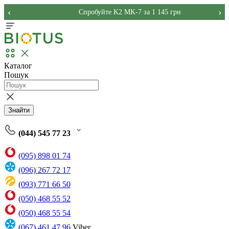
‹
›
Спробуйте K2 MK-7 за 1 145 грн
Каталог
Пошук
Знайти
(044) 545 77 23
(095) 898 01 74
(096) 267 72 17
(093) 771 66 50
(050) 468 55 52
(050) 468 55 54
(067) 461 47 96
Viber