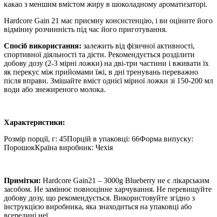
какао з меншим вмістом жиру в шоколадному ароматизаторі.
Hardcore Gain 21 має приємну консистенцію, і ви оціните його
відмінну розчинність під час його приготування.
Спосіб використання:
залежить від фізичної активності,
спортивної діяльності та дієти. Рекомендується розділити
добову дозу (2-3 мірні ложки) на дві-три частини і вживати їх
як перекус між прийомами їжі, в дні тренувань переважно
після вправи. Змішайте вміст однієї мірної ложки зі 150-200 мл
води або знежиреного молока.
Характеристики:
Розмір порції, г: 45Порцій в упаковці: 66Форма випуску:
ПорошокКраїна виробник: Чехія
Примітки:
Hardcore Gain21 – 3000g Blueberry не є лікарським
засобом. Не замінює повноцінне харчування. Не перевищуйте
добову дозу, що рекомендується. Використовуйте згідно з
інструкцією виробника, яка знаходиться на упаковці або
всередині неї.