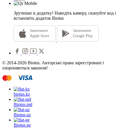
Зручніше в додатку!
Наведіть камеру, скануйте код і
встановіть додаток Biotus
Завантажити
Завантажити
Apple Store
Google Play
© 2014-2026 Biotus. Авторські права зареєстровані і
охороняються законом!
biotus.
kz
Biotus.
md
Biotus.
uz
Biotus.
ge