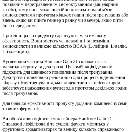
повільним перетравленням і всмоктуванням (міцелярний
казеїн), тому вона може постійно постачати ваші м'язи
амінокислотами протягом кількох годин після тренування або
вдень, якщо ви пийте гейнер з ранку чи ввечері, якщо пити
його перед сном.
Протеїни цього продукту гарантують максимальну
ефективність. Вони містять усі незамінні та незамінні
амінокислоти з великою кількістю BCAA (L-лейцин, L-валін,
L-ізолейцин).
Вуглеводна частина Hardcore Gain 21 складається з
мальтодекстрину та декстрози. Ця комбінація ідеально
підходить для швидкого поновлення після тренування.
Декстроза є ключовою речовиною для процесів відновлення
відразу після тренування, мальтодекстрин як олігосахарид
забезпечує надходження вуглеводів протягом декількох годин
після тренування.
Для більшої ефективності продукту доданий комплекс із семи
травних ферментів.
Ви обов'язково оціните смак гейнера Hardcore Gain 21.
Справжні ліофілізовані та сушені фрукти містяться у
фруктових ароматизаторах та велику кількість справжнього