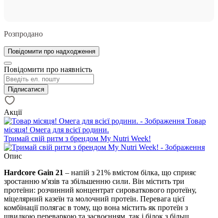
Розпродано
Повідомити про надходження
Повідомити про наявність
Підписатися
Акції
Товар
місяця! Омега для всієї родини.
Тримай свій ритм з брендом My Nutri Week!
Опис
Hardcore Gain 21
– напій з 21% вмістом білка, що сприяє
зростанню м'язів та збільшенню сили. Він містить три
протеїни: розчинний концентрат сироваткового протеїну,
міцелярний казеїн та молочний протеїн. Перевага цієї
комбінації полягає в тому, що вона містить як протеїн з
швидкою переваркою та засвоєнням, так і білок з більш