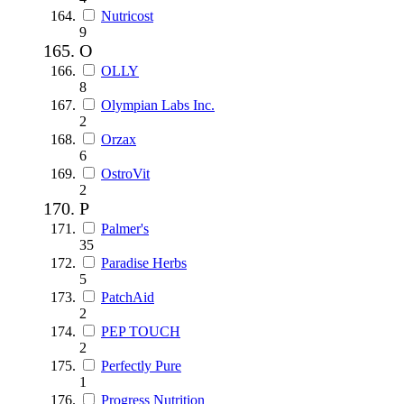
Nutricost
9
O
OLLY
8
Olympian Labs Inc.
2
Orzax
6
OstroVit
2
P
Palmer's
35
Paradise Herbs
5
PatchAid
2
PEP TOUCH
2
Perfectly Pure
1
Progress Nutrition