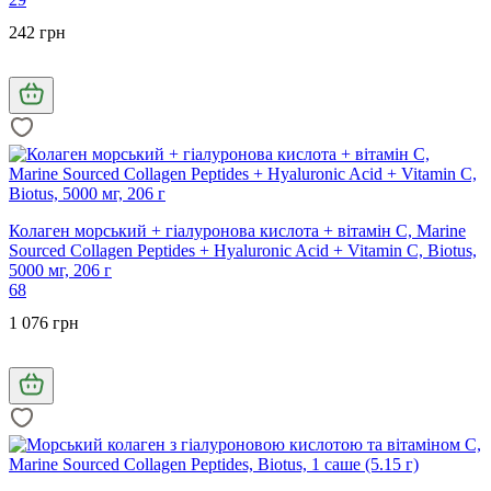
242 грн
Колаген морський + гіалуронова кислота + вітамін С, Marine
Sourced Collagen Peptides + Hyaluronic Acid + Vitamin C, Biotus,
5000 мг, 206 г
68
1 076 грн