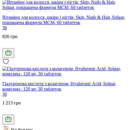
Вітаміни для волосся, шкіри і нігтів, Skin, Nails & Hair, Solgar,
покращена формула МСМ, 60 таблеток
36
826 грн
Гіалуронова кислота з колагеном, Hyaluronic Acid, Solgar,
комплекс, 120 мг, 30 таблеток
30
1 213 грн
Усі фільтри