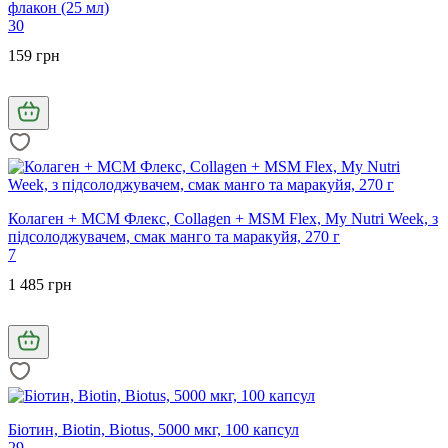
флакон (25 мл)
30
159 грн
Колаген + МСМ Флекс, Collagen + MSM Flex, My Nutri Week, з
підсолоджувачем, смак манго та маракуйя, 270 г
7
1 485 грн
Біотин, Biotin, Biotus, 5000 мкг, 100 капсул
29