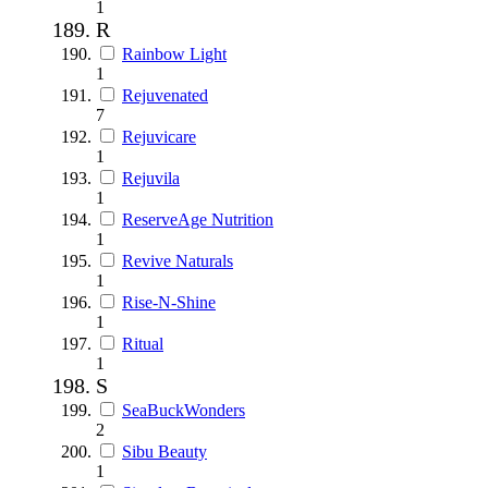
1
R
Rainbow Light
1
Rejuvenated
7
Rejuvicare
1
Rejuvila
1
ReserveAge Nutrition
1
Revive Naturals
1
Rise-N-Shine
1
Ritual
1
S
SeaBuckWonders
2
Sibu Beauty
1