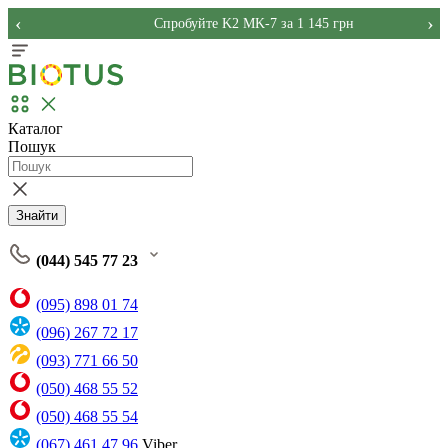
‹
›
Спробуйте K2 MK-7 за 1 145 грн
Каталог
Пошук
Знайти
(044) 545 77 23
(095) 898 01 74
(096) 267 72 17
(093) 771 66 50
(050) 468 55 52
(050) 468 55 54
(067) 461 47 96
Viber