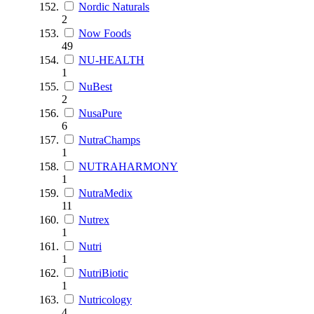
Nordic Naturals
2
Now Foods
49
NU-HEALTH
1
NuBest
2
NusaPure
6
NutraChamps
1
NUTRAHARMONY
1
NutraMedix
11
Nutrex
1
Nutri
1
NutriBiotic
1
Nutricology
4