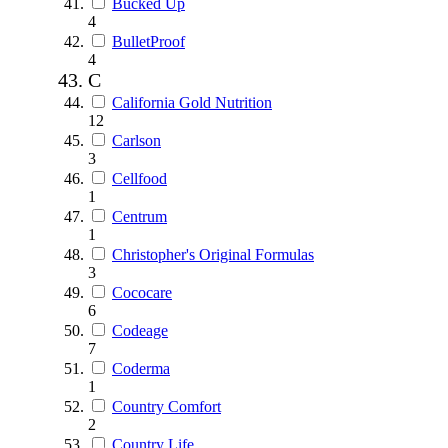
Bucked Up
4
BulletProof
4
C
California Gold Nutrition
12
Carlson
3
Cellfood
1
Centrum
1
Christopher's Original Formulas
3
Cococare
6
Codeage
7
Coderma
1
Country Comfort
2
Country Life