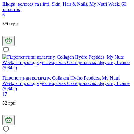
Шкіра, волосся та нігті, Skin, Hair & Nails, My Nutri Week, 60
таблеток
6
550 грн
Гідропептиди колагену, Collagen Hydro Peptides, My Nutri
Week, з підсолоджувачем, смак Скандинавські фрукти, 1 саше
(5,64 г)
17
52 грн