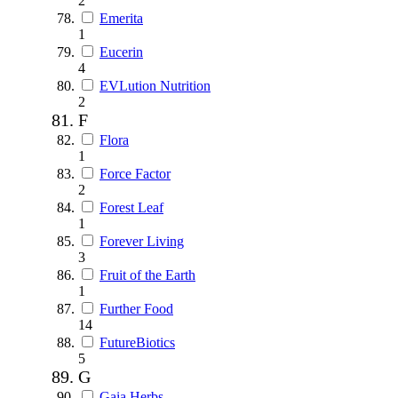
2
Emerita
1
Eucerin
4
EVLution Nutrition
2
F
Flora
1
Force Factor
2
Forest Leaf
1
Forever Living
3
Fruit of the Earth
1
Further Food
14
FutureBiotics
5
G
Gaia Herbs