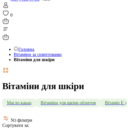
0
Головна
Вітаміни за симптомами
Вітаміни для шкіри
Вітаміни для шкіри
Масло какао
Вітаміни для шкіри обличчя
Вітамін Е д
Усі фільтри
Сортувати за: