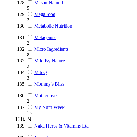
Mason Natural
5
MegaFood
2
Metabolic Nutrition
1
Metagenics
2
Micro Ingredients
8
Mild By Nature
2
MitoQ
3
Mommy's Bliss
1
Motherlove
2
My Nutri Week
13
N
Naka Herbs & Vitamins Ltd
1