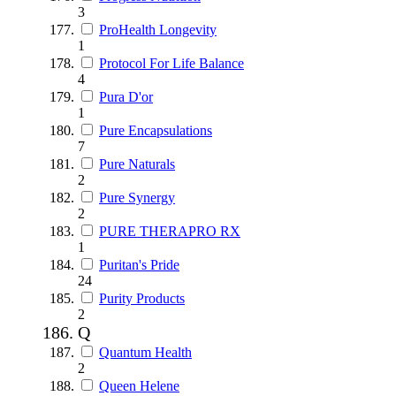
3
ProHealth Longevity
1
Protocol For Life Balance
4
Pura D'or
1
Pure Encapsulations
7
Pure Naturals
2
Pure Synergy
2
PURE THERAPRO RX
1
Puritan's Pride
24
Purity Products
2
Q
Quantum Health
2
Queen Helene