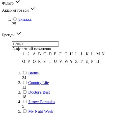
Фільтр
Акційні товари
Знижка
25
Бренди
Алфавітний покажчик
1
2
A
B
C
D
E
F
G
H
I
J
K
L
M
N
O
P
Q
R
S
T
U
V
W
Y
Z
Г
Д
Р
Ц
Biotus
24
Country Life
12
Doctor's Best
18
Jarrow Formulas
5
My Nutri Week