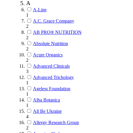
A
A-Line
1
A.C. Grace Company
2
AB PRO® NUTRITION
2
Absolute Nutrition
2
Acure Organics
2
Advanced Clinicals
3
Advanced Trichology
1
Ageless Foundation
1
Alba Botanica
1
All Be Ukraine
4
Allergy Research Group
2