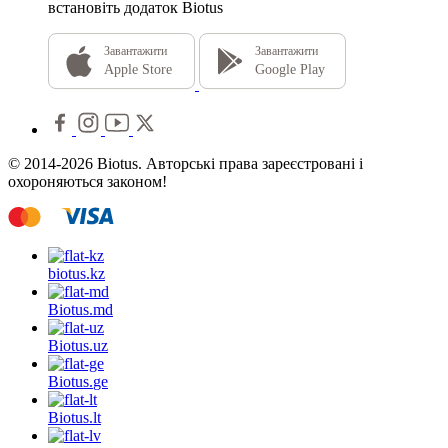
встановіть додаток Biotus
Завантажити
Завантажити
Apple Store
Google Play
© 2014-2026 Biotus. Авторські права зареєстровані і
охороняються законом!
biotus.
kz
Biotus.
md
Biotus.
uz
Biotus.
ge
Biotus.
lt