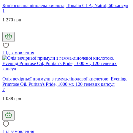
Кон'югована лінолева кислота, Tonalin CLA, Natrol, 60 капсул
1
1 270 грн
Під замовлення
Олія вечірньої примули з гамма-лінолевої кислотою, Evening
Primrose Oil, Puritan's Pride, 1000 мг, 120 гелевих капсул
7
1 038 грн
Під замовлення