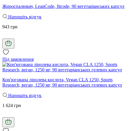
Жироспалювач, LeanCode, fitcode, 90 вегетаріанських капсул
Напишіть відгук
943 грн
Під замовлення
Кон'югована лінолева кислота, Vegan CLA 1250, Sports
Research, веган, 1250 мг, 90 вегетаріанських гелевих капсул
Напишіть відгук
1 624 грн