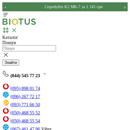
‹
›
Спробуйте K2 MK-7 за 1 145 грн
Каталог
Пошук
Знайти
(044) 545 77 23
(095) 898 01 74
(096) 267 72 17
(093) 771 66 50
(050) 468 55 52
(050) 468 55 54
(067) 461 47 96
Viber