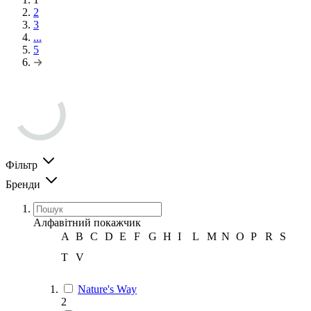
2
3
...
5
Фільтр
Бренди
Алфавітний покажчик
A
B
C
D
E
F
G
H
I
L
M
N
O
P
R
S
T
V
Nature's Way
2