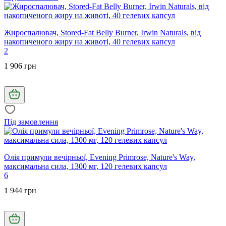
Жироспалювач, Stored-Fat Belly Burner, Irwin Naturals, від
накопиченого жиру на животі, 40 гелевих капсул
2
1 906 грн
Під замовлення
Олія примули вечірньої, Evening Primrose, Nature's Way,
максимальна сила, 1300 мг, 120 гелевих капсул
6
1 944 грн