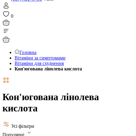
0
Головна
Вітаміни за симптомами
Вітаміни для схуднення
Кон'югована лінолева кислота
Кон'югована лінолева
кислота
Усі фільтри
Популярні