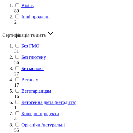
Biotus
89
Інші продавці
2
Сертифікація та дієта
Без ГМО
31
Без глютену
56
Без молока
27
Веганам
17
Вегетаріанцям
16
Кетогенна дієта (кетодієта)
1
Кошерні продукти
4
Органічні/натуральні
55