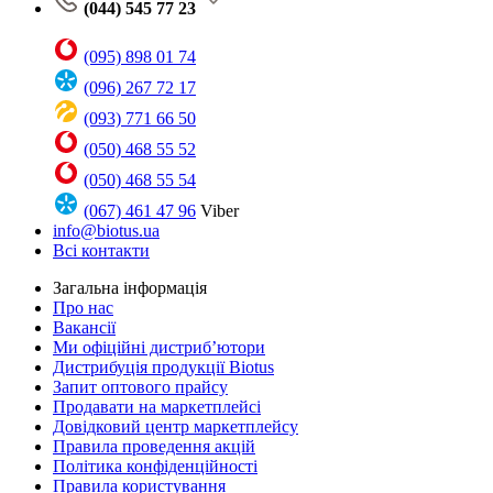
(044) 545 77 23
(095) 898 01 74
(096) 267 72 17
(093) 771 66 50
(050) 468 55 52
(050) 468 55 54
(067) 461 47 96
Viber
info@biotus.ua
Всі контакти
Загальна інформація
Про нас
Вакансії
Ми офіційні дистриб’ютори
Дистрибуція продукції Biotus
Запит оптового прайсу
Продавати на маркетплейсі
Довідковий центр маркетплейсу
Правила проведення акцій
Політика конфіденційності
Правила користування