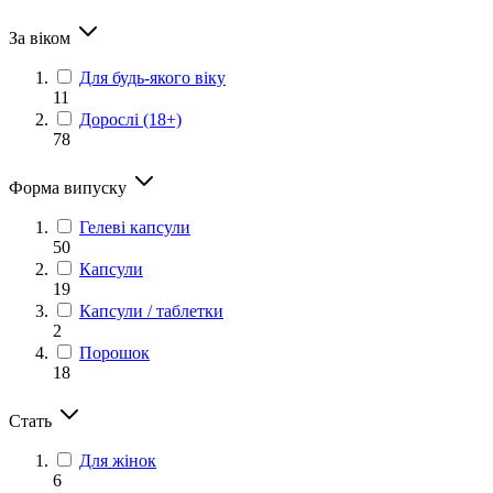
За віком
Для будь-якого віку
11
Дорослі (18+)
78
Форма випуску
Гелеві капсули
50
Капсули
19
Капсули / таблетки
2
Порошок
18
Стать
Для жінок
6