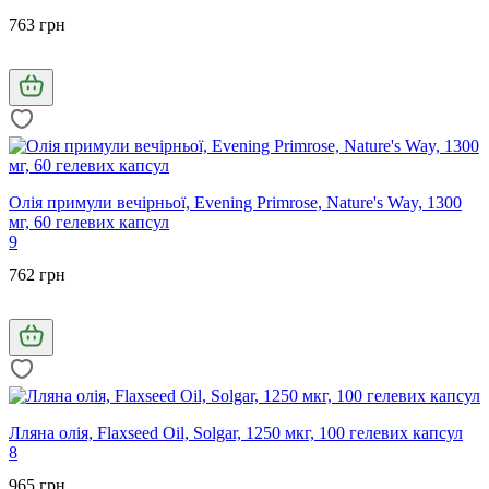
763 грн
Олія примули вечірньої, Evening Primrose, Nature's Way, 1300
мг, 60 гелевих капсул
9
762 грн
Лляна олія, Flaxseed Oil, Solgar, 1250 мкг, 100 гелевих капсул
8
965 грн