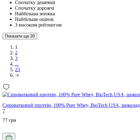
Спочатку дешевші
Спочатку дорожчі
Найбільша знижка
Найбільше оцінок
З високим рейтингом
Показати ще
20
1
2
3
...
23
Сироватковий протеїн, 100% Pure Whey, BioTech USA, шоколад,
7
77 грн