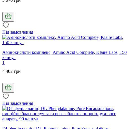
3 076 грн
Під замовлення
Амінокислоти комплекс, Amino Acid Complete, Klaire Labs, 150
капсул
1
4 402 грн
Під замовлення
DL-фенілаланін, DL-Phenylalanine, Pure Encapsulations,