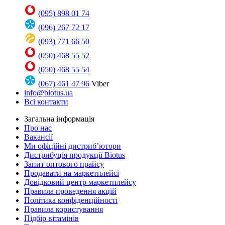
(095) 898 01 74
(096) 267 72 17
(093) 771 66 50
(050) 468 55 52
(050) 468 55 54
(067) 461 47 96
Viber
info@biotus.ua
Всі контакти
Загальна інформація
Про нас
Вакансії
Ми офіційні дистриб’ютори
Дистрибуція продукції Biotus
Запит оптового прайсу
Продавати на маркетплейсі
Довідковий центр маркетплейсу
Правила проведення акцій
Політика конфіденційності
Правила користування
Підбір вітамінів