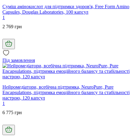
Суміш амінокислот для підтримки здоров'я, Free Form Amino
Capsules, Douglas Laboratories, 100 капсул
1
2 769 грн
Під замовлення
Нейромедіатори, всебічна підтримка, NeuroPure, Pure
Encapsulations, підтримка емоційного балансу та стабільності
настрою, 120 капсул
1
6 775 грн