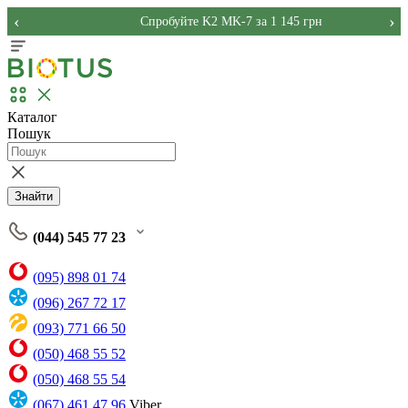
‹
›
Спробуйте K2 MK-7 за 1 145 грн
Каталог
Пошук
Знайти
(044) 545 77 23
(095) 898 01 74
(096) 267 72 17
(093) 771 66 50
(050) 468 55 52
(050) 468 55 54
(067) 461 47 96
Viber