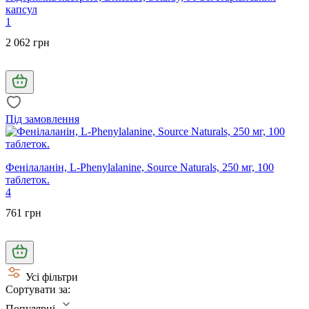
капсул
1
2 062 грн
Під замовлення
Фенілаланін, L-Phenylalanine, Source Naturals, 250 мг, 100
таблеток.
4
761 грн
Усі фільтри
Сортувати за:
Популярні