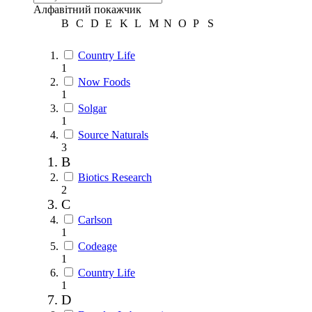
Алфавітний покажчик
B
C
D
E
K
L
M
N
O
P
S
Country Life
1
Now Foods
1
Solgar
1
Source Naturals
3
B
Biotics Research
2
C
Carlson
1
Codeage
1
Country Life
1
D