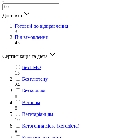
-
Доставка
Готовий до відправлення
3
Під замовлення
43
Сертифікація та дієта
Без ГМО
13
Без глютену
24
Без молока
8
Веганам
8
Вегетаріанцям
10
Кетогенна дієта (кетодієта)
8
Кошерні продукти