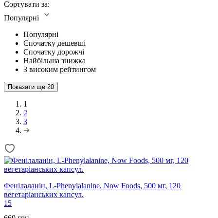
Сортувати за:
Популярні
Популярні
Спочатку дешевші
Спочатку дорожчі
Найбільша знижка
З високим рейтингом
Показати ще
20
1
2
3
Фенілаланін, L-Phenylalanine, Now Foods, 500 мг, 120
вегетаріанських капсул.
15
660 грн