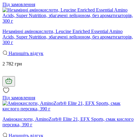
Під замовлення
Незамінні амінокислоти, Leucine Enriched Essential Amino
Acids, Super Nutrition, збагачені лейцином, без ароматизаторів,
300 г
Напишіть відгук
2 782 грн
Під замовлення
Амінокислоти, AminoZorb® Elite 21, EFX Sports, смак кислого
персика, 390 г
Напишіть відгук