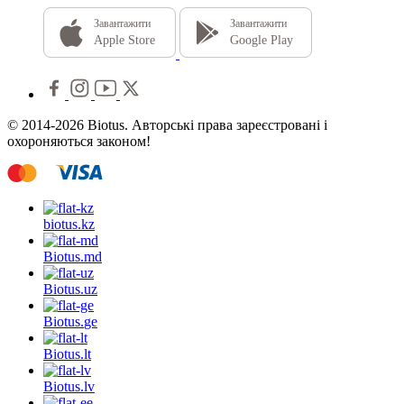
Завантажити
Завантажити
Apple Store
Google Play
© 2014-2026 Biotus. Авторські права зареєстровані і
охороняються законом!
biotus.
kz
Biotus.
md
Biotus.
uz
Biotus.
ge
Biotus.
lt
Biotus.
lv