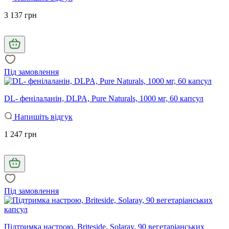
3 137 грн
Під замовлення
DL- фенілаланін, DLPA, Pure Naturals, 1000 мг, 60 капсул
Напишіть відгук
1 247 грн
Під замовлення
Підтримка настрою, Briteside, Solaray, 90 вегетаріанських