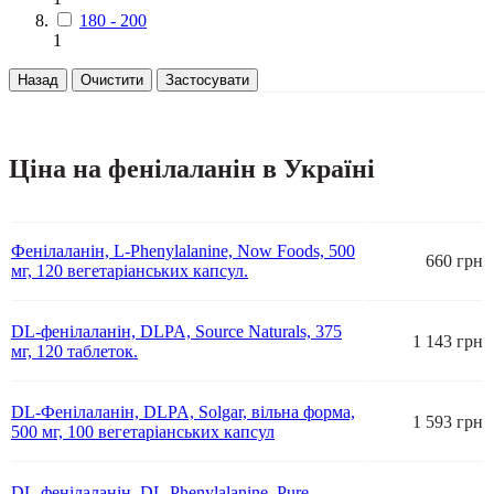
180 - 200
1
Назад
Очистити
Застосувати
Ціна на фенілаланін в Україні
Фенілаланін, L-Phenylalanine, Now Foods, 500
660 грн
мг, 120 вегетаріанських капсул.
DL-фенілаланін, DLPA, Source Naturals, 375
1 143 грн
мг, 120 таблеток.
DL-Фенілаланін, DLPA, Solgar, вільна форма,
1 593 грн
500 мг, 100 вегетаріанських капсул
DL-фенілаланін, DL-Phenylalanine, Pure