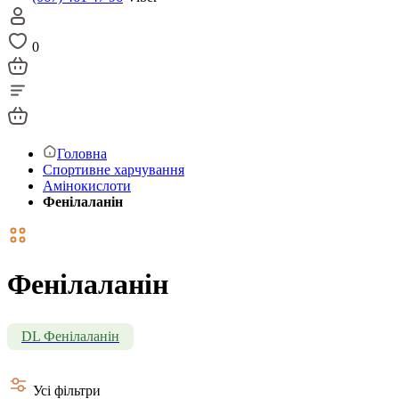
0
Головна
Спортивне харчування
Амінокислоти
Фенілаланін
Фенілаланін
DL Фенілаланін
Усі фільтри