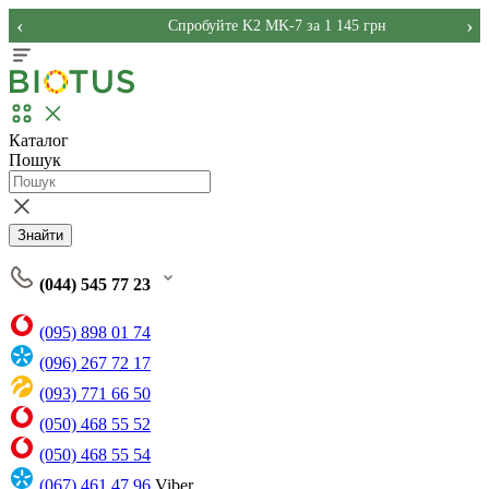
‹
›
Спробуйте K2 MK-7 за 1 145 грн
Каталог
Пошук
Знайти
(044) 545 77 23
(095) 898 01 74
(096) 267 72 17
(093) 771 66 50
(050) 468 55 52
(050) 468 55 54
(067) 461 47 96
Viber