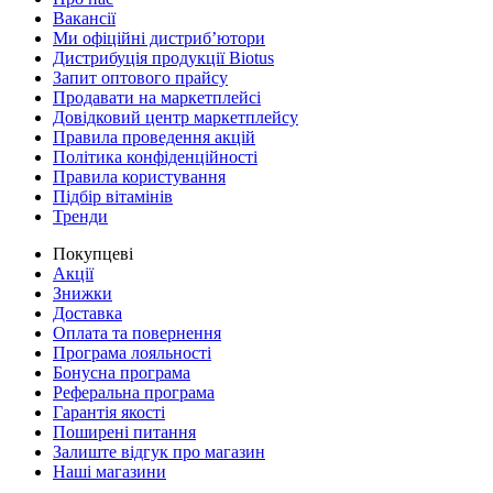
Вакансії
Ми офіційні дистриб’ютори
Дистрибуція продукції Biotus
Запит оптового прайсу
Продавати на маркетплейсі
Довідковий центр маркетплейсу
Правила проведення акцій
Політика конфіденційності
Правила користування
Підбір вітамінів
Тренди
Покупцеві
Акції
Знижки
Доставка
Оплата та повернення
Програма лояльності
Бонусна програма
Реферальна програма
Гарантія якості
Поширені питання
Залиште відгук про магазин
Наші магазини