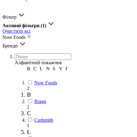
Фільтр
Активні фільтри
(1)
Очистити всі
Now Foods
Бренди
Алфавітний покажчик
B
C
L
N
S
V
Г
Now Foods
2
B
Bragg
1
C
Curlsmith
1
L