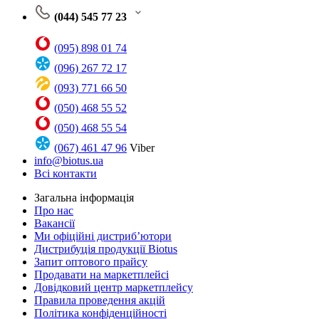
(044) 545 77 23
(095) 898 01 74
(096) 267 72 17
(093) 771 66 50
(050) 468 55 52
(050) 468 55 54
(067) 461 47 96
Viber
info@biotus.ua
Всі контакти
Загальна інформація
Про нас
Вакансії
Ми офіційні дистриб’ютори
Дистрибуція продукції Biotus
Запит оптового прайсу
Продавати на маркетплейсі
Довідковий центр маркетплейсу
Правила проведення акцій
Політика конфіденційності