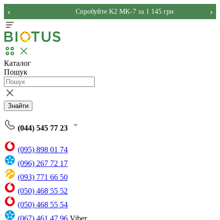
‹
›
Спробуйте K2 MK-7 за 1 145 грн
Каталог
Пошук
Знайти
(044) 545 77 23
(095) 898 01 74
(096) 267 72 17
(093) 771 66 50
(050) 468 55 52
(050) 468 55 54
(067) 461 47 96
Viber