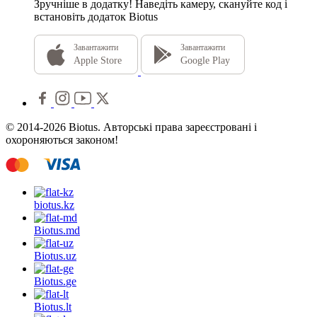
Зручніше в додатку!
Наведіть камеру, скануйте код і
встановіть додаток Biotus
Завантажити
Завантажити
Apple Store
Google Play
© 2014-2026 Biotus. Авторські права зареєстровані і
охороняються законом!
biotus.
kz
Biotus.
md
Biotus.
uz
Biotus.
ge
Biotus.
lt