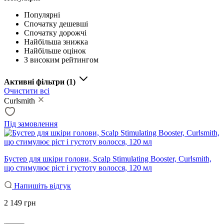
Популярні
Спочатку дешевші
Спочатку дорожчі
Найбільша знижка
Найбільше оцінок
З високим рейтингом
Активні фільтри
(1)
Очистити всі
Curlsmith
Під замовлення
Бустер для шкіри голови, Scalp Stimulating Booster, Curlsmith,
що стимулює ріст і густоту волосся, 120 мл
Напишіть відгук
2 149 грн