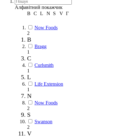
Алфавітний покажчик
B
C
L
N
S
V
Г
Now Foods
2
B
Bragg
1
C
Curlsmith
1
L
Life Extension
1
N
Now Foods
2
S
Swanson
2
V