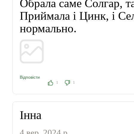
Обрала саме Солгар, та
Приймала і Цинк, і Сел
нормально.
Відповісти
1
1
Інна
4 вер. 2024 р.