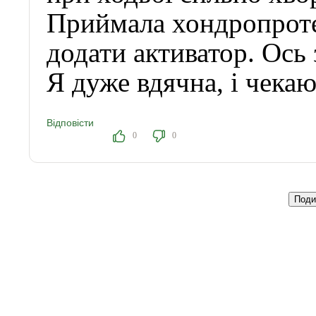
Приймала хондропротек
додати активатор. Ось 
Я дуже вдячна, і чека
Відповісти
0
0
Поди