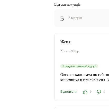
Відгуки покупців
5
2 відгуки
Женя
25 лист. 2018 р.
Кращий позитивний відгук
Овсяная каша сама по себе в
кишечника и приливы сил. У
Відповісти
0
0