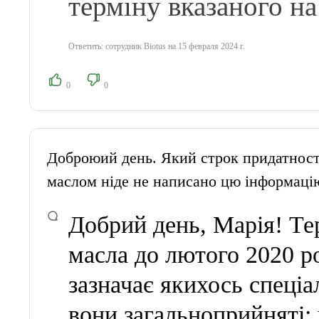
терміну вказаного на
Ответить:
сотрудник Biotus
на 15 февраля 2024 г.
0
0
Доброюий день. Який строк придатност
маслом ніде не написано цю інформацію
Добрий день, Марія! Те
масла до лютого 2020 р
зазначає якихось спеціа
вони загальноприйняті: