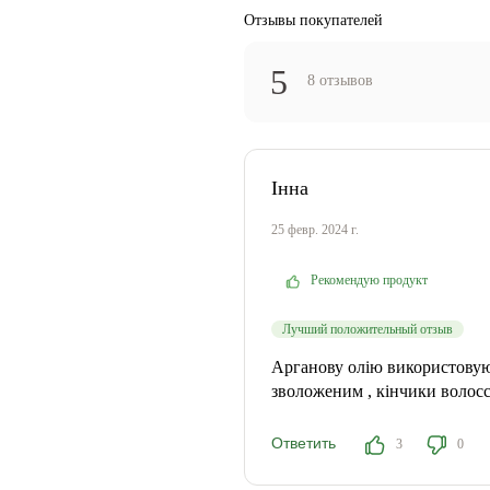
Отзывы покупателей
5
8 отзывов
Інна
25 февр. 2024 г.
Рекомендую продукт
Лучший положительный отзыв
Арганову олію використовую 
зволоженим , кінчики волосс
Ответить
3
0